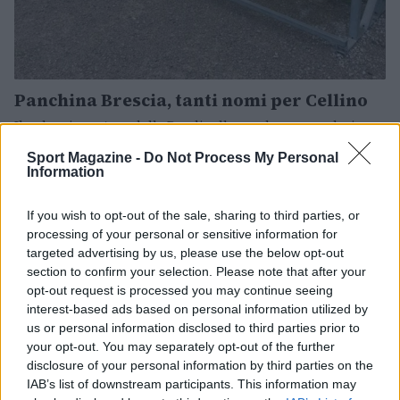
Panchina Brescia, tanti nomi per Cellino
Il vulcanico patron delle Rondinelle non ha ancora deciso se
proseguire con Clotet in panchina.
Sport Magazine -
Do Not Process My Personal
Redazione Sport Magazine · 19 Mag 2021
Information
CALCIO
If you wish to opt-out of the sale, sharing to third parties, or
processing of your personal or sensitive information for
targeted advertising by us, please use the below opt-out
section to confirm your selection. Please note that after your
opt-out request is processed you may continue seeing
interest-based ads based on personal information utilized by
us or personal information disclosed to third parties prior to
your opt-out. You may separately opt-out of the further
disclosure of your personal information by third parties on the
IAB’s list of downstream participants. This information may