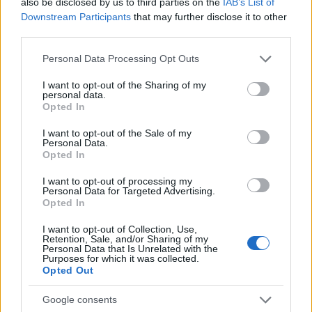
also be disclosed by us to third parties on the
IAB’s List of
Milan su Cistana, la risposta del giocatore
Downstream Participants
that may further disclose it to other
third parties.
Il giovane difensore è nel mirino dei rossoneri.
Please note that this website/app uses one or more Google
Redazione Sport Magazine · 27 Mar 2021
Personal Data Processing Opt Outs
services and may gather and store information including but
not limited to your visit or usage behaviour. You may click to
I want to opt-out of the Sharing of my
personal data.
grant or deny consent to Google and its third-party tags to
Opted In
use your data for below specified purposes in below Google
consent section.
I want to opt-out of the Sale of my
Personal Data.
Opted In
I want to opt-out of processing my
Personal Data for Targeted Advertising.
Opted In
I want to opt-out of Collection, Use,
Retention, Sale, and/or Sharing of my
Personal Data that Is Unrelated with the
Purposes for which it was collected.
Opted Out
Google consents