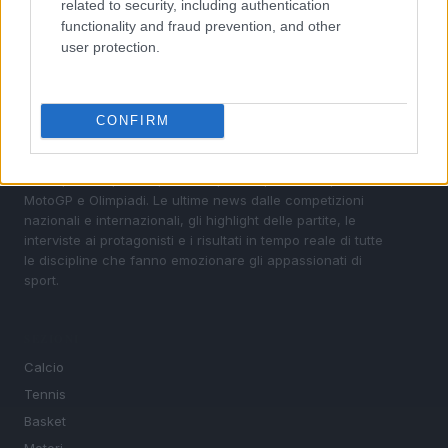
related to security, including authentication
functionality and fraud prevention, and other
user protection.
CONFIRM
Sportmagazine: notizie, approfondimenti e classifiche su
calcio, basket, tennis, ciclismo, motori, Formula 1,
MotoGP e Olimpiadi. Le ultime news dalle competizioni
nazionali e internazionali, gli highlight delle partite, le
interviste ai protagonisti e i risultati in tempo reale di tutte
le discipline che fanno emozionare gli appassionati di
sport.
SEZIONI
Calcio
Tennis
Basket