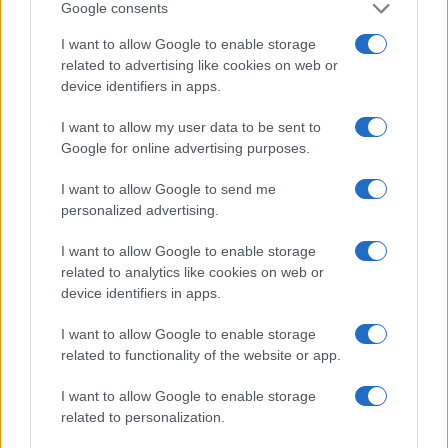
1
Molin in vista dell’Olimpia: “Il feeling è positivo, la
Google consents
squadra è cresciuta”
I want to allow Google to enable storage
related to advertising like cookies on web or
device identifiers in apps.
I want to allow my user data to be sent to
Google for online advertising purposes.
I want to allow Google to send me
personalized advertising.
Sportmagazine: notizie, approfondimenti e classifiche su
calcio, basket, tennis, ciclismo, motori, Formula 1,
I want to allow Google to enable storage
MotoGP e Olimpiadi. Le ultime news dalle competizioni
nazionali e internazionali, gli highlight delle partite, le
related to analytics like cookies on web or
interviste ai protagonisti e i risultati in tempo reale di tutte
device identifiers in apps.
le discipline che fanno emozionare gli appassionati di
sport.
I want to allow Google to enable storage
related to functionality of the website or app.
SEZIONI
I want to allow Google to enable storage
related to personalization.
Calcio
Tennis