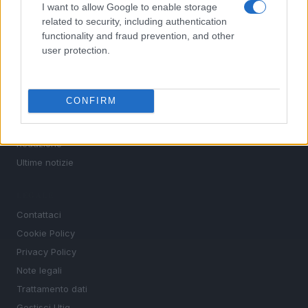
I want to allow Google to enable storage
Basket
related to security, including authentication
functionality and fraud prevention, and other
Motori
user protection.
Ciclismo
Altri sport
CONFIRM
MAGAZINE
Chi siamo
Redazione
Ultime notizie
LEGALE
Contattaci
Cookie Policy
Privacy Policy
Note legali
Trattamento dati
Gestisci Utiq