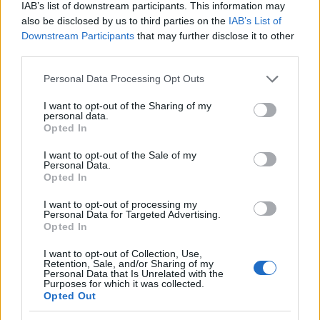
IAB’s list of downstream participants. This information may
also be disclosed by us to third parties on the
IAB’s List of
Downstream Participants
that may further disclose it to other
third parties.
Please note that this website/app uses one or more Google
Personal Data Processing Opt Outs
services and may gather and store information including but
not limited to your visit or usage behaviour. You may click to
I want to opt-out of the Sharing of my
personal data.
grant or deny consent to Google and its third-party tags to
Opted In
use your data for below specified purposes in below Google
consent section.
I want to opt-out of the Sale of my
Personal Data.
Opted In
I want to opt-out of processing my
Personal Data for Targeted Advertising.
Opted In
I want to opt-out of Collection, Use,
Retention, Sale, and/or Sharing of my
Personal Data that Is Unrelated with the
Purposes for which it was collected.
TOP IN DOLOMITI ENERGIA BASKET TRENTINO
Opted Out