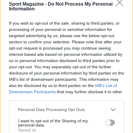
Sport Magazine -
Do Not Process My Personal
Information
If you wish to opt-out of the sale, sharing to third parties, or
processing of your personal or sensitive information for
targeted advertising by us, please use the below opt-out
section to confirm your selection. Please note that after your
opt-out request is processed you may continue seeing
interest-based ads based on personal information utilized by
MOTORI
us or personal information disclosed to third parties prior to
your opt-out. You may separately opt-out of the further
disclosure of your personal information by third parties on the
IAB’s list of downstream participants. This information may
also be disclosed by us to third parties on the
IAB’s List of
Downstream Participants
that may further disclose it to other
third parties.
Please note that this website/app uses one or more Google
Personal Data Processing Opt Outs
services and may gather and store information including but
not limited to your visit or usage behaviour. You may click to
I want to opt-out of the Sharing of my
Morte Dupasquier, Max Biaggi ancora
personal data.
grant or deny consent to Google and its third-party tags to
Opted In
sconvolto