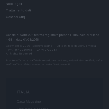
Note legali
Trattamento dati
Gestisci Utiq
Canale di Notizie.it, testata registrata presso il Tribunale di Milano
n.68 in data 01/03/2018
Copyright © 2026 · Sportmagazine — Edito in Italia da
AdHub Media
·
P.IVA 13542920965 · REA MI 2729933
All Rights Reserved
I contenuti sono curati dalla redazione con il supporto di strumenti digitali e
realizzati in collaborazione con autori indipendenti.
ITALIA
Casa Magazine
Cineverse Magazine