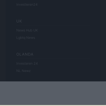
Investieren24
UK
News Hub UK
Lgbtq News
OLANDA
Investeren 24
NL Newz