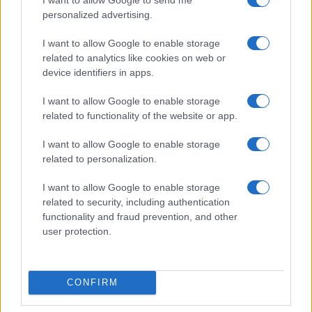
le parole del numero 1…
personalized advertising.
Redazione Sport Magazine · 29 Apr 2021
I want to allow Google to enable storage
MOTORI
related to analytics like cookies on web or
device identifiers in apps.
I want to allow Google to enable storage
related to functionality of the website or app.
I want to allow Google to enable storage
related to personalization.
I want to allow Google to enable storage
related to security, including authentication
functionality and fraud prevention, and other
Giovanni Cuzari accoglie Tommaso
user protection.
Marcon
Il team MV Agusta Forward Racing gli farà correre alcune
gare del Mondiale Moto2.
CONFIRM
Redazione Sport Magazine · 23 Gen 2021