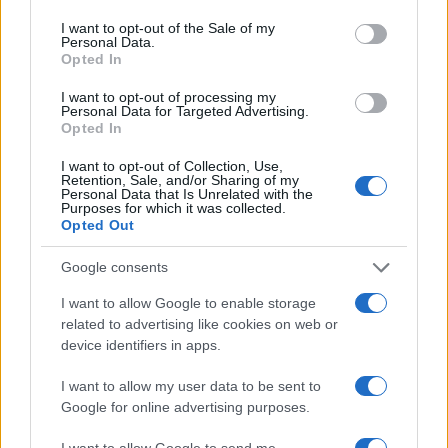
use your data for below specified purposes in below Google
consent section.
L'ex campione: "E' una tragedia che tocca chiunque e
I want to opt-out of the Sale of my
Personal Data.
soprattutto la comunità del Motomondiale".
Opted In
Redazione Sport Magazine · 31 Mag 2021
I want to opt-out of processing my
Personal Data for Targeted Advertising.
MOTORI
Opted In
I want to opt-out of Collection, Use,
Retention, Sale, and/or Sharing of my
Personal Data that Is Unrelated with the
Purposes for which it was collected.
Opted Out
Google consents
I want to allow Google to enable storage
related to advertising like cookies on web or
device identifiers in apps.
L’Aprilia resta nelle MotoGp, Ezpeleta
esulta
I want to allow my user data to be sent to
Google for online advertising purposes.
"Siamo entusiasti di proseguire questa collaborazione col
costruttore italiano in un progetto che si pone tanti obiettivi"
I want to allow Google to send me