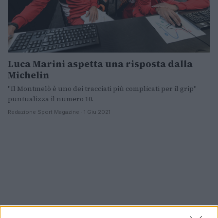
Luca Marini aspetta una risposta dalla
Michelin
"Il Montmelò è uno dei tracciati più complicati per il grip"
puntualizza il numero 10.
Redazione Sport Magazine · 1 Giu 2021