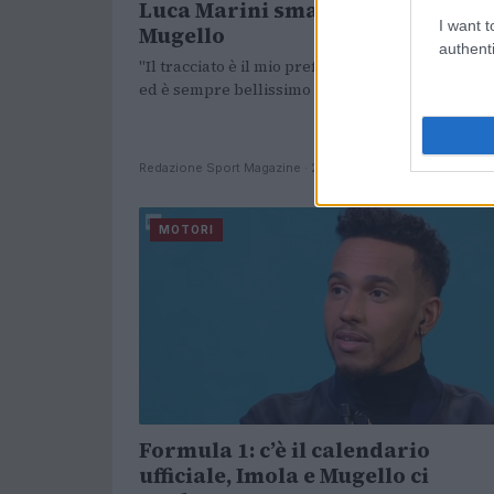
Luca Marini smania in vista del
I want t
Mugello
authenti
"Il tracciato è il mio preferito di tutto il calendar
ed è sempre bellissimo correre lì" riconosce.
Redazione Sport Magazine · 25 Mag 2021
MOTORI
Formula 1: c’è il calendario
ufficiale, Imola e Mugello ci