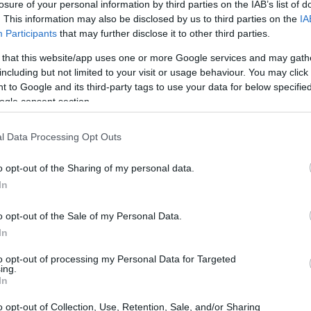
losure of your personal information by third parties on the IAB’s list of
MOTORI
. This information may also be disclosed by us to third parties on the
IA
Participants
that may further disclose it to other third parties.
 that this website/app uses one or more Google services and may gath
including but not limited to your visit or usage behaviour. You may click 
 to Google and its third-party tags to use your data for below specifi
ogle consent section.
l Data Processing Opt Outs
Espargarò e Savadori aspettano il
Mugello
o opt-out of the Sharing of my personal data.
I due piloti del team Aprilia non vedono l'ora di
In
gareggiare su una delle piste più affascinanti del
ma
mondo.
o opt-out of the Sale of my Personal Data.
In
Redazione Sport Magazine · 26 Mag 2021
to opt-out of processing my Personal Data for Targeted
ing.
In
o opt-out of Collection, Use, Retention, Sale, and/or Sharing