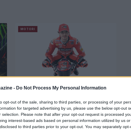
MOTORI
o:
Bagnaia: “Al Mugello possiamo
azine -
Do Not Process My Personal Information
avere una grande chance”
le
Il pilota della Ducati si sta preparando alla tre
to opt-out of the sale, sharing to third parties, or processing of your per
giorni toscana.
formation for targeted advertising by us, please use the below opt-out s
r selection. Please note that after your opt-out request is processed y
Redazione Sport Magazine · 27 Mag 2021
eing interest-based ads based on personal information utilized by us or
disclosed to third parties prior to your opt-out. You may separately opt-