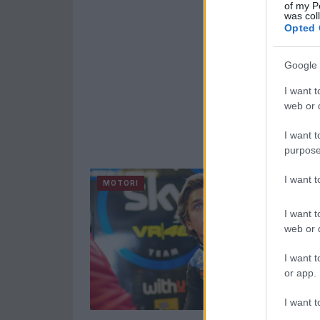
of my P
was col
Opted 
Google 
I want t
web or d
I want t
purpose
I want 
MOTORI
I want t
web or d
I want t
or app.
I want t