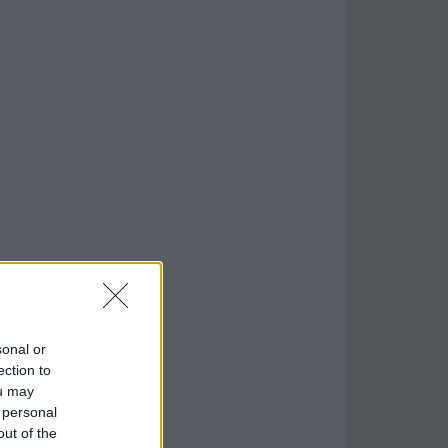
sonal or
ection to
ou may
 personal
out of the