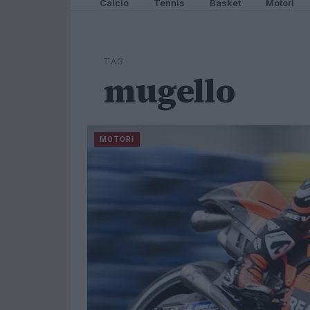
Calcio
Tennis
Basket
Motori
TAG
mugello
MOTORI