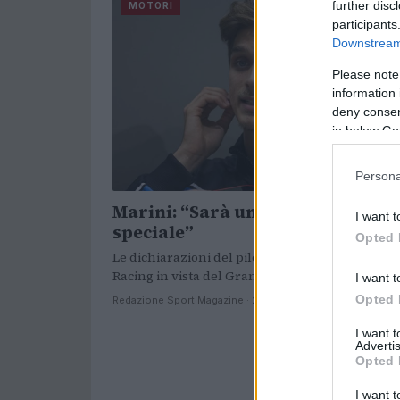
further disc
MOTORI
participants
Downstream 
Please note
information 
deny consent
in below Go
Persona
Marini: “Sarà un weekend
I want t
speciale”
Opted 
Le dichiarazioni del pilota del team Esponsora
Racing in vista del Gran Premio del Mugello.
I want t
Opted 
Redazione Sport Magazine · 26 Mag 2021
I want 
Advertis
Opted 
I want t