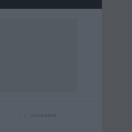
⌕
Cerca