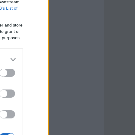
 downstream
B’s List of
er and store
to grant or
ed purposes