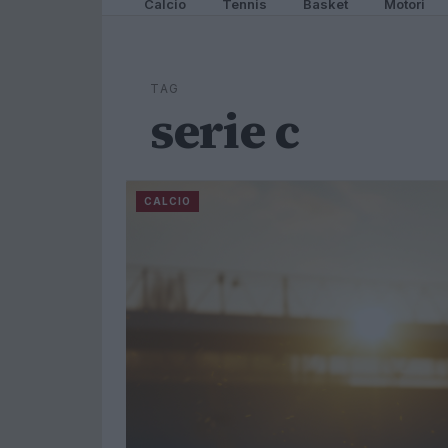
Calcio
Tennis
Basket
Motori
TAG
serie c
CALCIO