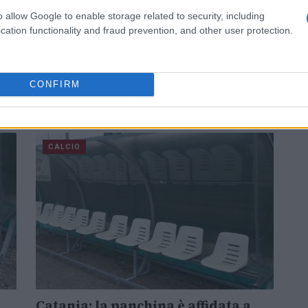
o allow Google to enable storage related to security, including
cation functionality and fraud prevention, and other user protection.
o
Imolese Calcio, arriva Luca
Matarese
L'attaccante classe 1998 arriva nella squadra
CONFIRM
rossoblù in prestito dal Frosinone.
Redazione Sport Magazine · 28 Ago 2021
CALCIO
Catania: la panchina è affidata a