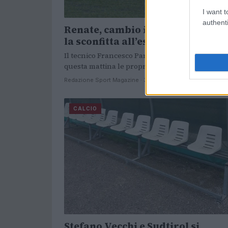
I want t
authenti
Renate, cambio in panchina dop
la sconfitta all’esordio
Il tecnico Francesco Parravicini ha rassegnato
questa mattina le proprie dimissioni.
Redazione Sport Magazine · 30 Ago 2021
CALCIO
Stefano Vecchi e Sudtirol si