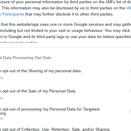
losure of your personal information by third parties on the IAB’s list of
. This information may also be disclosed by us to third parties on the
IA
Participants
that may further disclose it to other third parties.
CALCIO
 that this website/app uses one or more Google services and may gath
including but not limited to your visit or usage behaviour. You may click 
 to Google and its third-party tags to use your data for below specifi
ogle consent section.
l Data Processing Opt Outs
o opt-out of the Sharing of my personal data.
Simone Missiroli riparte dalla
In
serie C
L'ex Spal ha firmato con il Cesena.
o opt-out of the Sale of my Personal Data.
In
to opt-out of processing my Personal Data for Targeted
ing.
Redazione Sport Magazine · 26 Set 2021
In
o opt-out of Collection, Use, Retention, Sale, and/or Sharing