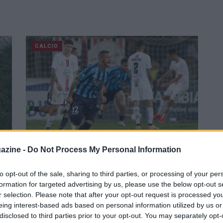
CALCIO
azine -
Do Not Process My Personal Information
Dove vedere Lecco-Foggia, la finale
in
playoff di Serie C
to opt-out of the sale, sharing to third parties, or processing of your per
formation for targeted advertising by us, please use the below opt-out s
Un Rigamonti-Ceppi addobbato a festa per una
n
r selection. Please note that after your opt-out request is processed y
finale playoff che può fare la storia: dove vedere
eing interest-based ads based on personal information utilized by us or
Lecco-Foggia in tv e streaming
disclosed to third parties prior to your opt-out. You may separately opt-
Gabriele Vecchia · 15 Giu 2023