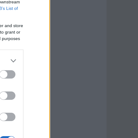
 downstream
B’s List of
er and store
to grant or
ed purposes