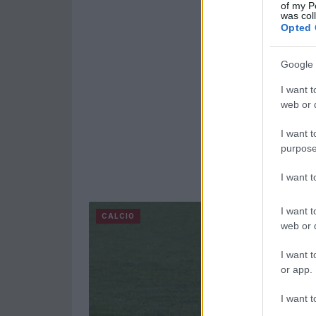
of my P
was col
Opted 
Google 
I want t
web or d
I want t
purpose
I want 
I want t
CALCIO
web or d
I want t
or app.
I want t