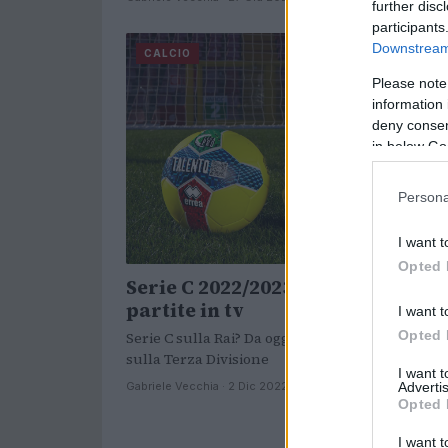
further disc
participants
Downstream 
CALCIO
Please note
information 
deny consent
in below Go
Persona
I want t
Opted 
Serie C 2022/2023: dove vedere le
partite in tv
I want t
Opted 
Serie C sulla Rai? Da oggi si può, le informazioni
sulla Terza Divisione
I want 
Advertis
Gabriele Vecchia · 2 Dic 2022
Opted 
I want t