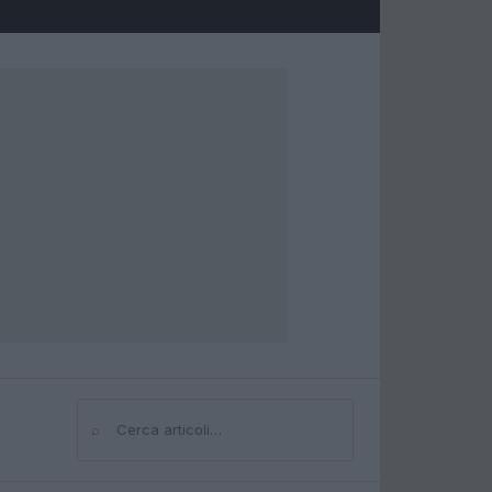
⌕
Cerca