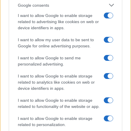
Google consents
CALCIO
I want to allow Google to enable storage
related to advertising like cookies on web or
device identifiers in apps.
I want to allow my user data to be sent to
Google for online advertising purposes.
I want to allow Google to send me
personalized advertising.
Mercato Atalanta: Londra chiama, uno
I want to allow Google to enable storage
related to analytics like cookies on web or
degli eroi Champions verso l’addio
device identifiers in apps.
Il Tottenham di Paratici bussa alla porta della Dea: il nodo è
la formula, poi la trattativa può decollare.
I want to allow Google to enable storage
related to functionality of the website or app.
Redazione Sport Magazine · 17 Lug 2021
I want to allow Google to enable storage
related to personalization.