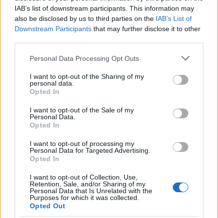
IAB’s list of downstream participants. This information may
"Il mio dispiacere è di non aver avuto la possibilità di
also be disclosed by us to third parties on the
IAB’s List of
difendermi".
Downstream Participants
that may further disclose it to other
Redazione Sport Magazine · 19 Lug 2021
third parties.
Please note that this website/app uses one or more Google
Personal Data Processing Opt Outs
services and may gather and store information including but
not limited to your visit or usage behaviour. You may click to
I want to opt-out of the Sharing of my
personal data.
grant or deny consent to Google and its third-party tags to
Opted In
use your data for below specified purposes in below Google
consent section.
I want to opt-out of the Sale of my
Personal Data.
Opted In
I want to opt-out of processing my
Personal Data for Targeted Advertising.
Opted In
I want to opt-out of Collection, Use,
Retention, Sale, and/or Sharing of my
Personal Data that Is Unrelated with the
Purposes for which it was collected.
Opted Out