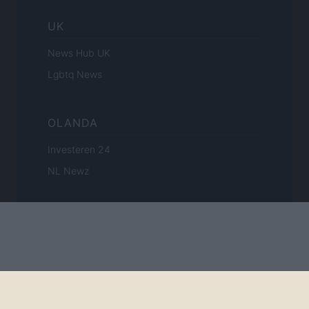
UK
News Hub UK
Lgbtq News
OLANDA
Investeren 24
NL Newz