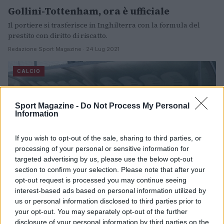
Gollini-Tottenham, ora è ufficiale
Il portiere si trasferisce in Inghilterra con la formula del
prestito con diritto di riscatto.
Redazione Sport Magazine · 24 Lug 2021
CALCIO
Sport Magazine -
Do Not Process My Personal
Information
If you wish to opt-out of the sale, sharing to third parties, or
processing of your personal or sensitive information for
targeted advertising by us, please use the below opt-out
section to confirm your selection. Please note that after your
opt-out request is processed you may continue seeing
interest-based ads based on personal information utilized by
us or personal information disclosed to third parties prior to
Gennaro Gattuso torna sul mancato
your opt-out. You may separately opt-out of the further
approdo al Tottenham
disclosure of your personal information by third parties on the