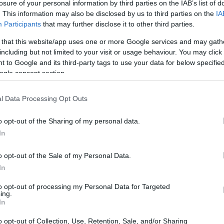
losure of your personal information by third parties on the IAB’s list of
. This information may also be disclosed by us to third parties on the
IA
Participants
that may further disclose it to other third parties.
 that this website/app uses one or more Google services and may gath
including but not limited to your visit or usage behaviour. You may click 
 to Google and its third-party tags to use your data for below specifi
ogle consent section.
l Data Processing Opt Outs
o opt-out of the Sharing of my personal data.
imento che per il secondo anno di fila chiude
In
er rappresentanti nella Top 100. Di azzurri
 sono ben otto giocatori. Solo Francia (11),
o opt-out of the Sale of my Personal Data.
In
 rappresentate.
to opt-out of processing my Personal Data for Targeted
ing.
errettini (numero 10), Fabio Fognini (17),
In
7), Stefano Travaglia (74), Salvatore Caruso
o opt-out of Collection, Use, Retention, Sale, and/or Sharing