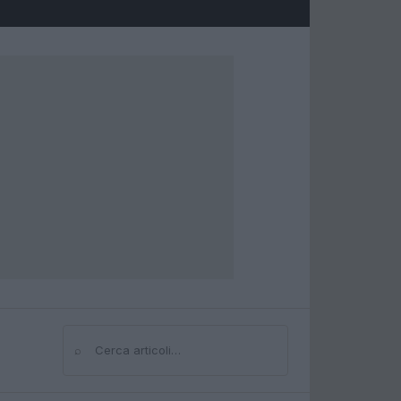
⌕
Cerca