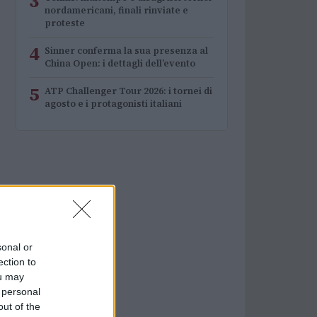
3
nordamericani, finali rinviate e
proteste
4
Sinner conferma la sua presenza al
China Open: i dettagli dell’evento
5
ATP Challenger Tour 2026: i tornei di
agosto e i protagonisti italiani
sonal or
ection to
ou may
 personal
out of the