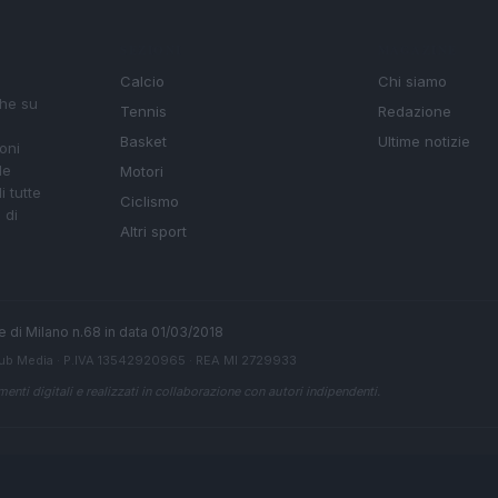
SEZIONI
MAGAZINE
Calcio
Chi siamo
che su
Tennis
Redazione
Basket
Ultime notizie
oni
le
Motori
i tutte
Ciclismo
 di
Altri sport
ale di Milano n.68 in data 01/03/2018
ub Media
· P.IVA 13542920965 · REA MI 2729933
enti digitali e realizzati in collaborazione con autori indipendenti.