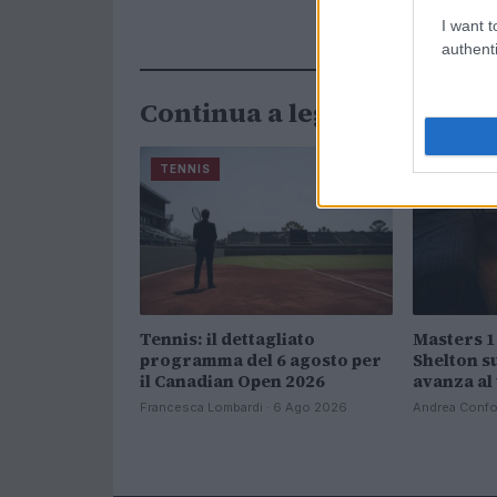
I want t
authenti
Continua a leggere
TENNIS
TENNIS
Tennis: il dettagliato
Masters 1
programma del 6 agosto per
Shelton s
il Canadian Open 2026
avanza al
Francesca Lombardi · 6 Ago 2026
Andrea Confo