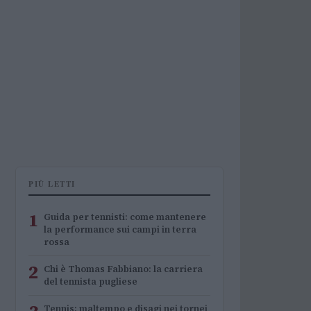
PIÙ LETTI
1
Guida per tennisti: come mantenere
la performance sui campi in terra
rossa
2
Chi è Thomas Fabbiano: la carriera
del tennista pugliese
Tennis: maltempo e disagi nei tornei