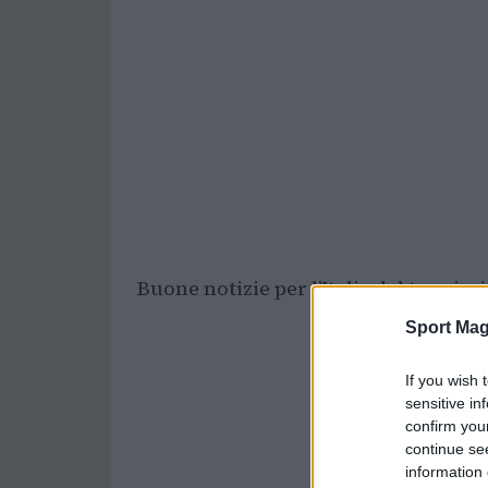
Buone notizie per l’Italia del tennis, 
Sport Mag
If you wish 
sensitive in
confirm you
continue se
information 