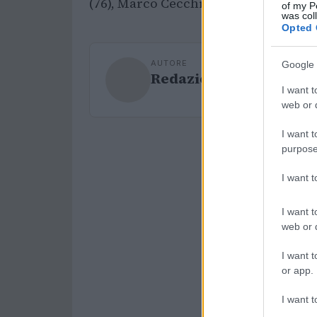
(76), Marco Cecchinato (80) e Gianluc
of my P
was col
Opted 
AUTORE
Google 
Redazione Sport Maga
I want t
web or d
I want t
purpose
I want 
I want t
web or d
I want t
or app.
I want t