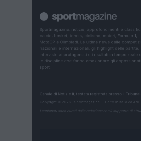
Sportmagazine: notizie, approfondimenti e classifi
calcio, basket, tennis, ciclismo, motori, Formula 1,
MotoGP e Olimpiadi. Le ultime news dalle competizi
nazionali e internazionali, gli highlight delle partite, 
interviste ai protagonisti e i risultati in tempo reale d
le discipline che fanno emozionare gli appassionati
sport.
Canale di Notizie.it, testata registrata presso il Tribun
Copyright © 2026 · Sportmagazine — Edito in Italia da
AdH
I contenuti sono curati dalla redazione con il supporto di strum