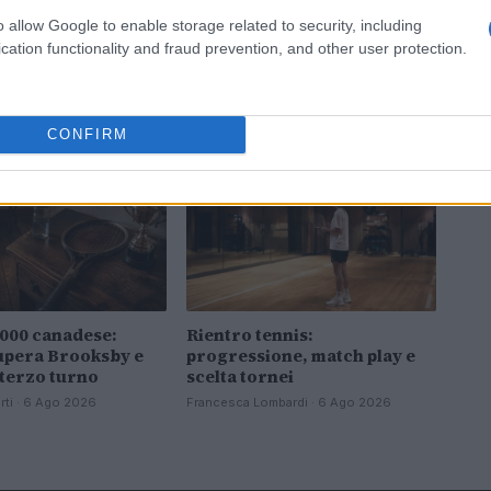
o allow Google to enable storage related to security, including
cation functionality and fraud prevention, and other user protection.
CONFIRM
TENNIS
000 canadese:
Rientro tennis:
upera Brooksby e
progressione, match play e
 terzo turno
scelta tornei
rti · 6 Ago 2026
Francesca Lombardi · 6 Ago 2026