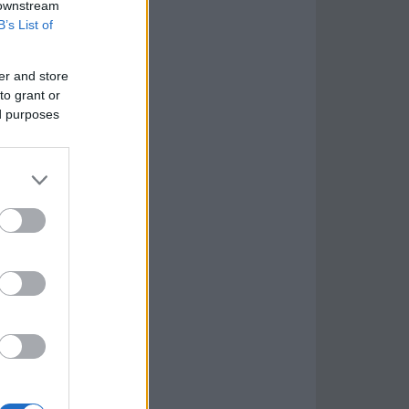
 downstream
B’s List of
er and store
to grant or
ed purposes