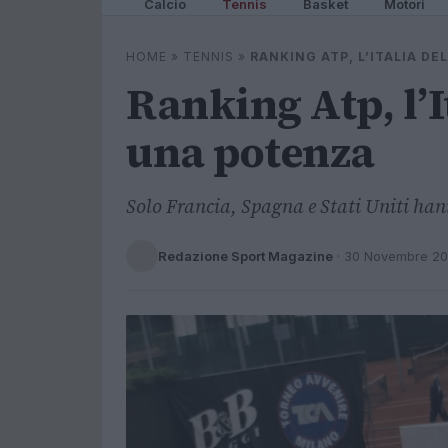
Calcio
Tennis
Basket
Motori
HOME
»
TENNIS
»
RANKING ATP, L’ITALIA DE
Ranking Atp, l’I
una potenza
Solo Francia, Spagna e Stati Uniti han
Redazione Sport Magazine
·
30 Novembre 2