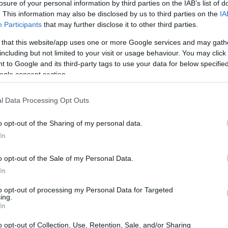
losure of your personal information by third parties on the IAB’s list of
. This information may also be disclosed by us to third parties on the
IA
Participants
that may further disclose it to other third parties.
 that this website/app uses one or more Google services and may gath
including but not limited to your visit or usage behaviour. You may click 
 to Google and its third-party tags to use your data for below specifi
ogle consent section.
l Data Processing Opt Outs
o opt-out of the Sharing of my personal data.
In
o opt-out of the Sale of my Personal Data.
In
 tennista torinese, Gipo Arbino: “Ho fatto
rchè fosse stanco ma perchè volevo
to opt-out of processing my Personal Data for Targeted
ing.
to alla mano sinistra. Faremo una lastra di
In
arma e al Roland Garros. Lorenzo ha fatto un
o opt-out of Collection, Use, Retention, Sale, and/or Sharing