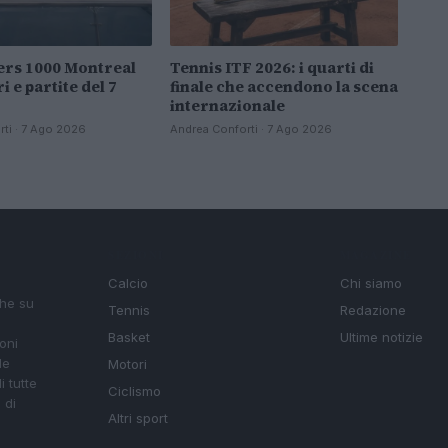
ers 1000 Montreal
Tennis ITF 2026: i quarti di
i e partite del 7
finale che accendono la scena
internazionale
ti · 7 Ago 2026
Andrea Conforti · 7 Ago 2026
SEZIONI
MAGAZINE
Calcio
Chi siamo
che su
Tennis
Redazione
Basket
Ultime notizie
oni
le
Motori
i tutte
Ciclismo
 di
Altri sport