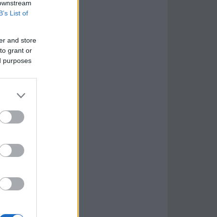
 downstream
B’s List of
er and store
to grant or
ed purposes