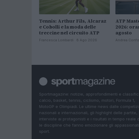
Tennis: Arthur Fils, Alcaraz
ATP Mast
e Cobolli e la moda delle
2026: orar
treccine nel circuito ATP
agosto
Francesca Lombardi · 8 Ago 2026
Andrea Confor
Sportmagazine: notizie, approfondimenti e classifi
calcio, basket, tennis, ciclismo, motori, Formula 1,
MotoGP e Olimpiadi. Le ultime news dalle competizi
nazionali e internazionali, gli highlight delle partite, 
interviste ai protagonisti e i risultati in tempo reale d
le discipline che fanno emozionare gli appassionati
sport.