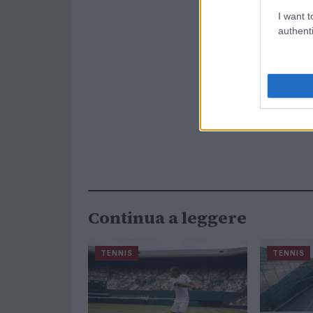
I want t
authenti
Continua a leggere
TENNIS
TENNIS