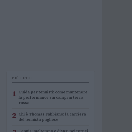
PIÙ LETTI
1
Guida per tennisti: come mantenere
la performance sui campi in terra
rossa
2
Chi è Thomas Fabbiano: la carriera
del tennista pugliese
Tennis: maltempo e disagi nei tornei