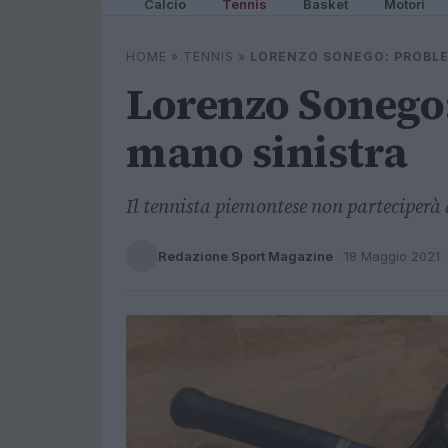
Calcio
Tennis
Basket
Motori
HOME
»
TENNIS
»
LORENZO SONEGO: PROBLE
Lorenzo Sonego:
mano sinistra
Il tennista piemontese non parteciperà 
Redazione Sport Magazine
·
18 Maggio 2021
·