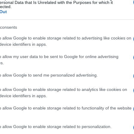
ersonal Data that Is Unrelated with the Purposes for which it
lected.
Out
nals, ovvero un ingresso tra i primi 10 della
no il suo obiettivo nei 5 anni, se poi
consents
glio. L’importante è raggiungerlo, anche se è
o allow Google to enable storage related to advertising like cookies on
evice identifiers in apps.
. Il rovescio che era il suo punto debole può
olo di coraggio e di scelte.Io sono molto
o allow my user data to be sent to Google for online advertising
s.
cora più precisione nel servizio”.
to allow Google to send me personalized advertising.
o allow Google to enable storage related to analytics like cookies on
zine
evice identifiers in apps.
o allow Google to enable storage related to functionality of the website
o allow Google to enable storage related to personalization.