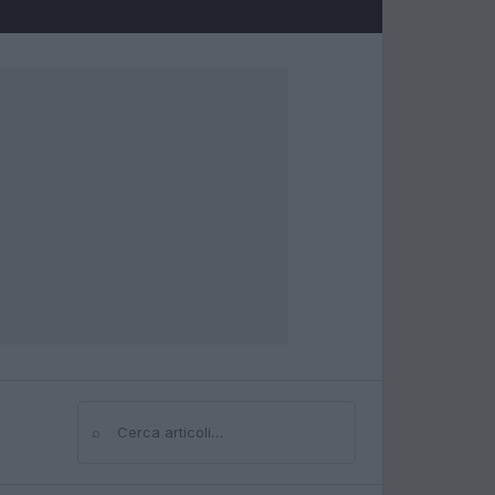
⌕
Cerca