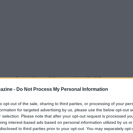
mana fantastica agli Internazionali di Roma,
ic Thiem e Andrey Rublev, cedendo solo in
azine -
Do Not Process My Personal Information
terà il torneo Atp di Lione per effettuare
to opt-out of the sale, sharing to third parties, or processing of your per
formation for targeted advertising by us, please use the below opt-out s
r selection. Please note that after your opt-out request is processed y
eing interest-based ads based on personal information utilized by us or
disclosed to third parties prior to your opt-out. You may separately opt-