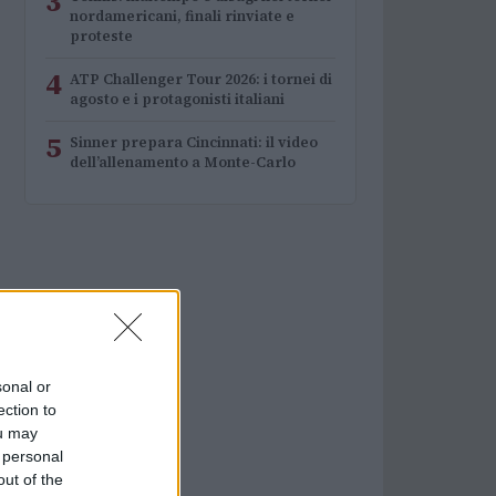
3
nordamericani, finali rinviate e
proteste
4
ATP Challenger Tour 2026: i tornei di
agosto e i protagonisti italiani
5
Sinner prepara Cincinnati: il video
dell’allenamento a Monte-Carlo
sonal or
ection to
ou may
 personal
out of the