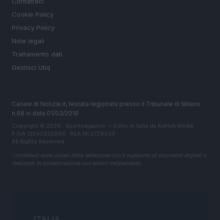
Contattaci
Cookie Policy
Privacy Policy
Note legali
Trattamento dati
Gestisci Utiq
Canale di Notizie.it, testata registrata presso il Tribunale di Milano
n.68 in data 01/03/2018
Copyright © 2026 · Sportmagazine — Edito in Italia da
AdHub Media
·
P.IVA 13542920965 · REA MI 2729933
All Rights Reserved
I contenuti sono curati dalla redazione con il supporto di strumenti digitali e
realizzati in collaborazione con autori indipendenti.
ITALIA