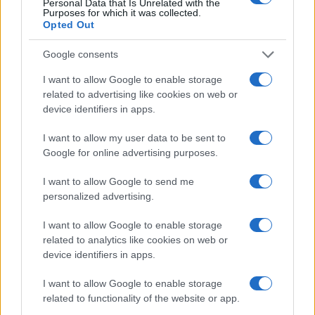
Personal Data that Is Unrelated with the
Purposes for which it was collected.
3
Tennis: maltempo e disagi nei tornei nordamericani,
Opted Out
finali rinviate e proteste
4
Google consents
ATP Challenger Tour 2026: i tornei di agosto e i
protagonisti italiani
I want to allow Google to enable storage
5
related to advertising like cookies on web or
A quanto ammonta il patrimonio di Stefanos Tsitsipas?
device identifiers in apps.
Lo stipendio
I want to allow my user data to be sent to
Google for online advertising purposes.
I want to allow Google to send me
personalized advertising.
I want to allow Google to enable storage
related to analytics like cookies on web or
Sportmagazine: notizie, approfondimenti e classifiche su
device identifiers in apps.
calcio, basket, tennis, ciclismo, motori, Formula 1,
MotoGP e Olimpiadi. Le ultime news dalle competizioni
I want to allow Google to enable storage
nazionali e internazionali, gli highlight delle partite, le
related to functionality of the website or app.
interviste ai protagonisti e i risultati in tempo reale di tutte