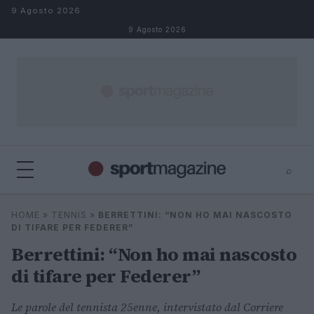
Salta al contenuto
9 Agosto 2026
9 Agosto 2026
⌕
⌕
×
HOME
»
TENNIS
»
BERRETTINI: “NON HO MAI NASCOSTO
Cerca
DI TIFARE PER FEDERER”
Berrettini: “Non ho mai nascosto
di tifare per Federer”
Le parole del tennista 25enne, intervistato dal Corriere