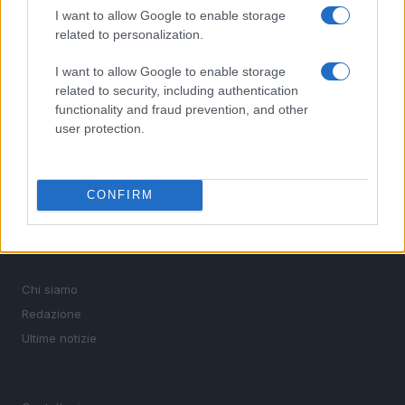
le discipline che fanno emozionare gli appassionati di
I want to allow Google to enable storage
sport.
related to personalization.
I want to allow Google to enable storage
SEZIONI
related to security, including authentication
Calcio
functionality and fraud prevention, and other
Tennis
user protection.
Basket
Motori
CONFIRM
Ciclismo
Altri sport
MAGAZINE
Chi siamo
Redazione
Ultime notizie
LEGALE