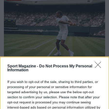
Tennis: Arthur Fils, Alcaraz e Cobolli e la moda delle
Sport Magazine -
Do Not Process My Personal
Information
treccine nel circuito ATP
Francesca Lombardi · 8 Ago 2026
If you wish to opt-out of the sale, sharing to third parties, or
processing of your personal or sensitive information for
TENNIS
targeted advertising by us, please use the below opt-out
section to confirm your selection. Please note that after your
opt-out request is processed you may continue seeing
interest-based ads based on personal information utilized by