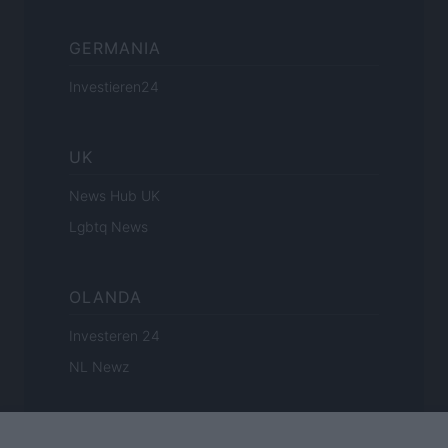
GERMANIA
Investieren24
UK
News Hub UK
Lgbtq News
OLANDA
Investeren 24
NL Newz