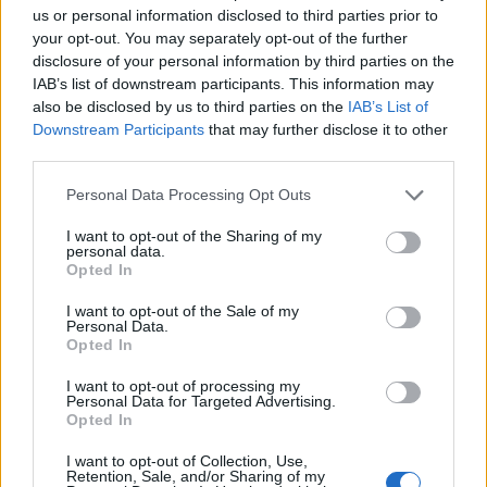
us or personal information disclosed to third parties prior to
your opt-out. You may separately opt-out of the further
disclosure of your personal information by third parties on the
IAB’s list of downstream participants. This information may
also be disclosed by us to third parties on the
IAB’s List of
Downstream Participants
that may further disclose it to other
third parties.
Please note that this website/app uses one or more Google
Personal Data Processing Opt Outs
ATP Masters 1000 Montreal 2026: orari e partite del 7
services and may gather and store information including but
agosto
not limited to your visit or usage behaviour. You may click to
I want to opt-out of the Sharing of my
personal data.
Andrea Conforti · 7 Ago 2026
grant or deny consent to Google and its third-party tags to
Opted In
use your data for below specified purposes in below Google
consent section.
I want to opt-out of the Sale of my
Personal Data.
PIÙ LETTI
Opted In
1
I want to opt-out of processing my
Guida per tennisti: come mantenere la performance
Personal Data for Targeted Advertising.
sui campi in terra rossa
Opted In
2
Chi è Thomas Fabbiano: la carriera del tennista
I want to opt-out of Collection, Use,
pugliese
Retention, Sale, and/or Sharing of my