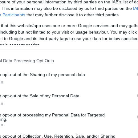
losure of your personal information by third parties on the IAB’s list of
. This information may also be disclosed by us to third parties on the
IA
ennis italiano, sta rapidamente guadagnando
Participants
that may further disclose it to other third parties.
nichi, attuale preparatore fisico di Sinner e
 that this website/app uses one or more Google services and may gath
ic, ha recentemente condiviso interessanti
including but not limited to your visit or usage behaviour. You may click 
 due atleti. Entrambi, secondo Panichi, vivono
 to Google and its third-party tags to use your data for below specifi
ogle consent section.
della loro vita a questo sport. Sinner, come
he si diverte e si sente realizzato solo
l Data Processing Opt Outs
mpetitività che va oltre il semplice
o opt-out of the Sharing of my personal data.
In
o opt-out of the Sale of my Personal Data.
In
to opt-out of processing my Personal Data for Targeted
ing.
In
o opt-out of Collection, Use, Retention, Sale, and/or Sharing