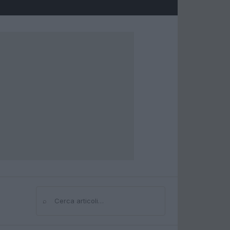
⌕
Cerca