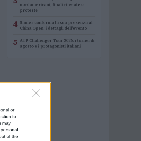
3
nordamericani, finali rinviate e
proteste
4
Sinner conferma la sua presenza al
China Open: i dettagli dell’evento
5
ATP Challenger Tour 2026: i tornei di
agosto e i protagonisti italiani
sonal or
ection to
ou may
 personal
out of the