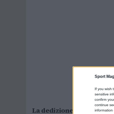
Sport Mag
If you wish 
sensitive in
confirm you
continue se
La dedizione al tennis
information 