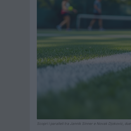
Scopri i paralleli tra Jannik Sinner e Novak Djokovic, du