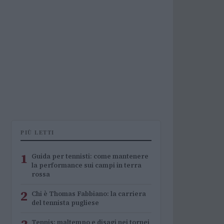
PIÙ LETTI
1
Guida per tennisti: come mantenere
la performance sui campi in terra
rossa
2
Chi è Thomas Fabbiano: la carriera
del tennista pugliese
Tennis: maltempo e disagi nei tornei