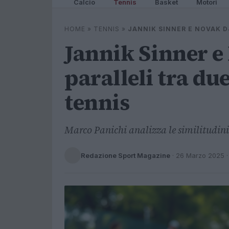
Calcio
Tennis
Basket
Motori
HOME
»
TENNIS
»
JANNIK SINNER E NOVAK D
Jannik Sinner e
paralleli tra du
tennis
Marco Panichi analizza le similitudini 
Redazione Sport Magazine
·
26 Marzo 2025
·