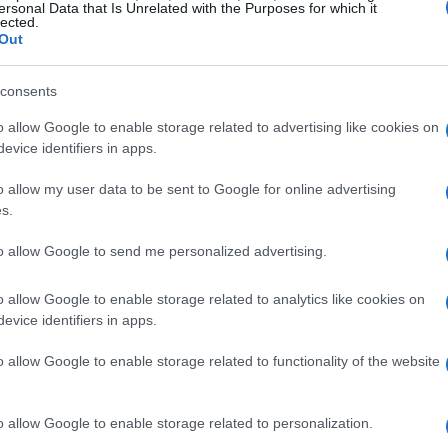
ersonal Data that Is Unrelated with the Purposes for which it
lected.
Out
consents
o allow Google to enable storage related to advertising like cookies on
evice identifiers in apps.
o allow my user data to be sent to Google for online advertising
s.
i
to allow Google to send me personalized advertising.
idenziati da Panichi è la mentalità vincente di
o allow Google to enable storage related to analytics like cookies on
erio di competere in una forza motrice.
evice identifiers in apps.
versario, di una sfida, per esprimere al
o allow Google to enable storage related to functionality of the website
atteristica, secondo Panichi, è presente anche
namento e ogni partita con la stessa intensità
 mantenere alta la tensione competitiva è un
o allow Google to enable storage related to personalization.