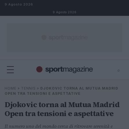
Salta al contenuto
9 Agosto 2026
9 Agosto 2026
⌕
⌕
×
HOME
»
TENNIS
»
DJOKOVIC TORNA AL MUTUA MADRID
Cerca
OPEN TRA TENSIONI E ASPETTATIVE
Djokovic torna al Mutua Madrid
Open tra tensioni e aspettative
Il numero uno del mondo cerca di ritrovare serenità e