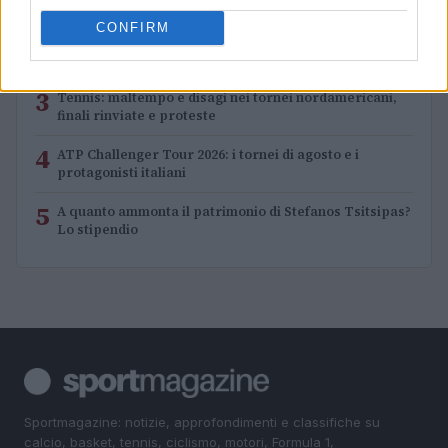
sui campi in terra rossa
CONFIRM
2
Chi è Thomas Fabbiano: la carriera del tennista
pugliese
3
Tennis: maltempo e disagi nei tornei nordamericani,
finali rinviate e proteste
4
ATP Challenger Tour 2026: i tornei di agosto e i
protagonisti italiani
5
A quanto ammonta il patrimonio di Stefanos Tsitsipas?
Lo stipendio
Sportmagazine: notizie, approfondimenti e classifiche su
calcio, basket, tennis, ciclismo, motori, Formula 1,