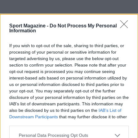
Sport Magazine -
Do Not Process My Personal
Continua a leggere
Information
If you wish to opt-out of the sale, sharing to third parties, or
TENNIS
processing of your personal or sensitive information for
targeted advertising by us, please use the below opt-out
section to confirm your selection. Please note that after your
opt-out request is processed you may continue seeing
interest-based ads based on personal information utilized by
us or personal information disclosed to third parties prior to
your opt-out. You may separately opt-out of the further
disclosure of your personal information by third parties on the
IAB’s list of downstream participants. This information may
also be disclosed by us to third parties on the
IAB’s List of
Downstream Participants
that may further disclose it to other
third parties.
Curiosità e iniziative nel mondo del tennis: da Bublik a
Please note that this website/app uses one or more Google
Personal Data Processing Opt Outs
Federer