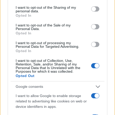
services and may gather and store information including but
Ilaria Mauri · 9 Ago 2026
not limited to your visit or usage behaviour. You may click to
I want to opt-out of the Sharing of my
personal data.
grant or deny consent to Google and its third-party tags to
Opted In
TENNIS
use your data for below specified purposes in below Google
consent section.
I want to opt-out of the Sale of my
Personal Data.
Opted In
I want to opt-out of processing my
Personal Data for Targeted Advertising.
Opted In
I want to opt-out of Collection, Use,
Retention, Sale, and/or Sharing of my
Personal Data that Is Unrelated with the
Purposes for which it was collected.
Opted Out
Google consents
Sabalenka sconfitta da Alexandrova: la russa vola ai
quarti di finale
I want to allow Google to enable storage
Francesca Lombardi · 9 Ago 2026
related to advertising like cookies on web or
device identifiers in apps.
TENNIS