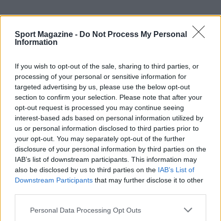
Continua a leggere
Sport Magazine -
Do Not Process My Personal
Information
TENNIS
If you wish to opt-out of the sale, sharing to third parties, or
processing of your personal or sensitive information for
targeted advertising by us, please use the below opt-out
section to confirm your selection. Please note that after your
opt-out request is processed you may continue seeing
interest-based ads based on personal information utilized by
us or personal information disclosed to third parties prior to
your opt-out. You may separately opt-out of the further
disclosure of your personal information by third parties on the
IAB’s list of downstream participants. This information may
also be disclosed by us to third parties on the
IAB’s List of
Downstream Participants
that may further disclose it to other
third parties.
WTA Toronto 2026: le storie e i numeri delle tenniste
in campo
Please note that this website/app uses one or more Google
Personal Data Processing Opt Outs
Francesca Lombardi · 10 Ago 2026
services and may gather and store information including but