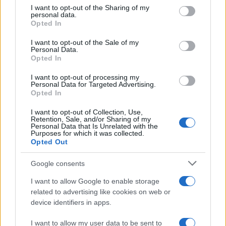
not limited to your visit or usage behaviour. You may click to
I want to opt-out of the Sharing of my
personal data.
grant or deny consent to Google and its third-party tags to
TENNIS
Opted In
use your data for below specified purposes in below Google
consent section.
I want to opt-out of the Sale of my
Personal Data.
Opted In
I want to opt-out of processing my
Personal Data for Targeted Advertising.
Opted In
I want to opt-out of Collection, Use,
Retention, Sale, and/or Sharing of my
Personal Data that Is Unrelated with the
Purposes for which it was collected.
Opted Out
Atp Montreal 2026: Darderi contro Borges,
Google consents
programma e orari delle partite
I want to allow Google to enable storage
Ilaria Mauri · 10 Ago 2026
related to advertising like cookies on web or
device identifiers in apps.
TENNIS
I want to allow my user data to be sent to