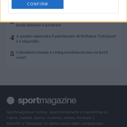
2
Chi è Thomas Fabbiano: la carriera del tennista
CONFIRM
pugliese
3
Tennis: maltempo e disagi nei tornei nordamericani,
finali rinviate e proteste
4
A quanto ammonta il patrimonio di Stefanos Tsitsipas?
Lo stipendio
5
Calendario tennis e swing nordamericano su hard
court
Sportmagazine: notizie, approfondimenti e classifiche su
calcio, basket, tennis, ciclismo, motori, Formula 1,
MotoGP e Olimpiadi. Le ultime news dalle competizioni