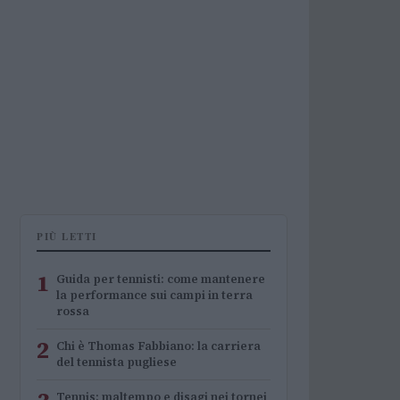
PIÙ LETTI
1
Guida per tennisti: come mantenere
la performance sui campi in terra
rossa
2
Chi è Thomas Fabbiano: la carriera
del tennista pugliese
Tennis: maltempo e disagi nei tornei