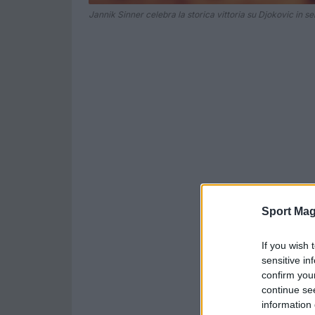
Jannik Sinner celebra la storica vittoria su Djokovic in se
Sport Mag
If you wish 
sensitive in
confirm you
continue se
information 