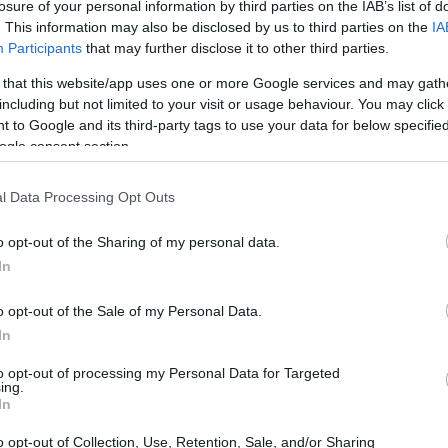
losure of your personal information by third parties on the IAB’s list of
. This information may also be disclosed by us to third parties on the
IA
Participants
that may further disclose it to other third parties.
 ha visto Jannik Sinner trionfare su Novak
 that this website/app uses one or more Google services and may gath
including but not limited to your visit or usage behaviour. You may click 
il pubblico senza parole. L’italiano, già
 to Google and its third-party tags to use your data for below specifi
 dimostrato di avere la stoffa del campione,
ogle consent section.
rio che, nonostante non fosse al top della
rcuito. La vittoria di Sinner non è stata solo
l Data Processing Opt Outs
rappresentato un cambio di paradigma nel
o opt-out of the Sharing of my personal data.
catore che ha dominato il tennis mondiale per
In
o opt-out of the Sale of my Personal Data.
In
to opt-out of processing my Personal Data for Targeted
ing.
In
o opt-out of Collection, Use, Retention, Sale, and/or Sharing