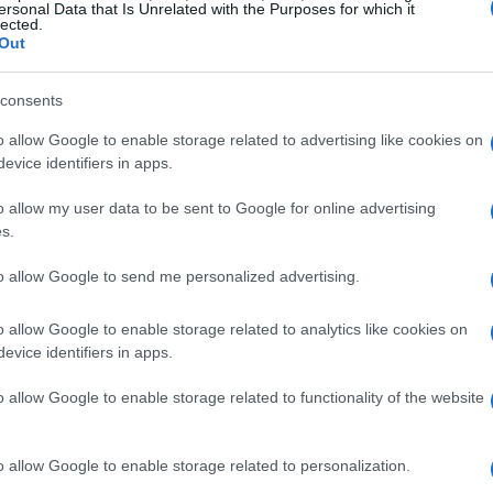
ersonal Data that Is Unrelated with the Purposes for which it
lected.
Out
consents
o allow Google to enable storage related to advertising like cookies on
evice identifiers in apps.
o allow my user data to be sent to Google for online advertising
s.
to allow Google to send me personalized advertising.
o allow Google to enable storage related to analytics like cookies on
ta la sua strategia di gioco. L’italiano ha
evice identifiers in apps.
rcando di prendere il controllo del campo e
o allow Google to enable storage related to functionality of the website
Come sottolineato da Andy Roddick, Sinner è
tro del campo a Djokovic, un’impresa che pochi
o allow Google to enable storage related to personalization.
re. La sua capacità di mantenere la pressione