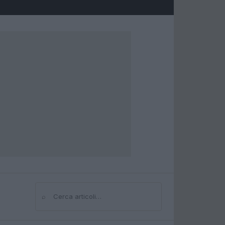
⌕
Cerca