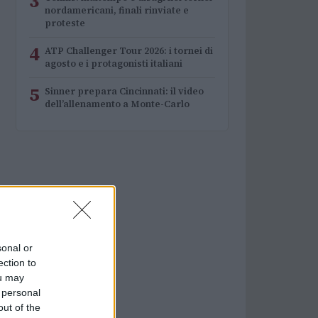
3
nordamericani, finali rinviate e
proteste
4
ATP Challenger Tour 2026: i tornei di
agosto e i protagonisti italiani
5
Sinner prepara Cincinnati: il video
dell’allenamento a Monte-Carlo
sonal or
ection to
ou may
 personal
out of the