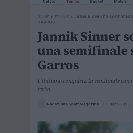
Calcio
Tennis
Basket
Motori
HOME
»
TENNIS
»
JANNIK SINNER SORPRENDE
GARROS
Jannik Sinner s
una semifinale 
Garros
L'italiano conquista la semifinale con
serbo.
Redazione Sport Magazine
·
7 Giugno 2025
·