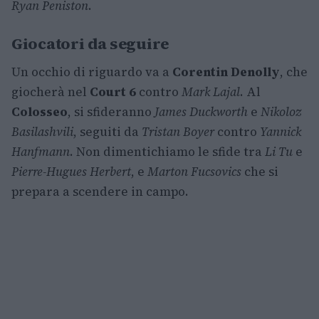
Ryan Peniston
.
Giocatori da seguire
Un occhio di riguardo va a
Corentin Denolly
, che
giocherà nel
Court 6
contro
Mark Lajal
. Al
Colosseo
, si sfideranno
James Duckworth
e
Nikoloz
Basilashvili
, seguiti da
Tristan Boyer
contro
Yannick
Hanfmann
. Non dimentichiamo le sfide tra
Li Tu
e
Pierre-Hugues Herbert
, e
Marton Fucsovics
che si
prepara a scendere in campo.