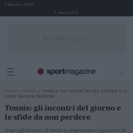
Salta al contenuto
7 Agosto 2026
7 Agosto 2026
⌕
⌕
×
HOME
»
TENNIS
»
TENNIS: GLI INCONTRI DEL GIORNO E LE
Cerca
SFIDE DA NON PERDERE
Tennis: gli incontri del giorno e
le sfide da non perdere
Scopri gli incontri di tennis in programma e i giocatori da