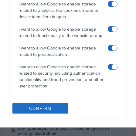
I want to allow Google to enable storage
Rientro tennis: progressione, match play e scelta
related to analytics like cookies on web or
tornei
device identifiers in apps.
Francesca Lombardi · 6 Ago 2026
I want to allow Google to enable storage
related to functionality of the website or app.
PIÙ LETTI
I want to allow Google to enable storage
related to personalization.
1
Guida per tennisti: come mantenere la performance
sui campi in terra rossa
I want to allow Google to enable storage
related to security, including authentication
2
Chi è Thomas Fabbiano: la carriera del tennista
functionality and fraud prevention, and other
pugliese
user protection.
3
Tennis: maltempo e disagi nei tornei nordamericani,
finali rinviate e proteste
CONFIRM
4
Sinner conferma la sua presenza al China Open: i
dettagli dell’evento
5
ATP Challenger Tour 2026: i tornei di agosto e i
protagonisti italiani