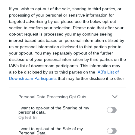
If you wish to opt-out of the sale, sharing to third parties, or
processing of your personal or sensitive information for
targeted advertising by us, please use the below opt-out
section to confirm your selection. Please note that after your
opt-out request is processed you may continue seeing
interest-based ads based on personal information utilized by
us or personal information disclosed to third parties prior to
your opt-out. You may separately opt-out of the further
Tennis: il dettagliato programma del 6 agosto per il
disclosure of your personal information by third parties on the
Canadian Open 2026
IAB’s list of downstream participants. This information may
Francesca Lombardi · 6 Ago 2026
also be disclosed by us to third parties on the
IAB’s List of
Downstream Participants
that may further disclose it to other
TENNIS
third parties.
Please note that this website/app uses one or more Google
Personal Data Processing Opt Outs
services and may gather and store information including but
not limited to your visit or usage behaviour. You may click to
I want to opt-out of the Sharing of my
personal data.
grant or deny consent to Google and its third-party tags to
Opted In
use your data for below specified purposes in below Google
consent section.
I want to opt-out of the Sale of my
Personal Data.