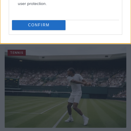
user protection.
CONFIRM
Monfils e Tien: un incontro generazionale al Masters
1000 di Montréal
Ilaria Mauri · 8 Ago 2026
TENNIS