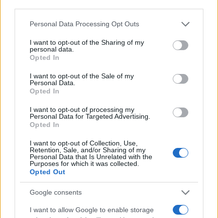
third parties.
trasforma dati e clip in racconti social. Ricorda
quando annotò la rimonta al box stampa dello
Please note that this website/app uses one or more Google
Personal Data Processing Opt Outs
Stadio Olimpico Grande Torino: da
services and may gather and store information including but
quell'appunto nacque la sua linea editoriale,
not limited to your visit or usage behaviour. You may click to
I want to opt-out of the Sharing of my
personal data.
che propugna spiegazioni visive per il tifoso
grant or deny consent to Google and its third-party tags to
Opted In
critico. Dettaglio unico: una stagione
use your data for below specified purposes in below Google
allenatore under15 al Chieri e ciclista urbano.
consent section.
I want to opt-out of the Sale of my
Personal Data.
Opted In
I want to opt-out of processing my
Personal Data for Targeted Advertising.
Opted In
I want to opt-out of Collection, Use,
Retention, Sale, and/or Sharing of my
Personal Data that Is Unrelated with the
Purposes for which it was collected.
Opted Out
Google consents
I want to allow Google to enable storage