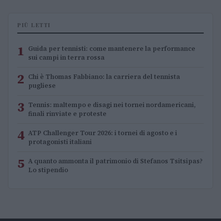
PIÙ LETTI
1
Guida per tennisti: come mantenere la performance
sui campi in terra rossa
2
Chi è Thomas Fabbiano: la carriera del tennista
pugliese
3
Tennis: maltempo e disagi nei tornei nordamericani,
finali rinviate e proteste
4
ATP Challenger Tour 2026: i tornei di agosto e i
protagonisti italiani
5
A quanto ammonta il patrimonio di Stefanos Tsitsipas?
Lo stipendio