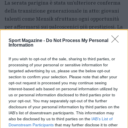
La serata parigina è stata un’ulteriore conferma
della transizione generazionale in atto: giovani
talenti come Mensik sfruttano ogni opportunità
per affermarsi sui palcoscenici più prestigiosi. La
vittoria per
6-4 6-3 7-6(3)
regala al ceco la sua
Sport Magazine -
Do Not Process My Personal
prima semifinale in uno slam e una prova di
Information
maturità che lascia indicazioni chiare sul suo
potenziale futuro. Per gli appassionati resta il
If you wish to opt-out of the sale, sharing to third parties, or
processing of your personal or sensitive information for
ricordo di scambi di altissimo livello, tocchi
targeted advertising by us, please use the below opt-out
raffinati e un’esibizione di tennis offensivo che ha
section to confirm your selection. Please note that after your
acceso il Bois de Boulogne.
opt-out request is processed you may continue seeing
interest-based ads based on personal information utilized by
us or personal information disclosed to third parties prior to
your opt-out. You may separately opt-out of the further
disclosure of your personal information by third parties on the
AUTORE
Andrea Conforti
IAB’s list of downstream participants. This information may
also be disclosed by us to third parties on the
IAB’s List of
Andrea Conforti, 46enne torinese dal look
Downstream Participants
that may further disclose it to other
casual e naturale, è un analista tattico che