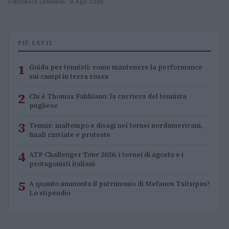
Francesca Lombardi · 9 Ago 2026
PIÙ LETTI
1
Guida per tennisti: come mantenere la performance
sui campi in terra rossa
2
Chi è Thomas Fabbiano: la carriera del tennista
pugliese
3
Tennis: maltempo e disagi nei tornei nordamericani,
finali rinviate e proteste
4
ATP Challenger Tour 2026: i tornei di agosto e i
protagonisti italiani
5
A quanto ammonta il patrimonio di Stefanos Tsitsipas?
Lo stipendio