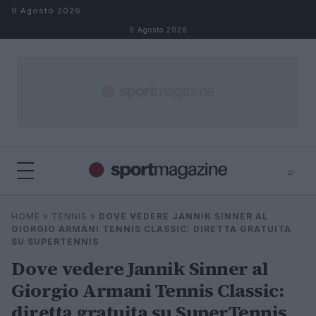
Salta al contenuto
9 Agosto 2026
9 Agosto 2026
⌕
⌕
×
HOME
»
TENNIS
»
DOVE VEDERE JANNIK SINNER AL
Cerca
GIORGIO ARMANI TENNIS CLASSIC: DIRETTA GRATUITA
SU SUPERTENNIS
Dove vedere Jannik Sinner al
Giorgio Armani Tennis Classic:
diretta gratuita su SuperTennis