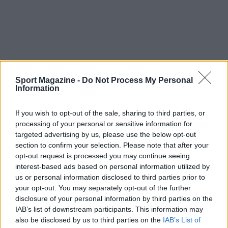
Per tutti gli appassionati italiani, la possibilità di
Sport Magazine -
Do Not Process My Personal
seguire gratuitamente i match dell’esibizione su
Information
SuperTennis
rappresenta un’opportunità per
valutare lo stato di forma di Sinner pochi giorni
If you wish to opt-out of the sale, sharing to third parties, or
processing of your personal or sensitive information for
prima dell’apertura dello Slam su erba. Il
targeted advertising by us, please use the below opt-out
percorso resta in equilibrio tra prudenza e
section to confirm your selection. Please note that after your
ambizione: la difesa del titolo a Wimbledon è il
opt-out request is processed you may continue seeing
interest-based ads based on personal information utilized by
traguardo, e le tappe di giugno servono proprio a
us or personal information disclosed to third parties prior to
costruire le migliori condizioni per provarci.
your opt-out. You may separately opt-out of the further
disclosure of your personal information by third parties on the
IAB’s list of downstream participants. This information may
also be disclosed by us to third parties on the
IAB’s List of