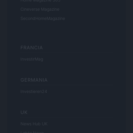
Cineverse Magazine
SecondHomeMagazine
FRANCIA
InvestirMag
GERMANIA
Investieren24
UK
News Hub UK
Lgbtq News