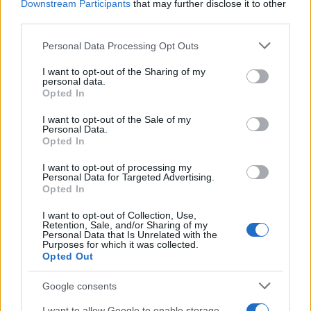
AUTORE
Downstream Participants
that may further disclose it to other
Francesca Lombardi
third parties.
Francesca Lombardi, fiorentina, prese appunti
Please note that this website/app uses one or more Google
Personal Data Processing Opt Outs
tecnici dal primo box di un circuito toscano e
services and may gather and store information including but
da allora firma approfondimenti sui motori. In
not limited to your visit or usage behaviour. You may click to
I want to opt-out of the Sharing of my
redazione sostiene un approccio metodico
personal data.
grant or deny consent to Google and its third-party tags to
Opted In
alle prove su pista, cura il format 'tecnica e
use your data for below specified purposes in below Google
cronaca' e conserva i fogli di appunti del
consent section.
I want to opt-out of the Sale of my
debutto tecnico in autodromo.
Personal Data.
Opted In
I want to opt-out of processing my
Personal Data for Targeted Advertising.
Opted In
I want to opt-out of Collection, Use,
Retention, Sale, and/or Sharing of my
Personal Data that Is Unrelated with the
Purposes for which it was collected.
Opted Out
Google consents
I want to allow Google to enable storage