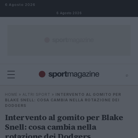
Salta al contenuto
6 Agosto 2026
6 Agosto 2026
⌕
⌕
×
HOME
»
ALTRI SPORT
»
INTERVENTO AL GOMITO PER
Cerca
BLAKE SNELL: COSA CAMBIA NELLA ROTAZIONE DEI
DODGERS
Intervento al gomito per Blake
Snell: cosa cambia nella
rotazione dei Dodgers