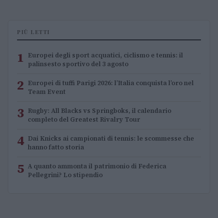
PIÙ LETTI
1
Europei degli sport acquatici, ciclismo e tennis: il
palinsesto sportivo del 3 agosto
2
Europei di tuffi Parigi 2026: l’Italia conquista l’oro nel
Team Event
3
Rugby: All Blacks vs Springboks, il calendario
completo del Greatest Rivalry Tour
4
Dai Knicks ai campionati di tennis: le scommesse che
hanno fatto storia
5
A quanto ammonta il patrimonio di Federica
Pellegrini? Lo stipendio