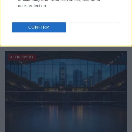
user protection.
CONFIRM
Europei di tuffi Parigi 2026: medaglie e record per gli
azzurri
Francesca Lombardi · 6 Ago 2026
ALTRI SPORT