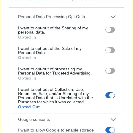
Francesca Pellegrini
third parties.
Francesca Pellegrini ha ottenuto documenti
Please note that this website/app uses one or more Google
sulla riqualificazione di un quartiere romano
Personal Data Processing Opt Outs
services and may gather and store information including but
dopo una serie di accessi agli atti,
not limited to your visit or usage behaviour. You may click to
I want to opt-out of the Sharing of my
sostenendo una linea editoriale orientata
personal data.
grant or deny consent to Google and its third-party tags to
all'impatto sociale. Cronista generalista,
Opted In
use your data for below specified purposes in below Google
conserva nel cassetto annotazioni di un
consent section.
vecchio archivio dell'Appia Antica.
I want to opt-out of the Sale of my
Personal Data.
Opted In
I want to opt-out of processing my
Personal Data for Targeted Advertising.
Opted In
I want to opt-out of Collection, Use,
Retention, Sale, and/or Sharing of my
Personal Data that Is Unrelated with the
Purposes for which it was collected.
Opted Out
Google consents
I want to allow Google to enable storage