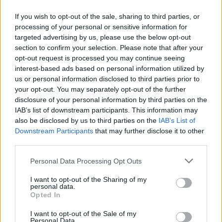
AUTORE
If you wish to opt-out of the sale, sharing to third parties, or
Andrea Conforti
processing of your personal or sensitive information for
targeted advertising by us, please use the below opt-out
Andrea Conforti, 46enne torinese dal look
section to confirm your selection. Please note that after your
casual e naturale, è un analista tattico che
opt-out request is processed you may continue seeing
trasforma dati e clip in racconti social. Ricorda
interest-based ads based on personal information utilized by
quando annotò la rimonta al box stampa dello
us or personal information disclosed to third parties prior to
Stadio Olimpico Grande Torino: da
your opt-out. You may separately opt-out of the further
quell'appunto nacque la sua linea editoriale,
disclosure of your personal information by third parties on the
che propugna spiegazioni visive per il tifoso
IAB’s list of downstream participants. This information may
critico. Dettaglio unico: una stagione
also be disclosed by us to third parties on the
IAB’s List of
allenatore under15 al Chieri e ciclista urbano.
Downstream Participants
that may further disclose it to other
third parties.
Please note that this website/app uses one or more Google
Personal Data Processing Opt Outs
services and may gather and store information including but
not limited to your visit or usage behaviour. You may click to
I want to opt-out of the Sharing of my
personal data.
grant or deny consent to Google and its third-party tags to
Opted In
use your data for below specified purposes in below Google
consent section.
I want to opt-out of the Sale of my
Personal Data.