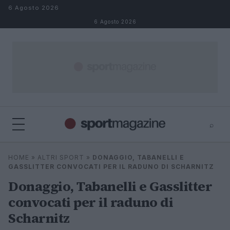
Salta al contenuto
6 Agosto 2026
6 Agosto 2026
⌕
⌕
×
HOME
»
ALTRI SPORT
»
DONAGGIO, TABANELLI E
Cerca
GASSLITTER CONVOCATI PER IL RADUNO DI SCHARNITZ
Donaggio, Tabanelli e Gasslitter
convocati per il raduno di
Scharnitz