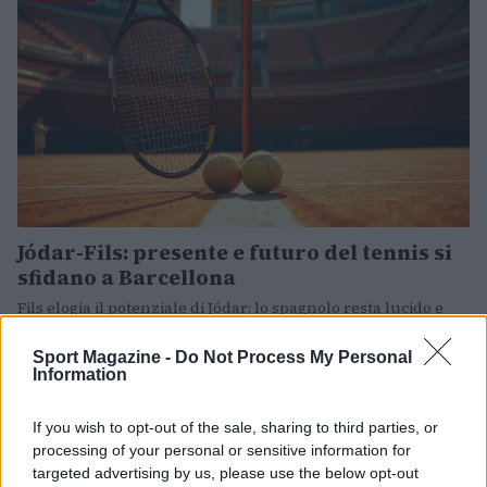
Jódar-Fils: presente e futuro del tennis si
sfidano a Barcellona
Fils elogia il potenziale di Jódar; lo spagnolo resta lucido e
punta a proseguire la sua scalata nel circuito
Sport Magazine -
Do Not Process My Personal
Andrea Innocenti · 18 Apr 2026
Information
MOTORI
If you wish to opt-out of the sale, sharing to third parties, or
processing of your personal or sensitive information for
targeted advertising by us, please use the below opt-out