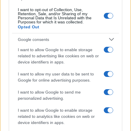
I want to opt-out of Collection, Use,
Retention, Sale, and/or Sharing of my
Personal Data that Is Unrelated with the
Purposes for which it was collected.
Opted Out
Furlani a Masnago: una visita privata che
Google consents
illumina l’interesse per Pallacanestro
Varese
I want to allow Google to enable storage
related to advertising like cookies on web or
La visita privata di Giorgio Furlani a Masnago ha acceso i
device identifiers in apps.
riflettori sulla relazione con RedBird, ma non modifica il
dossier NBA…
I want to allow my user data to be sent to
Andrea Innocenti · 14 Apr 2026
Google for online advertising purposes.
ALTRI SPORT
I want to allow Google to send me
personalized advertising.
I want to allow Google to enable storage
related to analytics like cookies on web or
device identifiers in apps.