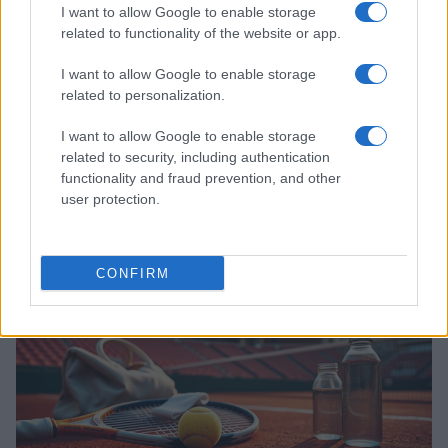
I want to allow Google to enable storage
related to functionality of the website or app.
I want to allow Google to enable storage
related to personalization.
Guida alle scommesse per UFC 327:
Procházka contro Ulberg e bonus
I want to allow Google to enable storage
DraftKings
related to security, including authentication
Partecipa alla serata di UFC 327: guida pratica alle quote,
functionality and fraud prevention, and other
all'offerta DraftKings e alle opzioni per seguire Procházka vs
user protection.
Ulberg a Miami
Andrea Innocenti · 11 Apr 2026
CONFIRM
TENNIS