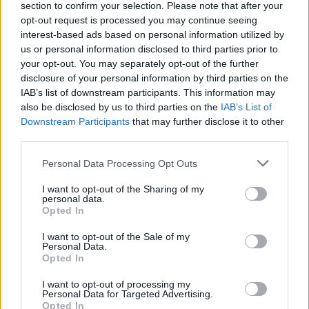
section to confirm your selection. Please note that after your
opt-out request is processed you may continue seeing
interest-based ads based on personal information utilized by
us or personal information disclosed to third parties prior to
your opt-out. You may separately opt-out of the further
disclosure of your personal information by third parties on the
IAB’s list of downstream participants. This information may
also be disclosed by us to third parties on the
IAB’s List of
Edizione limitata Ferrari Trento per il
Downstream Participants
that may further disclose it to other
Gran Premio del Giappone a Suzuka
third parties.
Un'etichetta celebrativa: Ferrari Trento ispirata a Suzuka,
Please note that this website/app uses one or more Google
Personal Data Processing Opt Outs
100% Chardonnay e un carattere fresco e fragrante ideale
services and may gather and store information including but
per le grandi occasioni
not limited to your visit or usage behaviour. You may click to
I want to opt-out of the Sharing of my
personal data.
Andrea Innocenti · 16 Apr 2026
grant or deny consent to Google and its third-party tags to
Opted In
use your data for below specified purposes in below Google
BASKET
consent section.
I want to opt-out of the Sale of my
Personal Data.
Opted In
I want to opt-out of processing my
Personal Data for Targeted Advertising.
Opted In