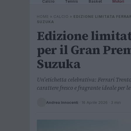
Calcio
Tennis
Basket
Motori
HOME
»
CALCIO
»
EDIZIONE LIMITATA FERRA
SUZUKA
Edizione limita
per il Gran Pre
Suzuka
Un'etichetta celebrativa: Ferrari Tre
carattere fresco e fragrante ideale per l
Andrea Innocenti
·
16 Aprile 2026
· 3 min