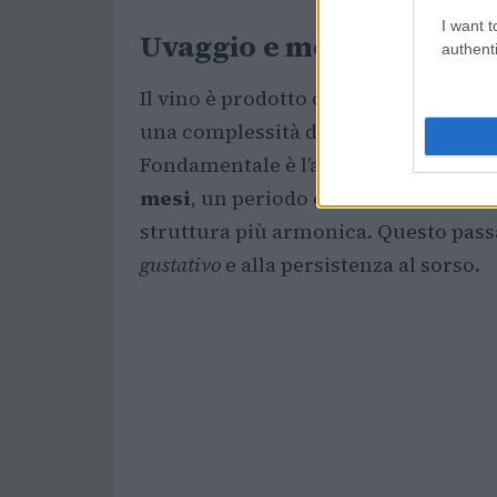
I want t
Uvaggio e metodo di pro
authenti
Il vino è prodotto con il
metodo clas
una complessità di sapori derivante 
Fondamentale è l’affinamento: le bott
mesi
, un periodo che consente lo sv
struttura più armonica. Questo passa
gustativo
e alla persistenza al sorso.