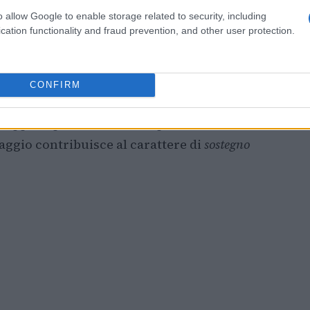
o allow Google to enable storage related to security, including
duzione
cation functionality and fraud prevention, and other user protection.
sico
, la tecnica tradizionale che garantisce
dalla rifermentazione in bottiglia.
CONFIRM
iglie restano adagiati sui propri lieviti per
36
iluppo di profili aromatici più maturi e una
ggio contribuisce al carattere di
sostegno