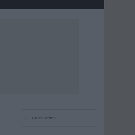
⌕
Cerca