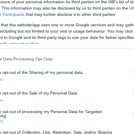
uzuka
. Il risultato è uno spumante pensato
losure of your personal information by third parties on the IAB’s list of
a, mantenendo al centro la piacevolezza al
. This information may also be disclosed by us to third parties on the
IA
Participants
that may further disclose it to other third parties.
 that this website/app uses one or more Google services and may gath
including but not limited to your visit or usage behaviour. You may click 
 to Google and its third-party tags to use your data for below specifi
ogle consent section.
l Data Processing Opt Outs
o opt-out of the Sharing of my personal data.
In
o opt-out of the Sale of my Personal Data.
In
to opt-out of processing my Personal Data for Targeted
ing.
In
o opt-out of Collection, Use, Retention, Sale, and/or Sharing