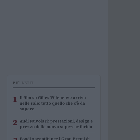
PIÙ LETTI
1
Il film su Gilles Villeneuve arriva
nelle sale: tutto quello che c’è da
sapere
2
Audi Nuvolari: prestazioni, design e
prezzo della nuova supercar ibrida
Fondi garantiti per i Gran Premi di