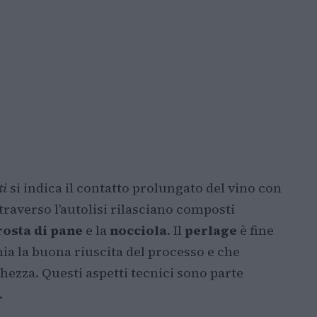
ti
si indica il contatto prolungato del vino con
ttraverso l’autolisi rilasciano composti
rosta di pane
e la
nocciola
. Il
perlage
è fine
ia la buona riuscita del processo e che
chezza. Questi aspetti tecnici sono parte
.