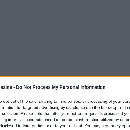
azine -
Do Not Process My Personal Information
to opt-out of the sale, sharing to third parties, or processing of your per
 nasce dall’incontro tra l’eleganza del mondo
formation for targeted advertising by us, please use the below opt-out s
rari Trento
, riconosciuto come brindisi
r selection. Please note that after your opt-out request is processed y
eing interest-based ads based on personal information utilized by us or
na versione che omaggia il Gran Premio del
disclosed to third parties prior to your opt-out. You may separately opt-