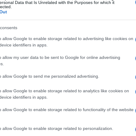
ersonal Data that Is Unrelated with the Purposes for which it
lected.
Out
gia la freschezza e la fragranza: profumi
ura che richiede un affinamento accurato.
consents
 conserva le caratteristiche tecniche tipiche
o allow Google to enable storage related to advertising like cookies on
n, rivolgendosi a chi cerca un calice per
evice identifiers in apps.
 l’intero pasto.
o allow my user data to be sent to Google for online advertising
s.
azione
to allow Google to send me personalized advertising.
 di
100% Chardonnay
, utilizzato per
o allow Google to enable storage related to analytics like cookies on
pirazione deriva dal legame con gli eventi
evice identifiers in apps.
ormance si accompagnano a uno stile
o allow Google to enable storage related to functionality of the website
Suzuka
recupera l’idea del circuito come
o quelle sensazioni in termini di aromaticità
o allow Google to enable storage related to personalization.