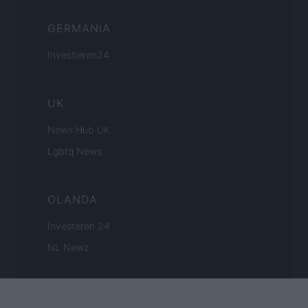
GERMANIA
Investieren24
UK
News Hub UK
Lgbtq News
OLANDA
Investeren 24
NL Newz