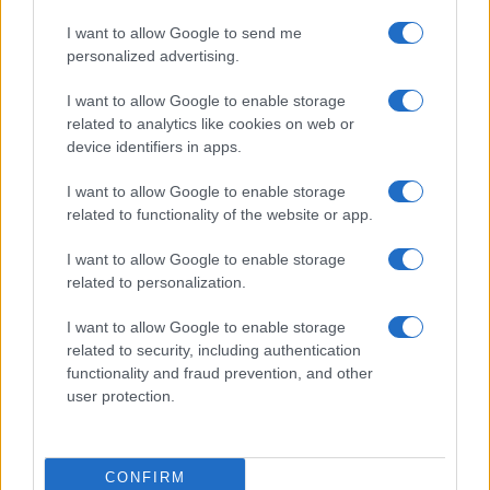
Continua a leggere
I want to allow Google to send me
personalized advertising.
BASKET
I want to allow Google to enable storage
related to analytics like cookies on web or
device identifiers in apps.
I want to allow Google to enable storage
related to functionality of the website or app.
I want to allow Google to enable storage
related to personalization.
I want to allow Google to enable storage
related to security, including authentication
functionality and fraud prevention, and other
Elachem Vigevano ingaggia Isaiah Brickner: la prima
user protection.
esperienza europea del giovane talento
Andrea Conforti · 5 Ago 2026
BASKET
CONFIRM