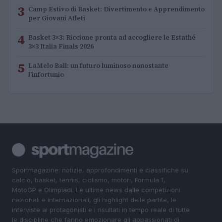
3
Camp Estivo di Basket: Divertimento e Apprendimento
per Giovani Atleti
4
Basket 3×3: Riccione pronta ad accogliere le Estathé
3×3 Italia Finals 2026
5
LaMelo Ball: un futuro luminoso nonostante
l’infortunio
Sportmagazine: notizie, approfondimenti e classifiche su
calcio, basket, tennis, ciclismo, motori, Formula 1,
MotoGP e Olimpiadi. Le ultime news dalle competizioni
nazionali e internazionali, gli highlight delle partite, le
interviste ai protagonisti e i risultati in tempo reale di tutte
le discipline che fanno emozionare gli appassionati di