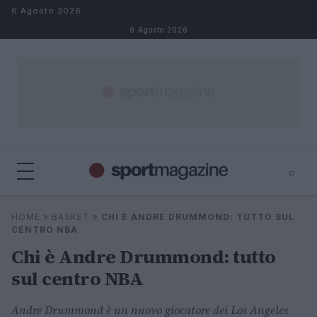
Salta al contenuto
6 Agosto 2026
6 Agosto 2026
⌕
⌕
×
HOME
»
BASKET
»
CHI È ANDRE DRUMMOND: TUTTO SUL
Cerca
CENTRO NBA
Chi è Andre Drummond: tutto
sul centro NBA
Andre Drummond è un nuovo giocatore dei Los Angeles