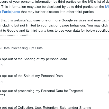
losure of your personal information by third parties on the IAB’s list of
 tecnica le sue qualità migliori. Oltre a essere
. This information may also be disclosed by us to third parties on the
IA
a,
è famoso per il suo sangue freddo nei
Participants
that may further disclose it to other third parties.
ità di segnare canestri, anche all’ultimo
 that this website/app uses one or more Google services and may gath
minuti finali venissero soprannominati “Dame
including but not limited to your visit or usage behaviour. You may click 
 to Google and its third-party tags to use your data for below specifi
ogle consent section.
l Data Processing Opt Outs
o opt-out of the Sharing of my personal data.
In
o opt-out of the Sale of my Personal Data.
In
to opt-out of processing my Personal Data for Targeted
ing.
In
o opt-out of Collection, Use, Retention, Sale, and/or Sharing