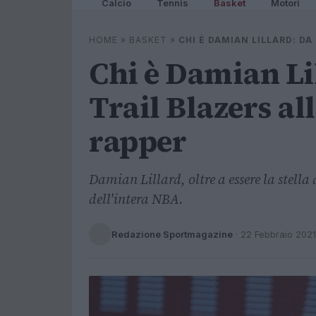
Calcio
Tennis
Basket
Motori
HOME
»
BASKET
»
CHI È DAMIAN LILLARD: DA
Chi è Damian Lil
Trail Blazers al
rapper
Damian Lillard, oltre a essere la stella 
dell'intera NBA.
Redazione Sportmagazine
·
22 Febbraio 2021