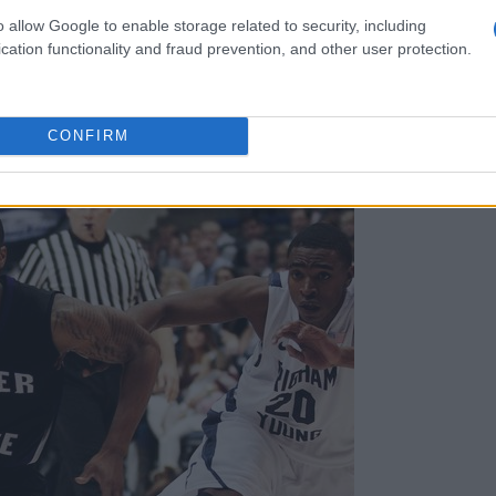
i Weber State
. Giocò nella
Big Sky
o allow Google to enable storage related to security, including
divenne
il quinto miglior marcatore di
cation functionality and fraud prevention, and other user protection.
 storia dell’università
. Nei suoi quattro
 una stagione l’approdo in NBA, a causa di un
 per tutto il terzo anno.
CONFIRM