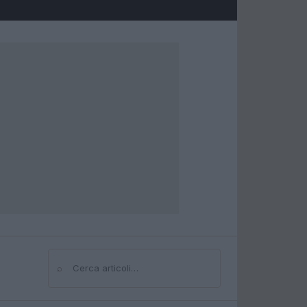
⌕
Cerca