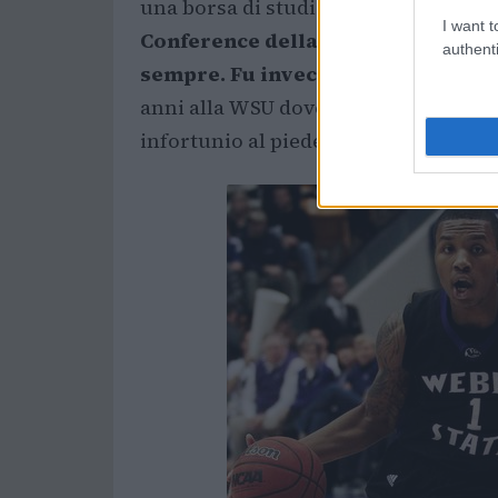
una borsa di studio all’
Università d
I want t
Conference della NCAA
, di cui ne 
authenti
sempre. Fu invece il secondo della
anni alla WSU dovette posticipare di
infortunio al piede che lo tenne fuori