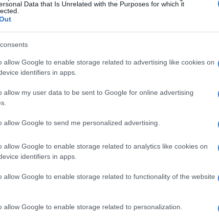
ersonal Data that Is Unrelated with the Purposes for which it
lected.
Out
consents
o allow Google to enable storage related to advertising like cookies on
evice identifiers in apps.
luglio 1990 e i primi anni di vita furono
ondizionata dalla violenza e dalla necessità di
o allow my user data to be sent to Google for online advertising
s.
ltre al basket, ha anche una carriera da
re
Dame D.O.L.L.A
. e attraverso la musica
to allow Google to send me personalized advertising.
ozioni vissute durante la sua infanzia e
o allow Google to enable storage related to analytics like cookies on
um e il suo primissimo singolo ha come
evice identifiers in apps.
o allow Google to enable storage related to functionality of the website
. Joseph Notre Dame High School di
kland High School
. Gli venne poi proposta
o allow Google to enable storage related to personalization.