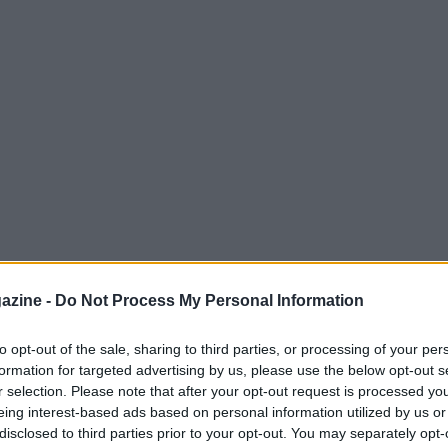
azine -
Do Not Process My Personal Information
to opt-out of the sale, sharing to third parties, or processing of your per
formation for targeted advertising by us, please use the below opt-out s
r selection. Please note that after your opt-out request is processed y
eing interest-based ads based on personal information utilized by us or
elle nuove guardie della NBA moderna. Forte
disclosed to third parties prior to your opt-out. You may separately opt-