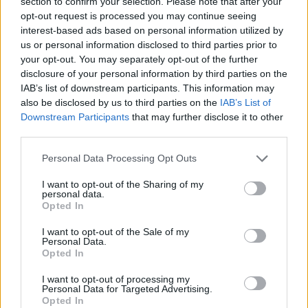
section to confirm your selection. Please note that after your
opt-out request is processed you may continue seeing
In sintesi, tra il 20 aprile e il 19 maggio 2026 il
interest-based ads based on personal information utilized by
panorama del
basket collegiale
ha vissuto
us or personal information disclosed to third parties prior to
settimane decisive: firme, rinnovi e infortuni
your opt-out. You may separately opt-out of the further
disclosure of your personal information by third parties on the
stanno disegnando le sagome delle squadre per
IAB’s list of downstream participants. This information may
la prossima annata. Continuare a monitorare
also be disclosed by us to third parties on the
IAB’s List of
questi sviluppi sarà fondamentale per capire chi
Downstream Participants
that may further disclose it to other
third parties.
arriverà pronto al prossimo ciclo di
competizioni.
Please note that this website/app uses one or more Google
Personal Data Processing Opt Outs
services and may gather and store information including but
not limited to your visit or usage behaviour. You may click to
I want to opt-out of the Sharing of my
personal data.
grant or deny consent to Google and its third-party tags to
Opted In
use your data for below specified purposes in below Google
AUTORE
Edoardo Vitali
consent section.
I want to opt-out of the Sale of my
Personal Data.
Edoardo Vitali ha coordinato la copertura
Opted In
della ristrutturazione del mercato ittico di
Palermo, sostenendo la linea editoriale sulla
I want to opt-out of processing my
Personal Data for Targeted Advertising.
trasparenza fiscale. Capo redattore
Opted In
economia, porta in redazione un tratto