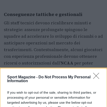
Conseguenze tattiche e gestionali
Gli staff tecnici devono ricalibrare minuti e
strategie: assenze prolungate spingono le
squadre ad accelerare lo sviluppo di ricambi o ad
anticipare operazioni nel mercato dei
trasferimenti. Contestualmente, alcuni giocatori
con esperienza professionale devono ottenere
ricorsi o autorizzazioni dall’
NCAA
per poter
disputare la stagione (caso illustrativo: i
tentativi di LSU di integrare elementi con
Sport Magazine -
Do Not Process My Personal
Information
esperienza EuroLeague e professionale
richiedono valutazioni di eligibilità). Il risultato
If you wish to opt-out of the sale, sharing to third parties, or
è un equilibrio delicato tra opportunità a breve
processing of your personal or sensitive information for
termine e sostenibilità del programma.
targeted advertising by us, please use the below opt-out