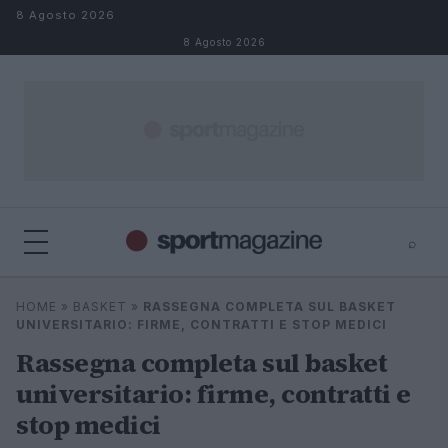
Salta al contenuto
8 Agosto 2026
8 Agosto 2026
⌕
⌕
×
HOME
»
BASKET
»
RASSEGNA COMPLETA SUL BASKET
Cerca
UNIVERSITARIO: FIRME, CONTRATTI E STOP MEDICI
Rassegna completa sul basket
universitario: firme, contratti e
stop medici