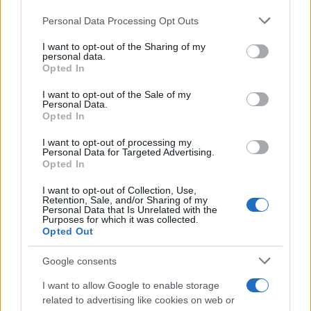
Please note that this website/app uses one or more Google
Personal Data Processing Opt Outs
services and may gather and store information including but
not limited to your visit or usage behaviour. You may click to
I want to opt-out of the Sharing of my
personal data.
grant or deny consent to Google and its third-party tags to
Opted In
use your data for below specified purposes in below Google
consent section.
I want to opt-out of the Sale of my
Personal Data.
Continua a leggere
Opted In
I want to opt-out of processing my
Personal Data for Targeted Advertising.
BASKET
Opted In
I want to opt-out of Collection, Use,
Retention, Sale, and/or Sharing of my
Personal Data that Is Unrelated with the
Purposes for which it was collected.
Opted Out
Google consents
I want to allow Google to enable storage
related to advertising like cookies on web or