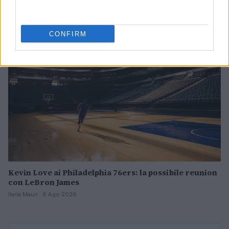
Andrea Conforti · 8 Ago 2026
BASKET
CONFIRM
Kevin Love ai Philadelphia 76ers: la possibile reunion
con LeBron James
Ilaria Mauri · 8 Ago 2026