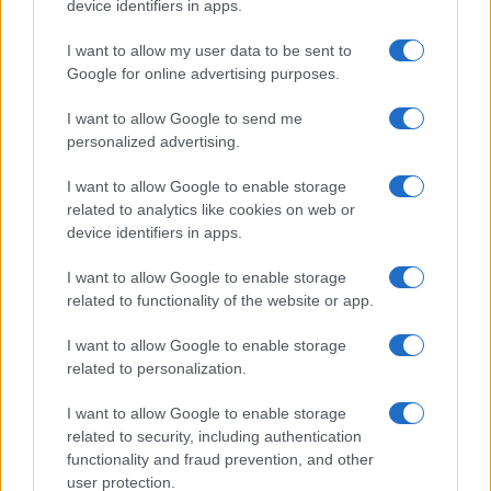
device identifiers in apps.
I want to allow my user data to be sent to
Pallacanestro Trieste: Abramo Canka firma un
Google for online advertising purposes.
accordo pluriennale
Francesca Lombardi · 8 Ago 2026
I want to allow Google to send me
personalized advertising.
BASKET
I want to allow Google to enable storage
related to analytics like cookies on web or
device identifiers in apps.
I want to allow Google to enable storage
related to functionality of the website or app.
I want to allow Google to enable storage
related to personalization.
I want to allow Google to enable storage
related to security, including authentication
Formula e date dei campionati regionali di basket
functionality and fraud prevention, and other
nelle Marche
user protection.