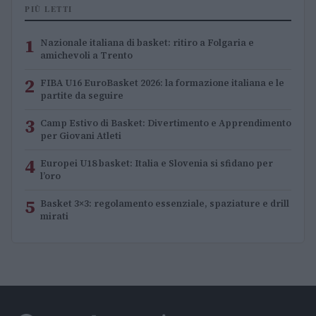
PIÙ LETTI
1
Nazionale italiana di basket: ritiro a Folgaria e
amichevoli a Trento
2
FIBA U16 EuroBasket 2026: la formazione italiana e le
partite da seguire
3
Camp Estivo di Basket: Divertimento e Apprendimento
per Giovani Atleti
4
Europei U18 basket: Italia e Slovenia si sfidano per
l’oro
5
Basket 3×3: regolamento essenziale, spaziature e drill
mirati