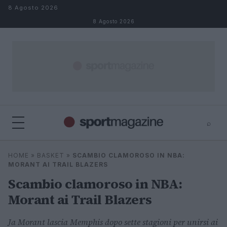
Salta al contenuto
8 Agosto 2026
8 Agosto 2026
⌕
⌕
×
HOME
»
BASKET
»
SCAMBIO CLAMOROSO IN NBA:
Cerca
MORANT AI TRAIL BLAZERS
Scambio clamoroso in NBA:
Morant ai Trail Blazers
Ja Morant lascia Memphis dopo sette stagioni per unirsi ai