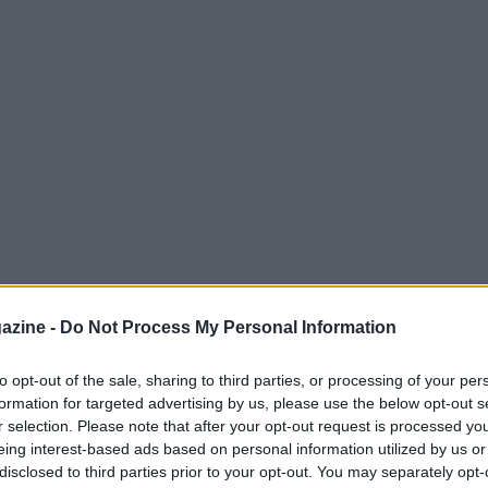
azine -
Do Not Process My Personal Information
lla squadra saudita Al Nasr
Musalli al-
to opt-out of the sale, sharing to third parties, or processing of your per
 di tutto il mondo calcistico per
formation for targeted advertising by us, please use the below opt-out s
del proprio club, uno di quelli che non si
r selection. Please note that after your opt-out request is processed y
eing interest-based ads based on personal information utilized by us or
a stella portoghese dopo la rescissione
disclosed to third parties prior to your opt-out. You may separately opt-