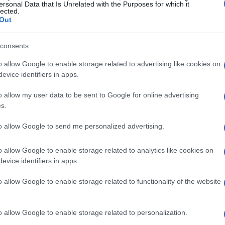
ersonal Data that Is Unrelated with the Purposes for which it
lected.
Out
consents
 il portiere del Milan?
o allow Google to enable storage related to advertising like cookies on
evice identifiers in apps.
al-Muammar, presidente dell’Al
o allow my user data to be sent to Google for online advertising
s.
r
ed ex presidente della Lega Saudita, ha
to allow Google to send me personalized advertising.
2021 dopo che la società aveva accumulato un
o allow Google to enable storage related to analytics like cookies on
ri
secondo quanto stimato da “Arriydiyah”. La
evice identifiers in apps.
 gli anni ha spinto il
Ministero dello Sport
o allow Google to enable storage related to functionality of the website
te
Safwan Al-Suwaiket
, sciogliendo anche il
attiva gestione del club. Dopo questi fatti Al
o allow Google to enable storage related to personalization.
datura come presidente di Al-Nasr,