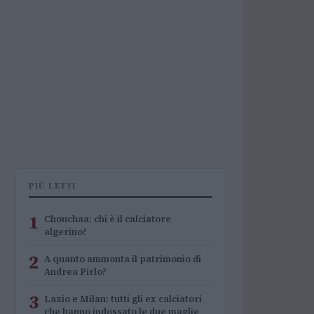
PIÙ LETTI
1
Chouchaa: chi è il calciatore
algerino?
2
A quanto ammonta il patrimonio di
Andrea Pirlo?
3
Lazio e Milan: tutti gli ex calciatori
che hanno indossato le due maglie