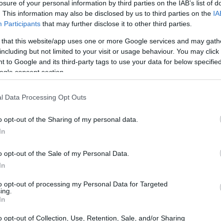
ted
a causa dei tanti problemi avuti con il
losure of your personal information by third parties on the IAB’s list of
. This information may also be disclosed by us to third parties on the
IA
ancanza di disciplina, era senza ingaggio
Participants
that may further disclose it to other third parties.
issato dalle critiche di molti haters sia in
 that this website/app uses one or more Google services and may gath
a dall’Europa per il suo finale di carriera
including but not limited to your visit or usage behaviour. You may click 
uadra di al Muammar.
 to Google and its third-party tags to use your data for below specifi
ogle consent section.
l Data Processing Opt Outs
o opt-out of the Sharing of my personal data.
In
o opt-out of the Sale of my Personal Data.
In
to opt-out of processing my Personal Data for Targeted
ing.
In
o opt-out of Collection, Use, Retention, Sale, and/or Sharing