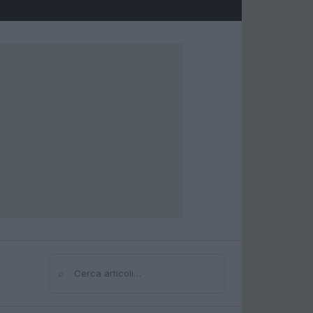
⌕
Cerca