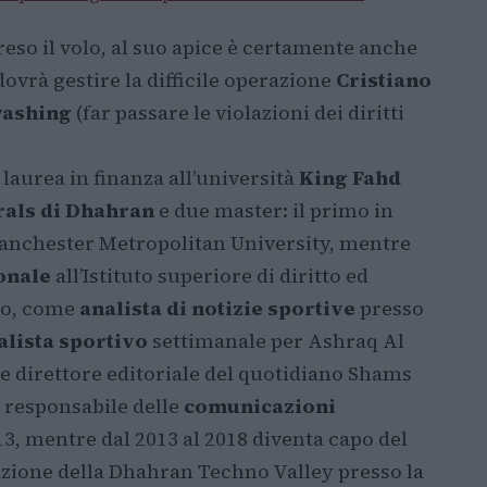
eso il volo, al suo apice è certamente anche
ovrà gestire la difficile operazione
Cristiano
washing
(far passare le violazioni dei diritti
 laurea in finanza all’università
King Fahd
rals di Dhahran
e due master: il primo in
Manchester Metropolitan University, mentre
onale
all’Istituto superiore di diritto ed
so, come
analista di notizie sportive
presso
alista sportivo
settimanale per Ashraq Al
he direttore editoriale del quotidiano Shams
e responsabile delle
comunicazioni
13, mentre dal 2013 al 2018 diventa capo del
ione della Dhahran Techno Valley presso la