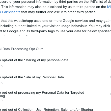
onza
, ha riportato come promesso la
losure of your personal information by third parties on the IAB’s list of
. This information may also be disclosed by us to third parties on the
IA
tione
Palladino
la salvezza ormai alla portata:
Participants
that may further disclose it to other third parties.
a lo potranno dire solo le prossime stagioni.
 that this website/app uses one or more Google services and may gath
including but not limited to your visit or usage behaviour. You may click 
 to Google and its third-party tags to use your data for below specifi
ogle consent section.
l Data Processing Opt Outs
o opt-out of the Sharing of my personal data.
In
o opt-out of the Sale of my Personal Data.
In
to opt-out of processing my Personal Data for Targeted
ing.
In
o opt-out of Collection, Use, Retention, Sale, and/or Sharing