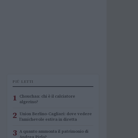
PIÙ LETTI
1
Chouchaa: chi è il calciatore
algerino?
2
Union Berlino-Cagliari: dove vedere
l’amichevole estiva in diretta
3
A quanto ammonta il patrimonio di
Andrea Pirlo?