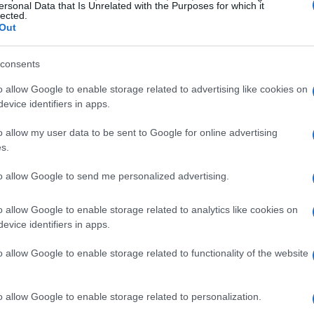
ersonal Data that Is Unrelated with the Purposes for which it
lected.
Out
imonio di Silvio Berlusconi
consents
atrimonio totale, Silvio Berlusconi ha dovuto
o allow Google to enable storage related to advertising like cookies on
erie A a
Rocco Commisso
. Il numero uno del
evice identifiers in apps.
mato da
6,9 miliardi di dollari
, numero 352
o allow my user data to be sent to Google for online advertising
s.
to allow Google to send me personalized advertising.
sia
l’unico leader dei partiti eletti in
a pubblica la sua dichiarazione dei
o allow Google to enable storage related to analytics like cookies on
e entro 3 mesi dalla proclamazione.
evice identifiers in apps.
o allow Google to enable storage related to functionality of the website
r gli anni dal 2017 al 2020:
o allow Google to enable storage related to personalization.