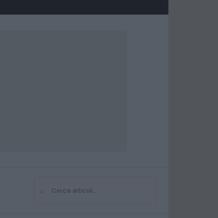
⌕
Cerca