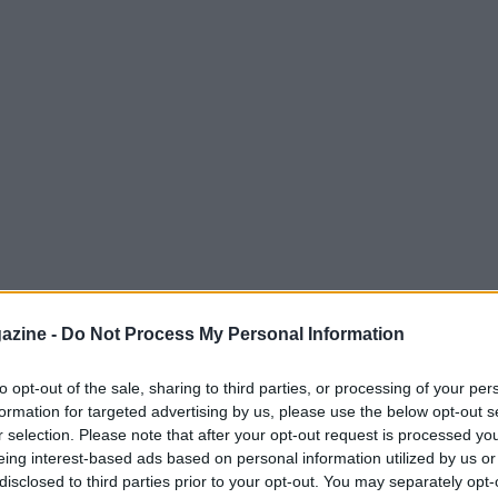
azine -
Do Not Process My Personal Information
to opt-out of the sale, sharing to third parties, or processing of your per
la
Serie A
Silvio Berlusconi
, lo ha
formation for targeted advertising by us, please use the below opt-out s
ha pubblicato la classifica degli uomini più
r selection. Please note that after your opt-out request is processed y
eing interest-based ads based on personal information utilized by us or
monio stimato degli uomini più ricchi del
disclosed to third parties prior to your opt-out. You may separately opt-