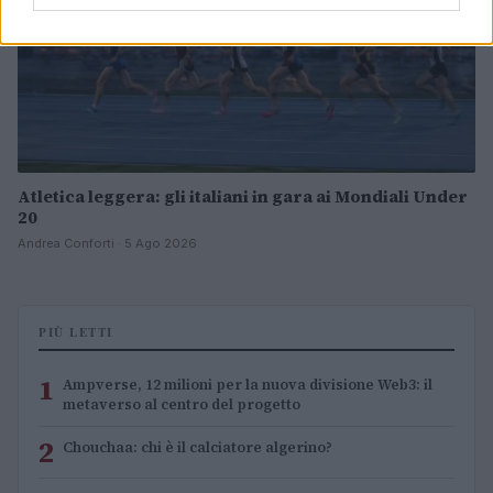
Atletica leggera: gli italiani in gara ai Mondiali Under
20
Andrea Conforti · 5 Ago 2026
PIÙ LETTI
1
Ampverse, 12 milioni per la nuova divisione Web3: il
metaverso al centro del progetto
2
Chouchaa: chi è il calciatore algerino?