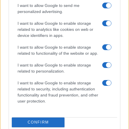
I want to allow Google to send me
personalized advertising.
I want to allow Google to enable storage
related to analytics like cookies on web or
device identifiers in apps.
I want to allow Google to enable storage
related to functionality of the website or app.
I want to allow Google to enable storage
related to personalization.
La berlina elettrica Mercedes-AMG CLA 45 4MATIC+
domina la Nordschleife con un tempo record
I want to allow Google to enable storage
Ilaria Mauri · 5 Ago 2026
related to security, including authentication
functionality and fraud prevention, and other
ALTRI SPORT
user protection.
CONFIRM