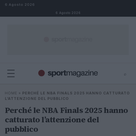
Salta al contenuto
6 Agosto 2026
6 Agosto 2026
⌕
⌕
×
HOME
»
PERCHÉ LE NBA FINALS 2025 HANNO CATTURATO
Cerca
L’ATTENZIONE DEL PUBBLICO
Perché le NBA Finals 2025 hanno
catturato l’attenzione del
pubblico