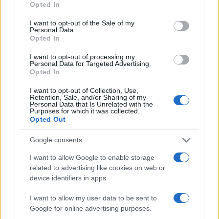
Continua a leggere
Opted In
use your data for below specified purposes in below Google
consent section.
I want to opt-out of the Sale of my
Personal Data.
TENNIS
Opted In
I want to opt-out of processing my
Personal Data for Targeted Advertising.
Opted In
I want to opt-out of Collection, Use,
Retention, Sale, and/or Sharing of my
Personal Data that Is Unrelated with the
Purposes for which it was collected.
Opted Out
Google consents
I want to allow Google to enable storage
Il canadese abbandona il torneo per un infortunio
related to advertising like cookies on web or
improvviso
device identifiers in apps.
Andrea Conforti · 5 Ago 2026
I want to allow my user data to be sent to
Google for online advertising purposes.
MOTORI