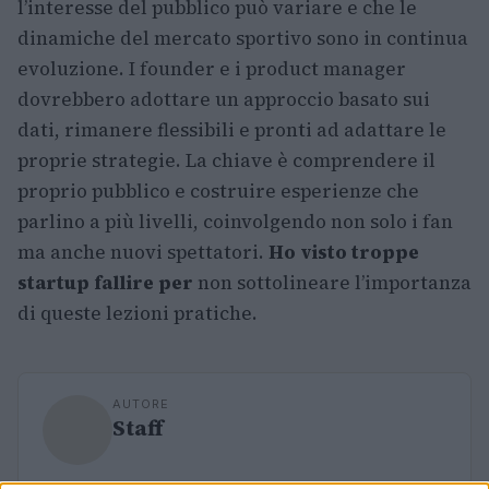
l’interesse del pubblico può variare e che le
dinamiche del mercato sportivo sono in continua
evoluzione. I founder e i product manager
dovrebbero adottare un approccio basato sui
dati, rimanere flessibili e pronti ad adattare le
proprie strategie. La chiave è comprendere il
proprio pubblico e costruire esperienze che
parlino a più livelli, coinvolgendo non solo i fan
ma anche nuovi spettatori.
Ho visto troppe
startup fallire per
non sottolineare l’importanza
di queste lezioni pratiche.
AUTORE
Staff