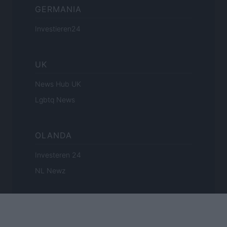
GERMANIA
Investieren24
UK
News Hub UK
Lgbtq News
OLANDA
Investeren 24
NL Newz