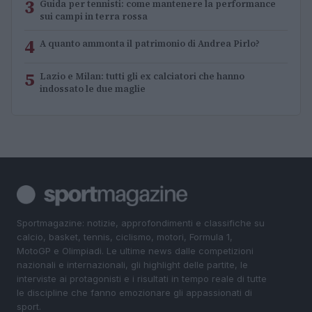
3
Guida per tennisti: come mantenere la performance
sui campi in terra rossa
4
A quanto ammonta il patrimonio di Andrea Pirlo?
5
Lazio e Milan: tutti gli ex calciatori che hanno
indossato le due maglie
Sportmagazine: notizie, approfondimenti e classifiche su
calcio, basket, tennis, ciclismo, motori, Formula 1,
MotoGP e Olimpiadi. Le ultime news dalle competizioni
nazionali e internazionali, gli highlight delle partite, le
interviste ai protagonisti e i risultati in tempo reale di tutte
le discipline che fanno emozionare gli appassionati di
sport.