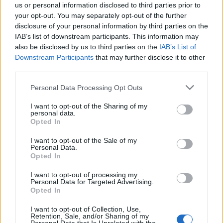
e
Brasile
nelle giornate successive del gruppo)
us or personal information disclosed to third parties prior to
significa trovare il giusto equilibrio tra
your opt-out. You may separately opt-out of the further
esperienza, forma attuale e gestione degli
disclosure of your personal information by third parties on the
IAB’s list of downstream participants. This information may
acciacchi. La chiamata dei 26 rappresenterà la
also be disclosed by us to third parties on the
IAB’s List of
sintesi tra fedeltà alle scelte passate e la
Downstream Participants
that may further disclose it to other
necessità di adattarsi alle contingenze fisiche e
third parties.
tattiche del momento.
Please note that this website/app uses one or more Google
Personal Data Processing Opt Outs
services and may gather and store information including but
not limited to your visit or usage behaviour. You may click to
I want to opt-out of the Sharing of my
personal data.
grant or deny consent to Google and its third-party tags to
Opted In
AUTORE
use your data for below specified purposes in below Google
Susanna Cardinale
consent section.
I want to opt-out of the Sale of my
Personal Data.
Susanna Cardinale ha ritrovato una serie di
Opted In
lettere d'epoca nel fondo parrocchiale di
Verona, fonte di un approfondimento sulla
I want to opt-out of processing my
memoria cittadina; è collaboratrice storica che
Personal Data for Targeted Advertising.
Opted In
redige dossier e guide tematiche. Ha studi
letteratura e partecipa a letture pubbliche
I want to opt-out of Collection, Use,
nelle librerie veronesi.
Retention, Sale, and/or Sharing of my