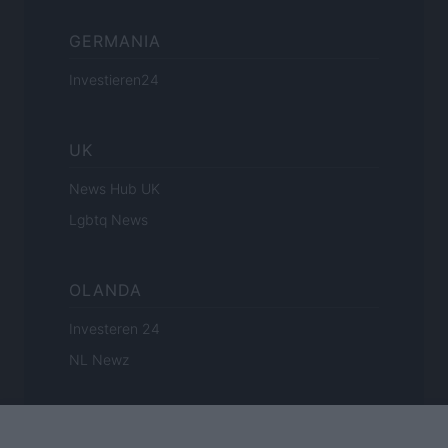
GERMANIA
Investieren24
UK
News Hub UK
Lgbtq News
OLANDA
Investeren 24
NL Newz