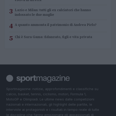
3
Lazio e Milan: tutti gli ex calciatori che hanno
indossato le due maglie
4
A quanto ammonta il patrimonio di Andrea Pirlo?
5
Chi è Sara Gama: fidanzato, figli e vita privata
Sportmagazine: notizie, approfondimenti e classifiche su
calcio, basket, tennis, ciclismo, motori, Formula 1,
MotoGP e Olimpiadi. Le ultime news dalle competizioni
nazionali e internazionali, gli highlight delle partite, le
interviste ai protagonisti e i risultati in tempo reale di tutte
le discipline che fanno emozionare gli appassionati di