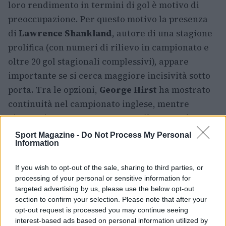
loro rendimento in termini di gol è motivo di
preoccupazione. Per questo motivo la presenza
di
Lawrence Shankland
, autore di una stagione
prolifica (con numeri di rilievo in campionato e
oltre 20 gol stagionali complessivi), appare
importante se si cerca maggiore incisività sotto
porta. Tra le opzioni,
George Hirst
ha mostrato
continuità nel campionato inglese, mentre
giocatori come
Ross Stewart
,
Oli McBurnie
,
Kieron Bowie
e il giovane
Barney Stewart
Sport Magazine -
Do Not Process My Personal
Information
rappresentano alternative per cambiare modulo
o sfruttare particolari situazioni di gioco.
If you wish to opt-out of the sale, sharing to third parties, or
processing of your personal or sensitive information for
In definitiva, Clarke ha davanti a sé scelte
targeted advertising by us, please use the below opt-out
delicate: costruire una squadra in grado di
section to confirm your selection. Please note that after your
superare il girone (con avversari come
opt-out request is processed you may continue seeing
Marocco
interest-based ads based on personal information utilized by