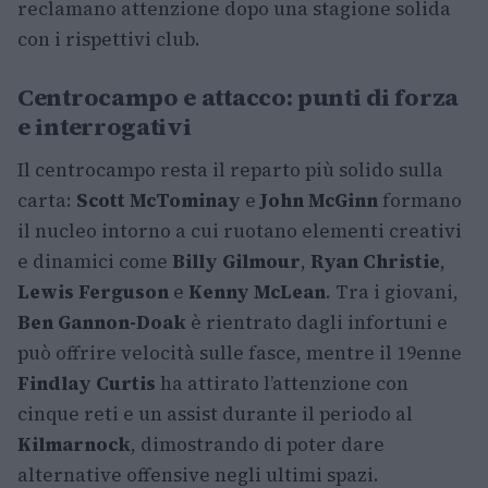
reclamano attenzione dopo una stagione solida
con i rispettivi club.
Centrocampo e attacco: punti di forza
e interrogativi
Il centrocampo resta il reparto più solido sulla
carta:
Scott McTominay
e
John McGinn
formano
il nucleo intorno a cui ruotano elementi creativi
e dinamici come
Billy Gilmour
,
Ryan Christie
,
Lewis Ferguson
e
Kenny McLean
. Tra i giovani,
Ben Gannon-Doak
è rientrato dagli infortuni e
può offrire velocità sulle fasce, mentre il 19enne
Findlay Curtis
ha attirato l’attenzione con
cinque reti e un assist durante il periodo al
Kilmarnock
, dimostrando di poter dare
alternative offensive negli ultimi spazi.