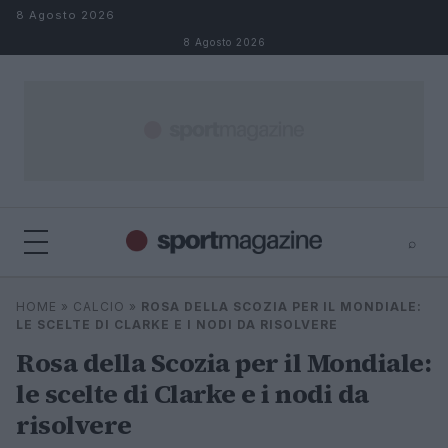
Salta al contenuto
8 Agosto 2026
8 Agosto 2026
⌕
⌕
×
HOME
»
CALCIO
»
ROSA DELLA SCOZIA PER IL MONDIALE:
Cerca
LE SCELTE DI CLARKE E I NODI DA RISOLVERE
Rosa della Scozia per il Mondiale:
le scelte di Clarke e i nodi da
risolvere