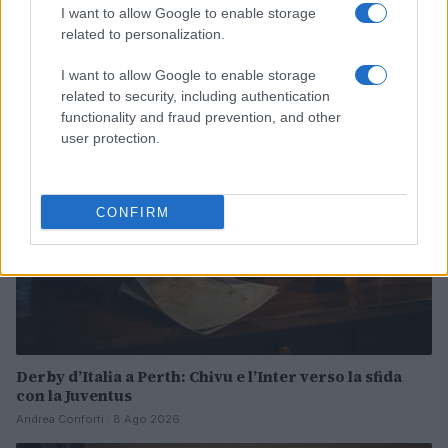
I want to allow Google to enable storage
related to personalization.
Continua a leggere
I want to allow Google to enable storage
related to security, including authentication
CALCIO
functionality and fraud prevention, and other
user protection.
CONFIRM
Derby d’Italia a Perth: Chivu e l’Inter verso la sfida
con la Juventus
Andrea Conforti · 8 Ago 2026