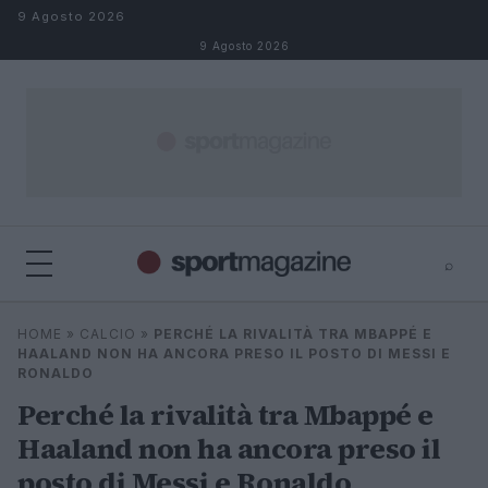
Salta al contenuto
9 Agosto 2026
9 Agosto 2026
⌕
⌕
×
HOME
»
CALCIO
»
PERCHÉ LA RIVALITÀ TRA MBAPPÉ E
Cerca
HAALAND NON HA ANCORA PRESO IL POSTO DI MESSI E
RONALDO
Perché la rivalità tra Mbappé e
Haaland non ha ancora preso il
posto di Messi e Ronaldo