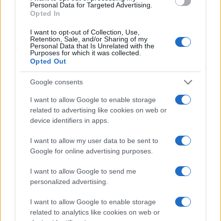
Francesca Lombardi
Personal Data for Targeted Advertising.
Opted In
Francesca Lombardi, fiorentina, prese appunti
tecnici dal primo box di un circuito toscano e
I want to opt-out of Collection, Use,
da allora firma approfondimenti sui motori. In
Retention, Sale, and/or Sharing of my
redazione sostiene un approccio metodico
Personal Data that Is Unrelated with the
Purposes for which it was collected.
alle prove su pista, cura il format 'tecnica e
Opted Out
cronaca' e conserva i fogli di appunti del
debutto tecnico in autodromo.
Google consents
I want to allow Google to enable storage
related to advertising like cookies on web or
device identifiers in apps.
I want to allow my user data to be sent to
Google for online advertising purposes.
I want to allow Google to send me
personalized advertising.
I want to allow Google to enable storage
related to analytics like cookies on web or