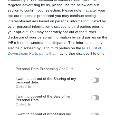
torneo rappresenta comunque un banco di prova
targeted advertising by us, please use the below opt-out
section to confirm your selection. Please note that after your
importante: un episodio significativo in più che
opt-out request is processed you may continue seeing
potrebbe, con gli anni, alimentare una rivalità
interest-based ads based on personal information utilized by
solida e riconosciuta.
us or personal information disclosed to third parties prior to
your opt-out. You may separately opt-out of the further
In campo, oggi, saranno i numeri e le giocate a
disclosure of your personal information by third parties on the
IAB’s list of downstream participants. This information may
parlare: tra
gol
prestazioni in nazionale
e la
also be disclosed by us to third parties on the
IAB’s List of
capacità di incidere nelle partite chiave si
Downstream Participants
that may further disclose it to other
misurerà la sostanza di un confronto che ha tutti
third parties.
i presupposti per crescere, ma che ha ancora
Please note that this website/app uses one or more Google
Personal Data Processing Opt Outs
bisogno di tempo per diventare una sfida storica
services and may gather and store information including but
not limited to your visit or usage behaviour. You may click to
I want to opt-out of the Sharing of my
alla pari di quella che per due decenni ha
personal data.
grant or deny consent to Google and its third-party tags to
Opted In
contraddistinto il calcio moderno.
use your data for below specified purposes in below Google
consent section.
I want to opt-out of the Sale of my
Personal Data.
Opted In
AUTORE
I want to opt-out of processing my