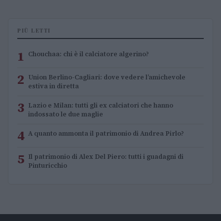
PIÙ LETTI
1
Chouchaa: chi è il calciatore algerino?
2
Union Berlino-Cagliari: dove vedere l’amichevole
estiva in diretta
3
Lazio e Milan: tutti gli ex calciatori che hanno
indossato le due maglie
4
A quanto ammonta il patrimonio di Andrea Pirlo?
5
Il patrimonio di Alex Del Piero: tutti i guadagni di
Pinturicchio