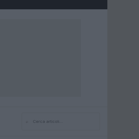
⌕
Cerca