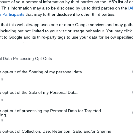
losure of your personal information by third parties on the IAB’s list of
be indebolire l’unità del club. Nel mezzo
. This information may also be disclosed by us to third parties on the
IA
Participants
that may further disclose it to other third parties.
niche che determineranno l’orientamento
na del progetto rossonero.
 that this website/app uses one or more Google services and may gath
including but not limited to your visit or usage behaviour. You may click 
 to Google and its third-party tags to use your data for below specifi
ogle consent section.
l Data Processing Opt Outs
o opt-out of the Sharing of my personal data.
In
o opt-out of the Sale of my Personal Data.
In
to opt-out of processing my Personal Data for Targeted
ing.
In
o opt-out of Collection, Use, Retention, Sale, and/or Sharing