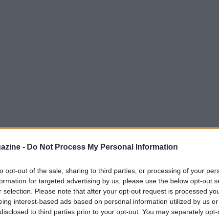
azine -
Do Not Process My Personal Information
to opt-out of the sale, sharing to third parties, or processing of your per
formation for targeted advertising by us, please use the below opt-out s
a contrasti evidenti: da una parte la protesta
r selection. Please note that after your opt-out request is processed y
tà che continua a valorizzare il contributo di
eing interest-based ads based on personal information utilized by us or
disclosed to third parties prior to your opt-out. You may separately opt-
 realtà richiede una gestione attenta per non