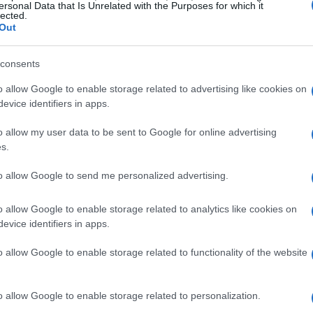
ersonal Data that Is Unrelated with the Purposes for which it
lected.
Out
il bersaglio della
contestazione dei tifosi
è
consents
tante figura istituzionale: un consigliere
a visibilità e autorevolezza al brand. Questo
o allow Google to enable storage related to advertising like cookies on
evice identifiers in apps.
nciare esigenze diverse: preservare la
influenza positiva che una personalità di rilievo
o allow my user data to be sent to Google for online advertising
s.
azionale.
to allow Google to send me personalized advertising.
himovic secondo la proprietà
o allow Google to enable storage related to analytics like cookies on
evice identifiers in apps.
i
Ibrahimovic
non si misura solo sul campo
sta come un asset capace di attrarre sponsor,
o allow Google to enable storage related to functionality of the website
tà mediatica. Viene declinato come
i rappresentare i valori rossoneri oltre la
o allow Google to enable storage related to personalization.