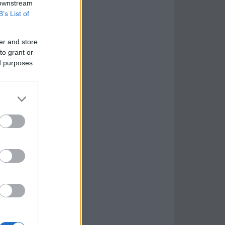
 downstream
B’s List of
er and store
to grant or
ed purposes