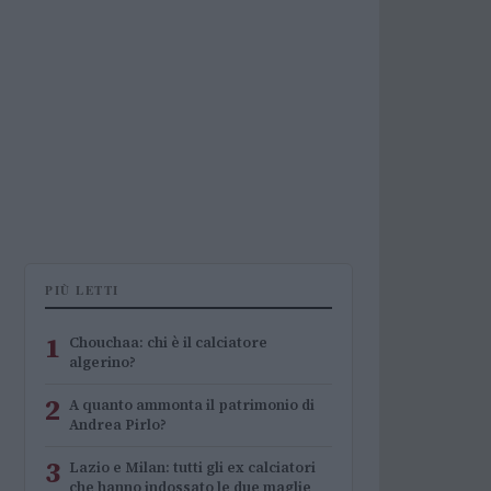
PIÙ LETTI
1
Chouchaa: chi è il calciatore
algerino?
2
A quanto ammonta il patrimonio di
Andrea Pirlo?
3
Lazio e Milan: tutti gli ex calciatori
che hanno indossato le due maglie