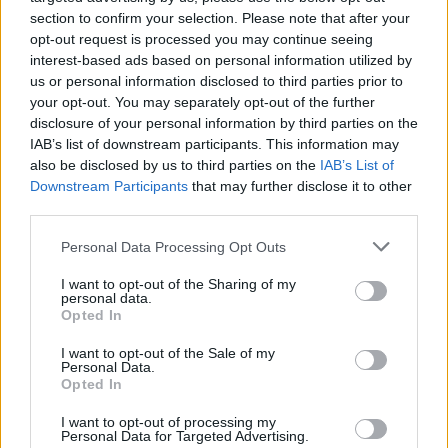
section to confirm your selection. Please note that after your
rinsaldare relazioni di vicinato e per
opt-out request is processed you may continue seeing
promuovere una visione cittadina di convivenza.
interest-based ads based on personal information utilized by
us or personal information disclosed to third parties prior to
La serata del 9 luglio segnerà quindi non solo un
your opt-out. You may separately opt-out of the further
disclosure of your personal information by third parties on the
appuntamento calcistico a livello internazionale,
IAB’s list of downstream participants. This information may
ma anche un banco di prova per la capacità delle
also be disclosed by us to third parties on the
IAB’s List of
istituzioni locali e delle organizzazioni civiche di
Downstream Participants
that may further disclose it to other
third parties.
gestire manifestazioni pubbliche articolate,
conciliando espressione collettiva del tifo e
Please note that this website/app uses one or more Google
Personal Data Processing Opt Outs
services and may gather and store information including but
esigenze di ordine pubblico.
not limited to your visit or usage behaviour. You may click to
I want to opt-out of the Sharing of my
personal data.
grant or deny consent to Google and its third-party tags to
Opted In
use your data for below specified purposes in below Google
consent section.
AUTORE
I want to opt-out of the Sale of my
Personal Data.
Andrea Conforti
Opted In
Andrea Conforti, 46enne torinese dal look
I want to opt-out of processing my
casual e naturale, è un analista tattico che
Personal Data for Targeted Advertising.
trasforma dati e clip in racconti social. Ricorda