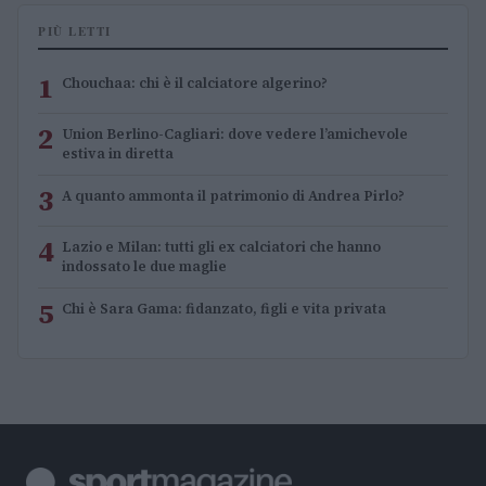
PIÙ LETTI
1
Chouchaa: chi è il calciatore algerino?
2
Union Berlino-Cagliari: dove vedere l’amichevole
estiva in diretta
3
A quanto ammonta il patrimonio di Andrea Pirlo?
4
Lazio e Milan: tutti gli ex calciatori che hanno
indossato le due maglie
5
Chi è Sara Gama: fidanzato, figli e vita privata