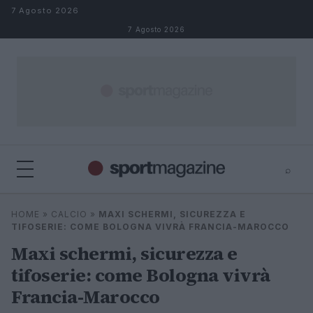
Salta al contenuto
7 Agosto 2026
7 Agosto 2026
⌕
⌕
×
HOME
»
CALCIO
»
MAXI SCHERMI, SICUREZZA E
Cerca
TIFOSERIE: COME BOLOGNA VIVRÀ FRANCIA-MAROCCO
Maxi schermi, sicurezza e
tifoserie: come Bologna vivrà
Francia-Marocco