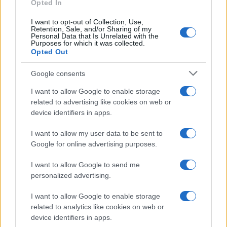
Opted In
quando annotò la rimonta al box stampa dello
Stadio Olimpico Grande Torino: da
I want to opt-out of Collection, Use,
Retention, Sale, and/or Sharing of my
quell'appunto nacque la sua linea editoriale,
Personal Data that Is Unrelated with the
che propugna spiegazioni visive per il tifoso
Purposes for which it was collected.
critico. Dettaglio unico: una stagione
Opted Out
allenatore under15 al Chieri e ciclista urbano.
Google consents
I want to allow Google to enable storage
related to advertising like cookies on web or
device identifiers in apps.
I want to allow my user data to be sent to
Google for online advertising purposes.
I want to allow Google to send me
personalized advertising.
I want to allow Google to enable storage
related to analytics like cookies on web or
device identifiers in apps.