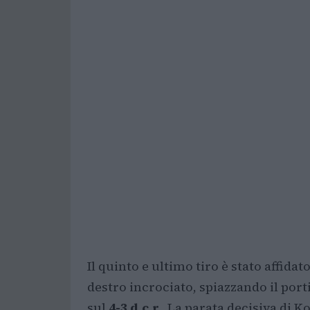
Il quinto e ultimo tiro è stato affidat
destro incrociato, spiazzando il porti
sul
4-3 d.c.r.
. La parata decisiva di K