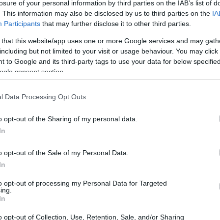
losure of your personal information by third parties on the IAB’s list of
isultato sul tabellone è stato uno
0-0
che
. This information may also be disclosed by us to third parties on the
IA
rollato, caratterizzata da prudenza tattica,
Participants
that may further disclose it to other third parties.
upplementare in cui i sudamericani sono
 that this website/app uses one or more Google services and may gath
including but not limited to your visit or usage behaviour. You may click 
iri dal dischetto decidessero l’incontro.
 to Google and its third-party tags to use your data for below specifi
ogle consent section.
l Data Processing Opt Outs
o opt-out of the Sharing of my personal data.
In
o opt-out of the Sale of my Personal Data.
In
to opt-out of processing my Personal Data for Targeted
ing.
In
o opt-out of Collection, Use, Retention, Sale, and/or Sharing