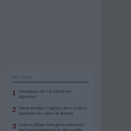
PIÙ LETTI
1
Chouchaa: chi è il calciatore
algerino?
2
Union Berlino-Cagliari: dove vedere
l’amichevole estiva in diretta
3
Lazio e Milan: tutti gli ex calciatori
che hanno indossato le due maglie