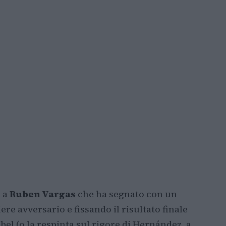
o a
Ruben Vargas
che ha segnato con un
ere avversario e fissando il risultato finale
obel (o la respinta sul rigore di Hernández, a