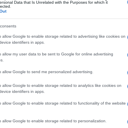
ersonal Data that Is Unrelated with the Purposes for which it
lected.
Out
rtita al BC Place
consents
o allow Google to enable storage related to advertising like cookies on
e squadre hanno mostrato atteggiamenti cauti:
evice identifiers in apps.
e degna di nota al 21′, mentre la Svizzera ha
o allow my user data to be sent to Google for online advertising
 al 30′ e al 32′. Il match è rimasto
s.
sa, con entrambe le formazioni più attente a
to allow Google to send me personalized advertising.
ffensivo. La fase di studio si è protratta anche
uando la partita ha vissuto gli spunti più
o allow Google to enable storage related to analytics like cookies on
evice identifiers in apps.
o allow Google to enable storage related to functionality of the website
ha alzato il volume offensivo: al 99′ Luis
di testa sugli sviluppi di un corner, mentre
o allow Google to enable storage related to personalization.
o davanti a Yann Sommer/Kobel (a seconda