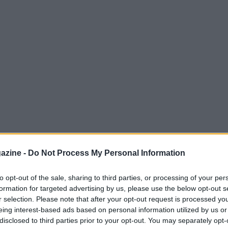
azine -
Do Not Process My Personal Information
to opt-out of the sale, sharing to third parties, or processing of your per
formation for targeted advertising by us, please use the below opt-out s
r selection. Please note that after your opt-out request is processed y
a che valeva un posto ai quarti del Mondiale,
eing interest-based ads based on personal information utilized by us or
disclosed to third parties prior to your opt-out. You may separately opt-
e in una gara che è rimasta in equilibrio per