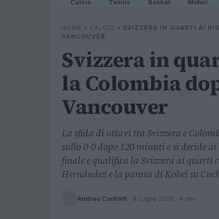
Calcio
Tennis
Basket
Motori
HOME
»
CALCIO
»
SVIZZERA IN QUARTI AI R
VANCOUVER
Svizzera in quar
la Colombia dop
Vancouver
La sfida di ottavi tra Svizzera e Colom
sullo 0-0 dopo 120 minuti e si decide ai
finale e qualifica la Svizzera ai quarti 
Hernández e la parata di Kobel su Cu
Andrea Conforti
·
9 Luglio 2026
· 4 min