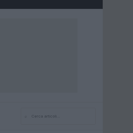
⌕
Cerca