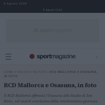
Salta al contenuto
8 Agosto 2026
8 Agosto 2026
⌕
⌕
×
HOME
»
CALCIO
»
NOTIZIE
»
RCD MALLORCA E OSASUNA,
Cerca
IN FOTO
RCD Mallorca e Osasuna, in foto
Il RCD Mallorca affronta l’Osasuna allo Stadio di Son
Moix, nel match conclusivo della ventitreesima giornata