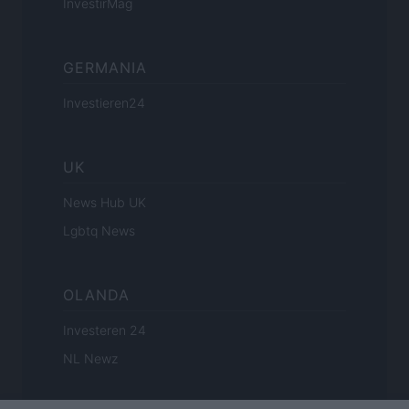
InvestirMag
GERMANIA
Investieren24
UK
News Hub UK
Lgbtq News
OLANDA
Investeren 24
NL Newz