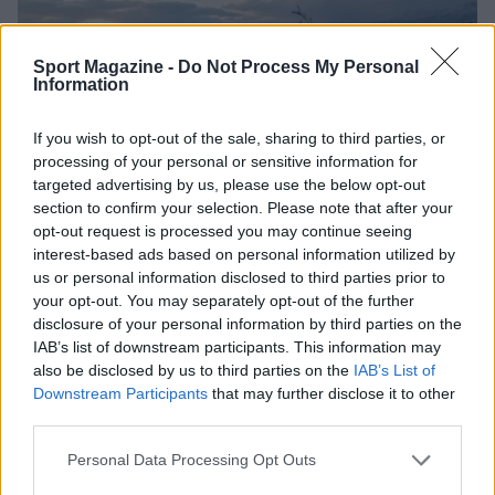
Sport Magazine -
Do Not Process My Personal
Information
If you wish to opt-out of the sale, sharing to third parties, or
processing of your personal or sensitive information for
targeted advertising by us, please use the below opt-out
section to confirm your selection. Please note that after your
opt-out request is processed you may continue seeing
Nuova Zelanda: ondata di freddo eccezionale porta
interest-based ads based on personal information utilized by
neve a bassa quota
us or personal information disclosed to third parties prior to
Francesca Lombardi · 4 Ago 2026
your opt-out. You may separately opt-out of the further
disclosure of your personal information by third parties on the
IAB’s list of downstream participants. This information may
also be disclosed by us to third parties on the
IAB’s List of
PIÙ LETTI
Downstream Participants
that may further disclose it to other
third parties.
1
XPENG Partner del Teatro del Silenzio 2026: Veicoli
Elettrici e Musica in Sinfonia
Please note that this website/app uses one or more Google
Personal Data Processing Opt Outs
services and may gather and store information including but
2
Rilancio degli impianti sciistici in Val Vigezzo, Val