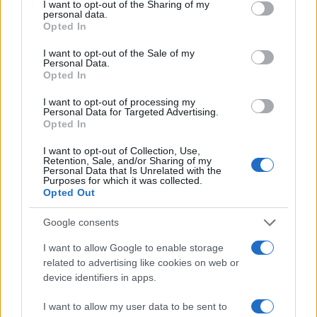
not limited to your visit or usage behaviour. You may click to
I want to opt-out of the Sharing of my
Formazza e Valle Antrona
personal data.
grant or deny consent to Google and its third-party tags to
Opted In
3
use your data for below specified purposes in below Google
Scoperte carcasse di moto e motori in container
consent section.
destinati al Senegal
I want to opt-out of the Sale of my
Personal Data.
4
Opted In
Il Córdoba ha ottenuto il II Trofeo Puertas dopo aver
sconfitto il Rayo ai rigori.
I want to opt-out of processing my
Personal Data for Targeted Advertising.
5
Nuova Zelanda: ondata di freddo eccezionale porta
Opted In
neve a bassa quota
I want to opt-out of Collection, Use,
Retention, Sale, and/or Sharing of my
Personal Data that Is Unrelated with the
Purposes for which it was collected.
Opted Out
Google consents
I want to allow Google to enable storage
related to advertising like cookies on web or
Sportmagazine: notizie, approfondimenti e classifiche su
device identifiers in apps.
calcio, basket, tennis, ciclismo, motori, Formula 1,
MotoGP e Olimpiadi. Le ultime news dalle competizioni
I want to allow my user data to be sent to
nazionali e internazionali, gli highlight delle partite, le