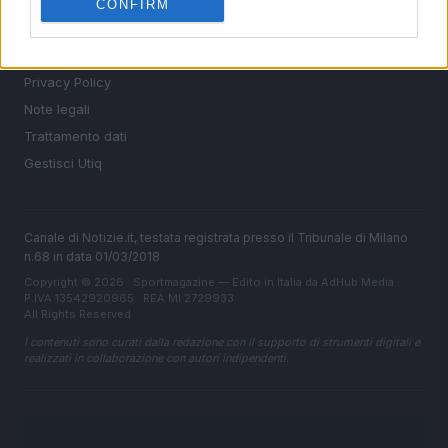
LEGALE
CONFIRM
Contattaci
Cookie Policy
Privacy Policy
Note legali
Trattamento dati
Gestisci Utiq
Canale di Notizie.it, testata registrata presso il Tribunale di Milano
n.68 in data 01/03/2018
Copyright © 2026 · Sportmagazine — Edito in Italia da
AdHub Media
·
P.IVA 13542920965 · REA MI 2729933
All Rights Reserved
I contenuti sono curati dalla redazione con il supporto di strumenti digitali e
realizzati in collaborazione con autori indipendenti.