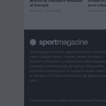
motori in container destinati
freddo ec
al Senegal
neve a ba
Ilaria Mauri · 4 Ago 2026
Francesca Lo
Sportmagazine: notizie, approfondimenti e classifi
calcio, basket, tennis, ciclismo, motori, Formula 1,
MotoGP e Olimpiadi. Le ultime news dalle competizi
nazionali e internazionali, gli highlight delle partite, 
interviste ai protagonisti e i risultati in tempo reale d
le discipline che fanno emozionare gli appassionati
sport.
Canale di Notizie.it, testata registrata presso il Tribun