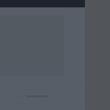
⌕
Cerca