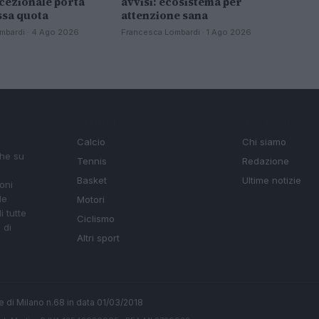
cezionale porta
avvisi: ecosistema per
ssa quota
attenzione sana
mbardi · 4 Ago 2026
Francesca Lombardi · 1 Ago 2026
SEZIONI
MAGAZINE
Calcio
Chi siamo
che su
Tennis
Redazione
Basket
Ultime notizie
oni
le
Motori
i tutte
Ciclismo
 di
Altri sport
ale di Milano n.68 in data 01/03/2018