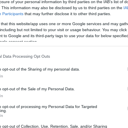
losure of your personal information by third parties on the IAB’s list of
ti per il Getafe. Questa affermazione
. This information may also be disclosed by us to third parties on the
IA
Participants
that may further disclose it to other third parties.
ovunque andrà, a meno che non riesca a
a dimenticare. Fino ad allora, il ‘papà’ di
 that this website/app uses one or more Google services and may gath
including but not limited to your visit or usage behaviour. You may click 
per varie situazioni. L’ultima iniziativa è
 to Google and its third-party tags to use your data for below specifi
 ha deciso di celebrare la festa del papà con
ogle consent section.
e Bordalás appare insieme alla scritta
l Data Processing Opt Outs
tenti della piattaforma.
o opt-out of the Sharing of my personal data.
In
o opt-out of the Sale of my Personal Data.
In
to opt-out of processing my Personal Data for Targeted
ing.
In
o opt-out of Collection, Use, Retention, Sale, and/or Sharing