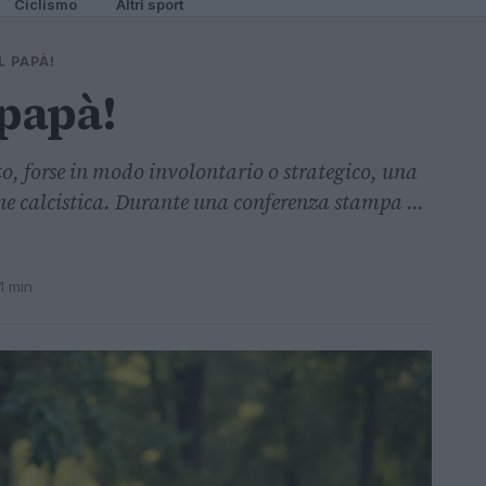
Ciclismo
Altri sport
L PAPÀ!
 papà!
to, forse in modo involontario o strategico, una
ione calcistica. Durante una conferenza stampa ...
1 min