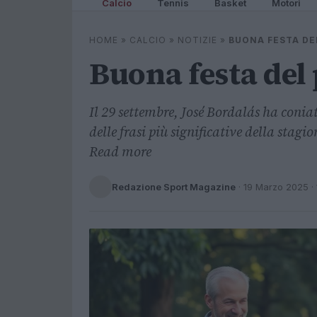
Calcio
Tennis
Basket
Motori
HOME
»
CALCIO
»
NOTIZIE
»
BUONA FESTA DE
Buona festa del
Il 29 settembre, José Bordalás ha conia
delle frasi più significative della stag
Read more
Redazione Sport Magazine
·
19 Marzo 2025
· 