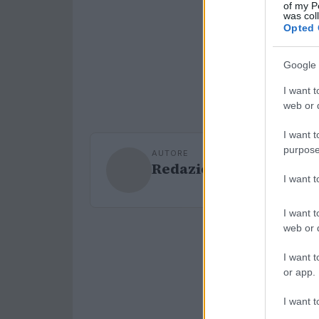
of my P
was col
Opted 
Google 
I want t
web or d
I want t
purpose
AUTORE
Redazione Sport Maga
I want 
I want t
web or d
I want t
or app.
I want t