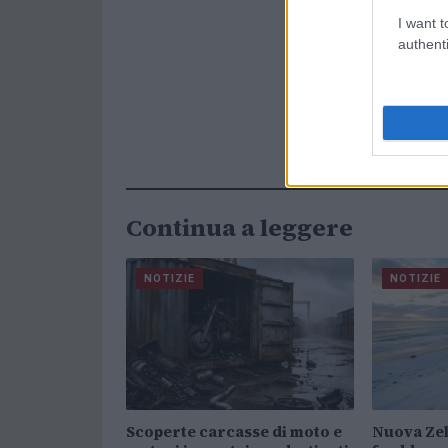
I want t
authenti
Continua a leggere
NOTIZIE
NOTIZIE
Scoperte carcasse di moto e
Nuova Zel