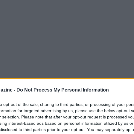
azine -
Do Not Process My Personal Information
to opt-out of the sale, sharing to third parties, or processing of your per
iato, forse in modo involontario o strategico,
formation for targeted advertising by us, please use the below opt-out s
la stagione calcistica. Durante una conferenza
r selection. Please note that after your opt-out request is processed y
ato “questo è calcio, papà” in risposta alle
eing interest-based ads based on personal information utilized by us or
disclosed to third parties prior to your opt-out. You may separately opt-
esso controverso, suscita tra i detrattori, ma