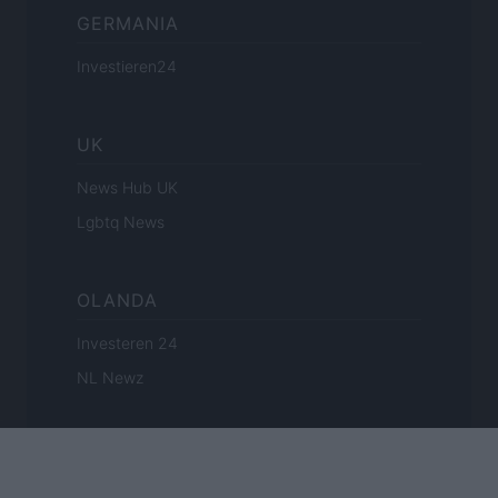
GERMANIA
Investieren24
UK
News Hub UK
Lgbtq News
OLANDA
Investeren 24
NL Newz