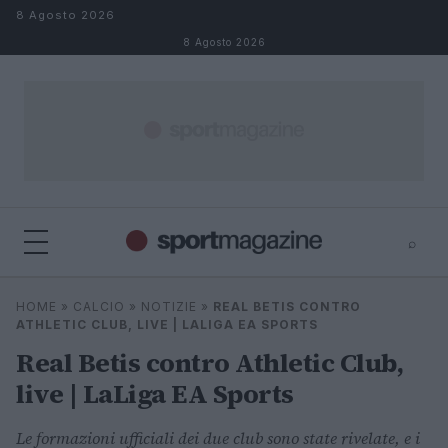
Salta al contenuto
8 Agosto 2026
8 Agosto 2026
⌕
⌕
×
HOME
»
CALCIO
»
NOTIZIE
»
REAL BETIS CONTRO
Cerca
ATHLETIC CLUB, LIVE | LALIGA EA SPORTS
Real Betis contro Athletic Club,
live | LaLiga EA Sports
Le formazioni ufficiali dei due club sono state rivelate, e i