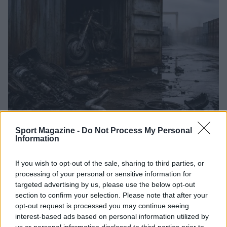
Scoperte carcasse di moto e motori in container
Sport Magazine -
Do Not Process My Personal
destinati al Senegal
Information
Ilaria Mauri · 4 Ago 2026
If you wish to opt-out of the sale, sharing to third parties, or
NOTIZIE
processing of your personal or sensitive information for
targeted advertising by us, please use the below opt-out
section to confirm your selection. Please note that after your
opt-out request is processed you may continue seeing
interest-based ads based on personal information utilized by