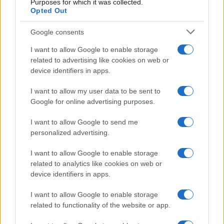
3
Purposes for which it was collected.
destinati al Senegal
Opted Out
4
Il Córdoba ha ottenuto il II Trofeo Puertas dopo aver
Google consents
sconfitto il Rayo ai rigori.
I want to allow Google to enable storage
5
Nuova Zelanda: ondata di freddo eccezionale porta
related to advertising like cookies on web or
neve a bassa quota
device identifiers in apps.
I want to allow my user data to be sent to
Google for online advertising purposes.
I want to allow Google to send me
personalized advertising.
I want to allow Google to enable storage
Sportmagazine: notizie, approfondimenti e classifiche su
related to analytics like cookies on web or
calcio, basket, tennis, ciclismo, motori, Formula 1,
device identifiers in apps.
MotoGP e Olimpiadi. Le ultime news dalle competizioni
nazionali e internazionali, gli highlight delle partite, le
I want to allow Google to enable storage
interviste ai protagonisti e i risultati in tempo reale di tutte
related to functionality of the website or app.
le discipline che fanno emozionare gli appassionati di
sport.