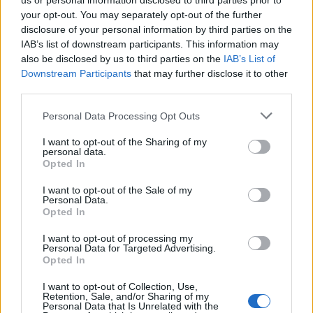
us or personal information disclosed to third parties prior to
your opt-out. You may separately opt-out of the further
disclosure of your personal information by third parties on the
IAB’s list of downstream participants. This information may
also be disclosed by us to third parties on the
IAB’s List of
Downstream Participants
that may further disclose it to other
third parties.
Nuova Zelanda: ondata di freddo eccezionale porta
Please note that this website/app uses one or more Google
Personal Data Processing Opt Outs
neve a bassa quota
services and may gather and store information including but
not limited to your visit or usage behaviour. You may click to
I want to opt-out of the Sharing of my
Francesca Lombardi · 4 Ago 2026
personal data.
grant or deny consent to Google and its third-party tags to
Opted In
use your data for below specified purposes in below Google
consent section.
I want to opt-out of the Sale of my
PIÙ LETTI
Personal Data.
Opted In
1
XPENG Partner del Teatro del Silenzio 2026: Veicoli
I want to opt-out of processing my
Elettrici e Musica in Sinfonia
Personal Data for Targeted Advertising.
Opted In
2
Rilancio degli impianti sciistici in Val Vigezzo, Val
Formazza e Valle Antrona
I want to opt-out of Collection, Use,
Retention, Sale, and/or Sharing of my
Personal Data that Is Unrelated with the
Scoperte carcasse di moto e motori in container