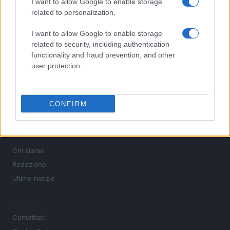
I want to allow Google to enable storage
related to personalization.
SEZIONI
I want to allow Google to enable storage
Calcio
related to security, including authentication
functionality and fraud prevention, and other
Tennis
user protection.
Basket
Motori
Ciclismo
CONFIRM
Altri sport
MAGAZINE
Chi siamo
Redazione
Ultime notizie
LEGALE
Contattaci