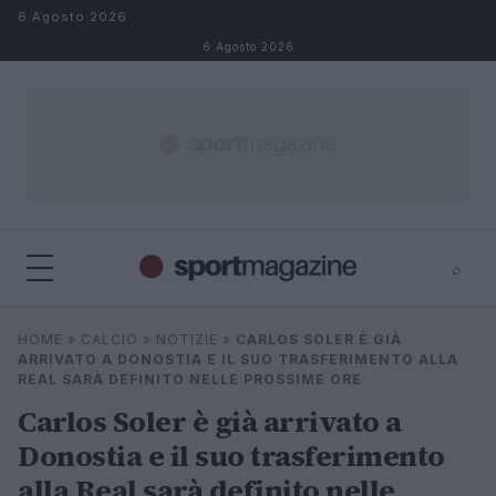
Salta al contenuto
6 Agosto 2026
6 Agosto 2026
⌕
⌕
×
HOME
»
CALCIO
»
NOTIZIE
»
CARLOS SOLER È GIÀ
Cerca
ARRIVATO A DONOSTIA E IL SUO TRASFERIMENTO ALLA
REAL SARÀ DEFINITO NELLE PROSSIME ORE
Carlos Soler è già arrivato a
Donostia e il suo trasferimento
alla Real sarà definito nelle