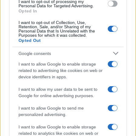
I want to opt-out of processing my
Personal Data for Targeted Advertising.
Nuova Zelanda: ondata di freddo eccezionale porta
Opted In
neve a bassa quota
Francesca Lombardi · 4 Ago 2026
I want to opt-out of Collection, Use,
Retention, Sale, and/or Sharing of my
Personal Data that Is Unrelated with the
Purposes for which it was collected.
NOTIZIE
Opted Out
Google consents
I want to allow Google to enable storage
related to advertising like cookies on web or
device identifiers in apps.
I want to allow my user data to be sent to
Google for online advertising purposes.
I want to allow Google to send me
personalized advertising.
Impostazioni telefono e avvisi: ecosistema per
attenzione sana
I want to allow Google to enable storage
Francesca Lombardi · 1 Ago 2026
related to analytics like cookies on web or