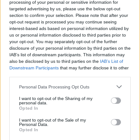
processing of your personal or sensitive information for
targeted advertising by us, please use the below opt-out
section to confirm your selection. Please note that after your
opt-out request is processed you may continue seeing
interest-based ads based on personal information utilized by
Scoperte carcasse di moto e motori in container
us or personal information disclosed to third parties prior to
destinati al Senegal
your opt-out. You may separately opt-out of the further
disclosure of your personal information by third parties on the
Ilaria Mauri · 4 Ago 2026
IAB’s list of downstream participants. This information may
also be disclosed by us to third parties on the
IAB’s List of
NOTIZIE
Downstream Participants
that may further disclose it to other
third parties.
Please note that this website/app uses one or more Google
Personal Data Processing Opt Outs
services and may gather and store information including but
not limited to your visit or usage behaviour. You may click to
I want to opt-out of the Sharing of my
personal data.
grant or deny consent to Google and its third-party tags to
Opted In
use your data for below specified purposes in below Google
consent section.
I want to opt-out of the Sale of my
Personal Data.
Opted In