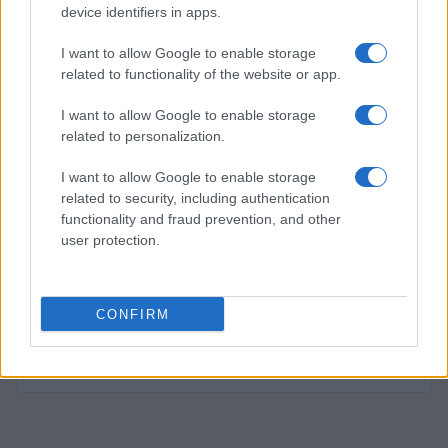
device identifiers in apps.
I want to allow Google to enable storage
PIÙ LETTI
related to functionality of the website or app.
1
I want to allow Google to enable storage
XPENG Partner del Teatro del Silenzio 2026: Veicoli
Elettrici e Musica in Sinfonia
related to personalization.
2
Scoperte carcasse di moto e motori in container
I want to allow Google to enable storage
destinati al Senegal
related to security, including authentication
functionality and fraud prevention, and other
3
Muniain brilla in maglia blu e granata.
user protection.
4
Il Córdoba ha ottenuto il II Trofeo Puertas dopo aver
sconfitto il Rayo ai rigori.
CONFIRM
5
Palinsesti Sky 2026-2027: calendario completo tra
calcio, tennis e motori