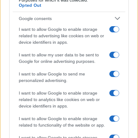
Purposes for which it was collected.
Opted Out
Google consents
I want to allow Google to enable storage
related to advertising like cookies on web or
device identifiers in apps.
Nuova Zelanda: ondata di freddo eccezionale porta
neve a bassa quota
I want to allow my user data to be sent to
Francesca Lombardi · 4 Ago 2026
Google for online advertising purposes.
I want to allow Google to send me
personalized advertising.
PIÙ LETTI
I want to allow Google to enable storage
1
related to analytics like cookies on web or
XPENG Partner del Teatro del Silenzio 2026: Veicoli
Elettrici e Musica in Sinfonia
device identifiers in apps.
2
Rilancio degli impianti sciistici in Val Vigezzo, Val
I want to allow Google to enable storage
Formazza e Valle Antrona
related to functionality of the website or app.
3
Scoperte carcasse di moto e motori in container
I want to allow Google to enable storage