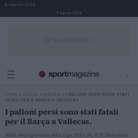
Salta al contenuto
8 Agosto 2026
8 Agosto 2026
⌕
⌕
×
HOME
»
CALCIO
»
NOTIZIE
»
I PALLONI PERSI SONO STATI
Cerca
FATALI PER IL BARÇA A VALLECAS
I palloni persi sono stati fatali
per il Barça a Vallecas.
Nella terza giornata della Liga 2025-26, il FC Barcelona