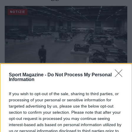
NOTIZIE
Sport Magazine -
Do Not Process My Personal
Information
Governo italiano insiste su neutralità tecnologica per
If you wish to opt-out of the sale, sharing to third parties, or
auto elettriche e ibride
processing of your personal or sensitive information for
targeted advertising by us, please use the below opt-out
Francesca Lombardi · 7 Ago 2026
section to confirm your selection. Please note that after your
opt-out request is processed you may continue seeing
NOTIZIE
interest-based ads based on personal information utilized by
us or personal information disclosed to third parties prior to