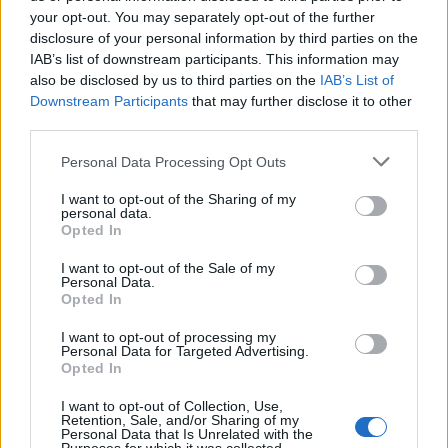
your opt-out. You may separately opt-out of the further
disclosure of your personal information by third parties on the
IAB’s list of downstream participants. This information may
also be disclosed by us to third parties on the
IAB’s List of
Downstream Participants
that may further disclose it to other
third parties.
Please note that this website/app uses one or more Google
Personal Data Processing Opt Outs
services and may gather and store information including but
not limited to your visit or usage behaviour. You may click to
I want to opt-out of the Sharing of my
personal data.
grant or deny consent to Google and its third-party tags to
Opted In
Scoperte carcasse di moto e motori in container
use your data for below specified purposes in below Google
destinati al Senegal
consent section.
I want to opt-out of the Sale of my
Ilaria Mauri · 4 Ago 2026
Personal Data.
Opted In
NOTIZIE
I want to opt-out of processing my
Personal Data for Targeted Advertising.
Opted In
I want to opt-out of Collection, Use,
Retention, Sale, and/or Sharing of my
Personal Data that Is Unrelated with the