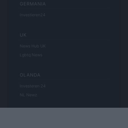
GERMANIA
Investieren24
UK
News Hub UK
Lgbtq News
OLANDA
Investeren 24
NL Newz