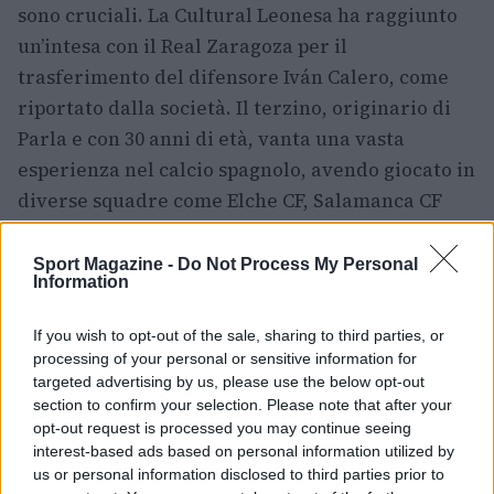
sono cruciali. La Cultural Leonesa ha raggiunto
un’intesa con il Real Zaragoza per il
trasferimento del difensore Iván Calero, come
riportato dalla società. Il terzino, originario di
Parla e con 30 anni di età, vanta una vasta
esperienza nel calcio spagnolo, avendo giocato in
diverse squadre come Elche CF, Salamanca CF
UDS, CD Numancia, Málaga CF e FC Cartagena. La
Real Sociedad e il Girona hanno finalmente
Sport Magazine -
Do Not Process My Personal
Information
concluso l’accordo per il passaggio di Yangel
Herrera. Il centrocampista venezuelano
If you wish to opt-out of the sale, sharing to third parties, or
diventerà ufficialmente un giocatore della
processing of your personal or sensitive information for
targeted advertising by us, please use the below opt-out
squadra txuri urdin dopo aver stabilito i termini
section to confirm your selection. Please note that after your
economici dell’affare.
opt-out request is processed you may continue seeing
interest-based ads based on personal information utilized by
Secondo quanto riportato dal giornalista Nil Solà
us or personal information disclosed to third parties prior to