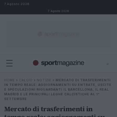
Salta al contenuto
7 Agosto 2026
7 Agosto 2026
⌕
⌕
×
HOME
»
CALCIO
»
NOTIZIE
»
MERCATO DI TRASFERIMENTI
Cerca
IN TEMPO REALE: AGGIORNAMENTI SU ENTRATE, USCITE
E SPECULAZIONI RIGUARDANTI IL BARCELLONA, IL REAL
MADRID E LE PRINCIPALI LEGHE CALCISTICHE AL 1°
SETTEMBRE
Mercato di trasferimenti in