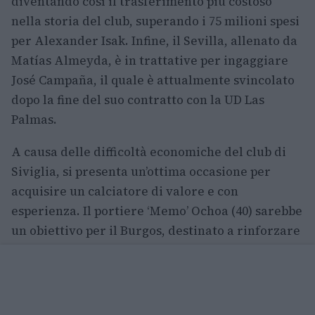
diventando così il trasferimento più costoso
nella storia del club, superando i 75 milioni spesi
per Alexander Isak. Infine, il Sevilla, allenato da
Matías Almeyda, è in trattative per ingaggiare
José Campaña, il quale è attualmente svincolato
dopo la fine del suo contratto con la UD Las
Palmas.
A causa delle difficoltà economiche del club di
Siviglia, si presenta un’ottima occasione per
acquisire un calciatore di valore e con
esperienza. Il portiere ‘Memo’ Ochoa (40) sarebbe
un obiettivo per il Burgos, destinato a rinforzare
la sua difesa. Secondo quanto riportato da
Alejandro Grandinetti, amministratore delegato
della squadra spagnola, il portiere messicano
sarebbe uno dei nomi più in voga, poiché