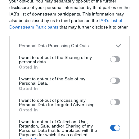
e confermato da questo quotidiano, Yangel
your opt-out. You may separately opt-out of the further
disclosure of your personal information by third parties on the
Herrera è in viaggio verso Donostia per
IAB’s list of downstream participants. This information may
effettuare le visite mediche e firmare il
also be disclosed by us to third parties on the
IAB’s List of
contratto. Nel frattempo, il giovane
Downstream Participants
that may further disclose it to other
third parties.
centrocampista offensivo dell’AS Monaco, Eliesse
Ben Seghir, di 21 anni, è attualmente in
Please note that this website/app uses one or more Google
Personal Data Processing Opt Outs
services and may gather and store information including but
Germania per sottoporsi a un controllo medico
not limited to your visit or usage behaviour. You may click to
I want to opt-out of the Sharing of my
con il Bayer Leverkusen. Il calciatore
personal data.
grant or deny consent to Google and its third-party tags to
Opted In
marocchino è destinato a un trasferimento del
use your data for below specified purposes in below Google
consent section.
valore di 35 milioni di euro.
I want to opt-out of the Sale of my
Personal Data.
Opted In
La Real Sociedad ha trovato un accordo con il
I want to opt-out of processing my
Real Oviedo per il prestito del difensore sinistro
Personal Data for Targeted Advertising.
Opted In
Javi López (23 anni) fino alla conclusione della
stagione. Il club basco ha comunicato che il
I want to opt-out of Collection, Use,
Retention, Sale, and/or Sharing of my
giocatore canario, non inclusa nei piani
Personal Data that Is Unrelated with the
Purposes for which it was collected.
dell’allenatore Sergio Francisco, giocherà per la