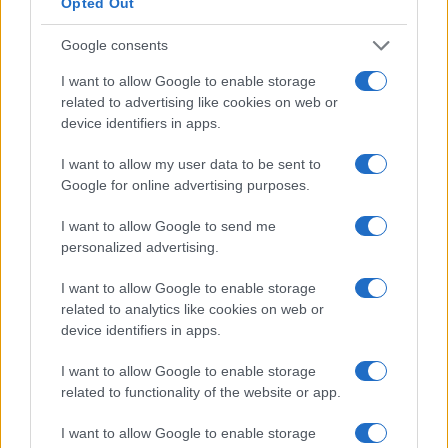
Opted Out
squadra asturiana fino al termine della stagione
Google consents
2025-26.
I want to allow Google to enable storage
Alejandro Jiménez, esterno del Milan, sta
related to advertising like cookies on web or
completando il suo trasferimento al
device identifiers in apps.
Bournemouth, allenato dal connazionale Andoni
I want to allow my user data to be sent to
Iraola. Il giocatore di Leganés, che è cresciuto
Google for online advertising purposes.
nel settore giovanile del Real Madrid, ha ancora
I want to allow Google to send me
una clausola di riacquisto da parte del club
personalized advertising.
madrileno e partirà per l’Inghilterra questa
I want to allow Google to enable storage
domenica.
related to analytics like cookies on web or
device identifiers in apps.
Il Crystal Palace ha rifiutato un’offerta di 40
milioni di euro da parte del Liverpool per il
I want to allow Google to enable storage
difensore Marc Guéhi, secondo quanto riportato
related to functionality of the website or app.
da ‘The Guardian’. Il club londinese chiede
I want to allow Google to enable storage