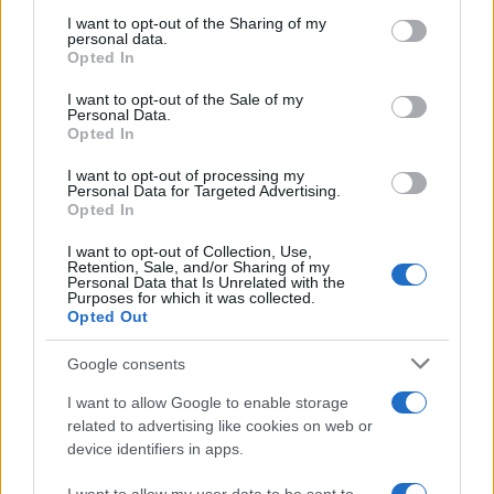
services and may gather and store information including but
2
not limited to your visit or usage behaviour. You may click to
I want to opt-out of the Sharing of my
Rilancio degli impianti sciistici in Val Vigezzo, Val
personal data.
grant or deny consent to Google and its third-party tags to
Formazza e Valle Antrona
Opted In
use your data for below specified purposes in below Google
3
Scoperte carcasse di moto e motori in container
consent section.
I want to opt-out of the Sale of my
destinati al Senegal
Personal Data.
Opted In
4
Il Córdoba ha ottenuto il II Trofeo Puertas dopo aver
sconfitto il Rayo ai rigori.
I want to opt-out of processing my
Personal Data for Targeted Advertising.
Opted In
5
Nuova Zelanda: ondata di freddo eccezionale porta
neve a bassa quota
I want to opt-out of Collection, Use,
Retention, Sale, and/or Sharing of my
Personal Data that Is Unrelated with the
Purposes for which it was collected.
Opted Out
Google consents
I want to allow Google to enable storage
related to advertising like cookies on web or
Sportmagazine: notizie, approfondimenti e classifiche su
device identifiers in apps.
calcio, basket, tennis, ciclismo, motori, Formula 1,
MotoGP e Olimpiadi. Le ultime news dalle competizioni