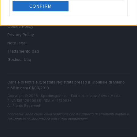
CONFIRM
LEGALE
Contattaci
Cookie Policy
Privacy Policy
Note legali
Trattamento dati
Gestisci Utiq
Canale di Notizie.it, testata registrata presso il Tribunale di Milano
n.68 in data 01/03/2018
Copyright © 2026 · Sportmagazine — Edito in Italia da
AdHub Media
·
P.IVA 13542920965 · REA MI 2729933
All Rights Reserved
I contenuti sono curati dalla redazione con il supporto di strumenti digitali e
realizzati in collaborazione con autori indipendenti.