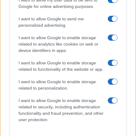
I want to allow my user data to be sent to
nazionali e internazionali, gli highlight delle partite, le
Google for online advertising purposes.
interviste ai protagonisti e i risultati in tempo reale di tutte
le discipline che fanno emozionare gli appassionati di
I want to allow Google to send me
sport.
personalized advertising.
I want to allow Google to enable storage
SEZIONI
related to analytics like cookies on web or
device identifiers in apps.
Calcio
Tennis
I want to allow Google to enable storage
Basket
related to functionality of the website or app.
Motori
I want to allow Google to enable storage
Ciclismo
related to personalization.
Altri sport
I want to allow Google to enable storage
MAGAZINE
related to security, including authentication
functionality and fraud prevention, and other
Chi siamo
user protection.
Redazione
Ultime notizie