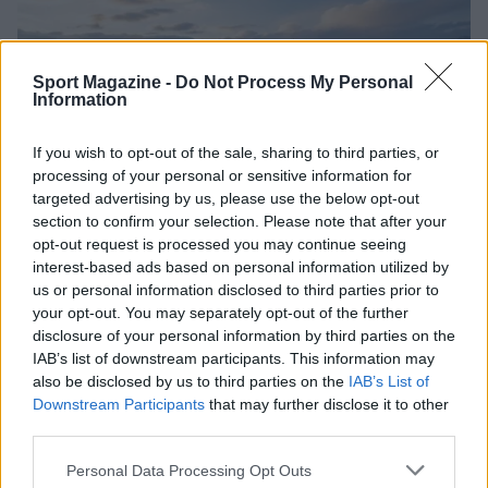
Sport Magazine -
Do Not Process My Personal
Information
If you wish to opt-out of the sale, sharing to third parties, or
processing of your personal or sensitive information for
targeted advertising by us, please use the below opt-out
section to confirm your selection. Please note that after your
opt-out request is processed you may continue seeing
Nuova Zelanda: ondata di freddo eccezionale porta
interest-based ads based on personal information utilized by
neve a bassa quota
us or personal information disclosed to third parties prior to
your opt-out. You may separately opt-out of the further
Francesca Lombardi · 4 Ago 2026
disclosure of your personal information by third parties on the
IAB’s list of downstream participants. This information may
also be disclosed by us to third parties on the
IAB’s List of
PIÙ LETTI
Downstream Participants
that may further disclose it to other
third parties.
1
XPENG Partner del Teatro del Silenzio 2026: Veicoli
Please note that this website/app uses one or more Google
Personal Data Processing Opt Outs
Elettrici e Musica in Sinfonia