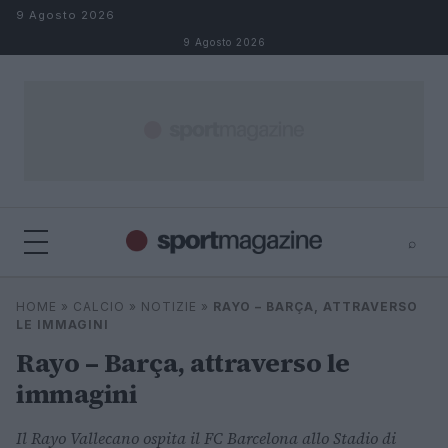
Salta al contenuto
9 Agosto 2026
9 Agosto 2026
⌕
⌕
×
HOME
»
CALCIO
»
NOTIZIE
»
RAYO – BARÇA, ATTRAVERSO
Cerca
LE IMMAGINI
Rayo – Barça, attraverso le
immagini
Il Rayo Vallecano ospita il FC Barcelona allo Stadio di