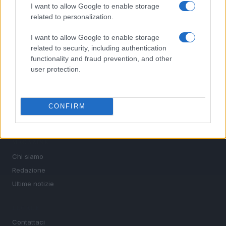
I want to allow Google to enable storage
sport.
related to personalization.
SEZIONI
I want to allow Google to enable storage
related to security, including authentication
Calcio
functionality and fraud prevention, and other
Tennis
user protection.
Basket
Motori
Ciclismo
CONFIRM
Altri sport
MAGAZINE
Chi siamo
Redazione
Ultime notizie
LEGALE
Contattaci