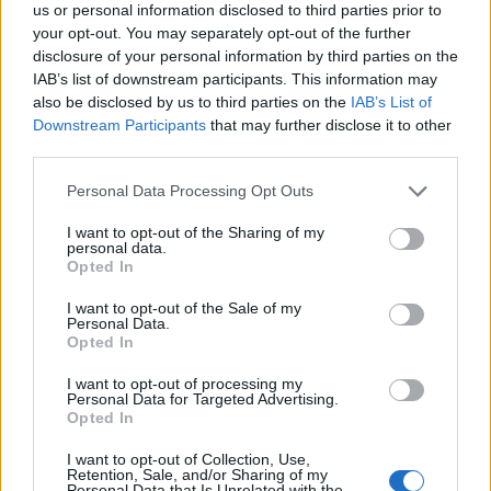
us or personal information disclosed to third parties prior to
your opt-out. You may separately opt-out of the further
disclosure of your personal information by third parties on the
IAB’s list of downstream participants. This information may
also be disclosed by us to third parties on the
IAB’s List of
Downstream Participants
that may further disclose it to other
third parties.
Please note that this website/app uses one or more Google
Personal Data Processing Opt Outs
Impostazioni telefono e avvisi: ecosistema per
services and may gather and store information including but
attenzione sana
not limited to your visit or usage behaviour. You may click to
I want to opt-out of the Sharing of my
personal data.
Francesca Lombardi · 1 Ago 2026
grant or deny consent to Google and its third-party tags to
Opted In
use your data for below specified purposes in below Google
consent section.
I want to opt-out of the Sale of my
Personal Data.
Opted In
PIÙ LETTI
I want to opt-out of processing my
1
XPENG Partner del Teatro del Silenzio 2026: Veicoli
Personal Data for Targeted Advertising.
Elettrici e Musica in Sinfonia
Opted In
2
Rilancio degli impianti sciistici in Val Vigezzo, Val
I want to opt-out of Collection, Use,
Retention, Sale, and/or Sharing of my
Formazza e Valle Antrona
Personal Data that Is Unrelated with the