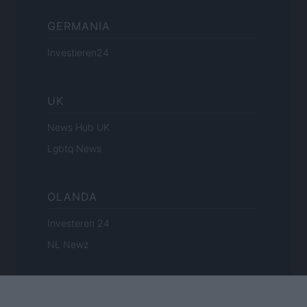
GERMANIA
Investieren24
UK
News Hub UK
Lgbtq News
OLANDA
Investeren 24
NL Newz