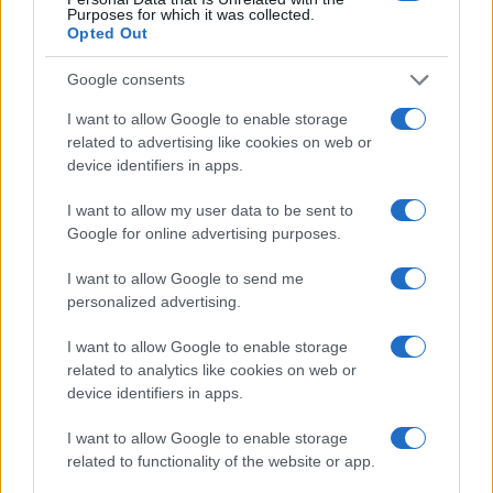
Purposes for which it was collected.
3
Scoperte carcasse di moto e motori in container
Opted Out
destinati al Senegal
Google consents
4
Muniain brilla in maglia blu e granata.
I want to allow Google to enable storage
5
related to advertising like cookies on web or
Nuova Zelanda: ondata di freddo eccezionale porta
neve a bassa quota
device identifiers in apps.
I want to allow my user data to be sent to
Google for online advertising purposes.
I want to allow Google to send me
personalized advertising.
I want to allow Google to enable storage
related to analytics like cookies on web or
Sportmagazine: notizie, approfondimenti e classifiche su
device identifiers in apps.
calcio, basket, tennis, ciclismo, motori, Formula 1,
MotoGP e Olimpiadi. Le ultime news dalle competizioni
I want to allow Google to enable storage
nazionali e internazionali, gli highlight delle partite, le
related to functionality of the website or app.
interviste ai protagonisti e i risultati in tempo reale di tutte
le discipline che fanno emozionare gli appassionati di