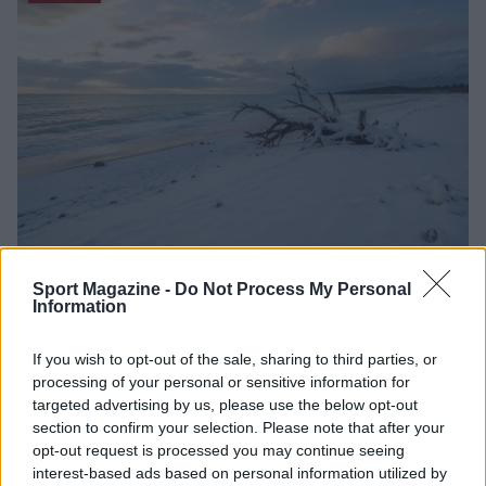
Sport Magazine -
Do Not Process My Personal
Nuova Zelanda: ondata di freddo eccezionale porta
Information
neve a bassa quota
Francesca Lombardi · 4 Ago 2026
If you wish to opt-out of the sale, sharing to third parties, or
processing of your personal or sensitive information for
NOTIZIE
targeted advertising by us, please use the below opt-out
section to confirm your selection. Please note that after your
opt-out request is processed you may continue seeing
interest-based ads based on personal information utilized by