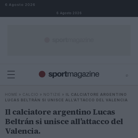
Salta al contenuto
6 Agosto 2026
6 Agosto 2026
⌕
⌕
×
HOME
»
CALCIO
»
NOTIZIE
»
IL CALCIATORE ARGENTINO
Cerca
LUCAS BELTRÁN SI UNISCE ALL’ATTACCO DEL VALENCIA
Il calciatore argentino Lucas
Beltrán si unisce all’attacco del
Valencia.