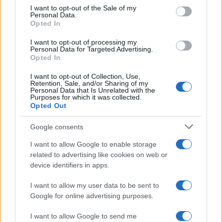
consent section.
I want to opt-out of the Sale of my
Personal Data.
Opted In
I want to opt-out of processing my
Nuova Zelanda: ondata di freddo eccezionale porta
Personal Data for Targeted Advertising.
neve a bassa quota
Opted In
Francesca Lombardi · 4 Ago 2026
I want to opt-out of Collection, Use,
Retention, Sale, and/or Sharing of my
Personal Data that Is Unrelated with the
Purposes for which it was collected.
Opted Out
PIÙ LETTI
Google consents
1
XPENG Partner del Teatro del Silenzio 2026: Veicoli
Elettrici e Musica in Sinfonia
I want to allow Google to enable storage
related to advertising like cookies on web or
2
Rilancio degli impianti sciistici in Val Vigezzo, Val
device identifiers in apps.
Formazza e Valle Antrona
I want to allow my user data to be sent to
3
Scoperte carcasse di moto e motori in container
Google for online advertising purposes.
destinati al Senegal
4
I want to allow Google to send me
Nuova Zelanda: ondata di freddo eccezionale porta