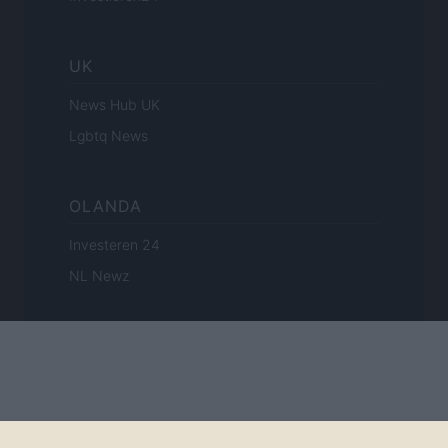
UK
News Hub UK
Lgbtq News
OLANDA
Investeren 24
NL Newz