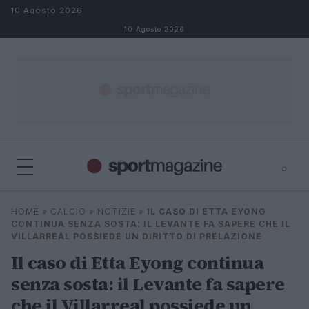
Salta al contenuto
10 Agosto 2026
10 Agosto 2026
⌕
⌕
×
HOME
»
CALCIO
»
NOTIZIE
»
IL CASO DI ETTA EYONG
Cerca
CONTINUA SENZA SOSTA: IL LEVANTE FA SAPERE CHE IL
VILLARREAL POSSIEDE UN DIRITTO DI PRELAZIONE
Il caso di Etta Eyong continua
senza sosta: il Levante fa sapere
che il Villarreal possiede un