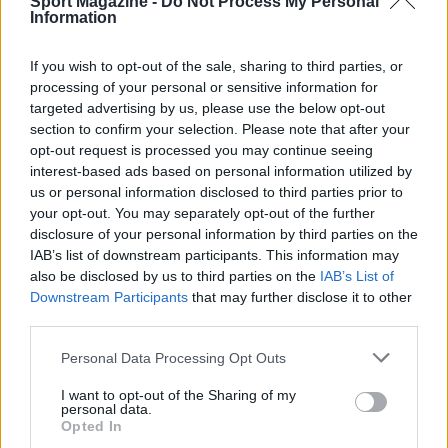
Sport Magazine -
Do Not Process My Personal
Information
If you wish to opt-out of the sale, sharing to third parties, or
processing of your personal or sensitive information for
targeted advertising by us, please use the below opt-out
section to confirm your selection. Please note that after your
opt-out request is processed you may continue seeing
interest-based ads based on personal information utilized by
Scoperte carcasse di moto e motori in container
us or personal information disclosed to third parties prior to
destinati al Senegal
your opt-out. You may separately opt-out of the further
Ilaria Mauri · 4 Ago 2026
disclosure of your personal information by third parties on the
IAB’s list of downstream participants. This information may
NOTIZIE
also be disclosed by us to third parties on the
IAB’s List of
Downstream Participants
that may further disclose it to other
third parties.
Please note that this website/app uses one or more Google
Personal Data Processing Opt Outs
services and may gather and store information including but
not limited to your visit or usage behaviour. You may click to
I want to opt-out of the Sharing of my
personal data.
grant or deny consent to Google and its third-party tags to
Opted In
use your data for below specified purposes in below Google