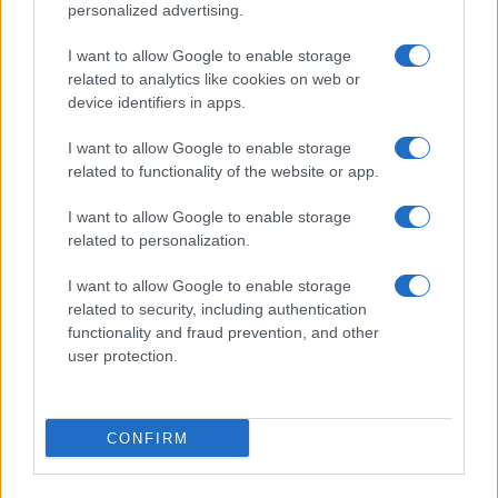
neve a bassa quota
personalized advertising.
5
Governo italiano insiste su neutralità tecnologica per
I want to allow Google to enable storage
auto elettriche e ibride
related to analytics like cookies on web or
device identifiers in apps.
I want to allow Google to enable storage
related to functionality of the website or app.
I want to allow Google to enable storage
related to personalization.
I want to allow Google to enable storage
Sportmagazine: notizie, approfondimenti e classifiche su
related to security, including authentication
calcio, basket, tennis, ciclismo, motori, Formula 1,
MotoGP e Olimpiadi. Le ultime news dalle competizioni
functionality and fraud prevention, and other
nazionali e internazionali, gli highlight delle partite, le
user protection.
interviste ai protagonisti e i risultati in tempo reale di tutte
le discipline che fanno emozionare gli appassionati di
sport.
CONFIRM
SEZIONI