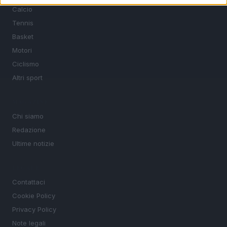
Calcio
Tennis
Basket
Motori
Ciclismo
Altri sport
MAGAZINE
Chi siamo
Redazione
Ultime notizie
LEGALE
Contattaci
Cookie Policy
Privacy Policy
Note legali