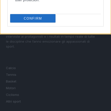
user protection.
Sportmagazine: notizie, approfondimenti e classifiche su
CONFIRM
calcio, basket, tennis, ciclismo, motori, Formula 1,
MotoGP e Olimpiadi. Le ultime news dalle competizioni
nazionali e internazionali, gli highlight delle partite, le
interviste ai protagonisti e i risultati in tempo reale di tutte
le discipline che fanno emozionare gli appassionati di
sport.
SEZIONI
Calcio
Tennis
Basket
Motori
Ciclismo
Altri sport