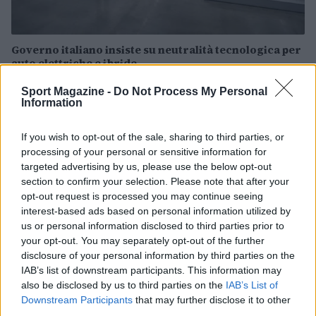
Governo italiano insiste su neutralità tecnologica per
auto elettriche e ibride
Francesca Lombardi · 7 Ago 2026
Sport Magazine -
Do Not Process My Personal
Information
NOTIZIE
If you wish to opt-out of the sale, sharing to third parties, or
processing of your personal or sensitive information for
targeted advertising by us, please use the below opt-out
section to confirm your selection. Please note that after your
opt-out request is processed you may continue seeing
interest-based ads based on personal information utilized by
us or personal information disclosed to third parties prior to
your opt-out. You may separately opt-out of the further
disclosure of your personal information by third parties on the
IAB’s list of downstream participants. This information may
also be disclosed by us to third parties on the
IAB’s List of
Downstream Participants
that may further disclose it to other
Scoperte carcasse di moto e motori in container
third parties.