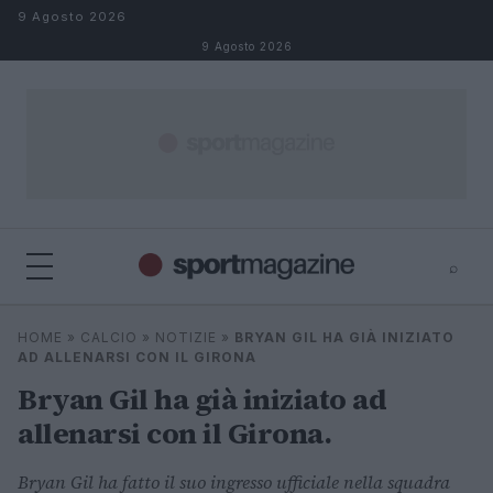
Salta al contenuto
9 Agosto 2026
9 Agosto 2026
⌕
⌕
×
HOME
»
CALCIO
»
NOTIZIE
»
BRYAN GIL HA GIÀ INIZIATO
Cerca
AD ALLENARSI CON IL GIRONA
Bryan Gil ha già iniziato ad
allenarsi con il Girona.
Bryan Gil ha fatto il suo ingresso ufficiale nella squadra