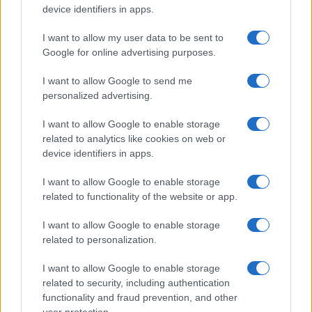
device identifiers in apps.
PIÙ LETTI
I want to allow my user data to be sent to
1
Google for online advertising purposes.
XPENG Partner del Teatro del Silenzio 2026: Veicoli
Elettrici e Musica in Sinfonia
I want to allow Google to send me
2
Rilancio degli impianti sciistici in Val Vigezzo, Val
personalized advertising.
Formazza e Valle Antrona
I want to allow Google to enable storage
3
Scoperte carcasse di moto e motori in container
related to analytics like cookies on web or
destinati al Senegal
device identifiers in apps.
4
Il Córdoba ha ottenuto il II Trofeo Puertas dopo aver
I want to allow Google to enable storage
sconfitto il Rayo ai rigori.
related to functionality of the website or app.
5
Nuova Zelanda: ondata di freddo eccezionale porta
neve a bassa quota
I want to allow Google to enable storage
related to personalization.
I want to allow Google to enable storage
related to security, including authentication
functionality and fraud prevention, and other