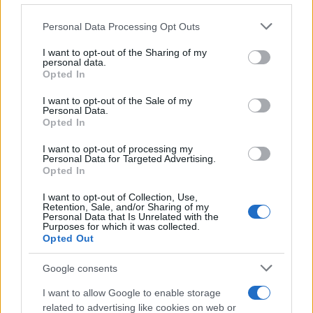
destinati al Senegal
Ilaria Mauri · 4 Ago 2026
Please note that this website/app uses one or more Google
Personal Data Processing Opt Outs
services and may gather and store information including but
not limited to your visit or usage behaviour. You may click to
I want to opt-out of the Sharing of my
NOTIZIE
personal data.
grant or deny consent to Google and its third-party tags to
Opted In
use your data for below specified purposes in below Google
consent section.
I want to opt-out of the Sale of my
Personal Data.
Opted In
I want to opt-out of processing my
Personal Data for Targeted Advertising.
Opted In
I want to opt-out of Collection, Use,
Retention, Sale, and/or Sharing of my
Personal Data that Is Unrelated with the
Purposes for which it was collected.
Opted Out
Nuova Zelanda: ondata di freddo eccezionale porta
neve a bassa quota
Google consents
Francesca Lombardi · 4 Ago 2026
I want to allow Google to enable storage
related to advertising like cookies on web or