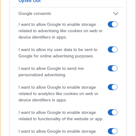
Opted Out
4
Il Córdoba ha ottenuto il II Trofeo Puertas dopo aver
sconfitto il Rayo ai rigori.
Google consents
5
Nuova Zelanda: ondata di freddo eccezionale porta
I want to allow Google to enable storage
neve a bassa quota
related to advertising like cookies on web or
device identifiers in apps.
I want to allow my user data to be sent to
Google for online advertising purposes.
I want to allow Google to send me
personalized advertising.
Sportmagazine: notizie, approfondimenti e classifiche su
I want to allow Google to enable storage
calcio, basket, tennis, ciclismo, motori, Formula 1,
related to analytics like cookies on web or
MotoGP e Olimpiadi. Le ultime news dalle competizioni
device identifiers in apps.
nazionali e internazionali, gli highlight delle partite, le
interviste ai protagonisti e i risultati in tempo reale di tutte
I want to allow Google to enable storage
le discipline che fanno emozionare gli appassionati di
related to functionality of the website or app.
sport.
I want to allow Google to enable storage