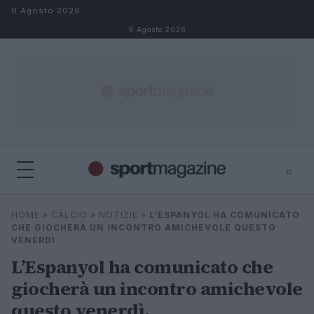
Salta al contenuto
9 Agosto 2026
9 Agosto 2026
⌕
⌕
×
HOME
»
CALCIO
»
NOTIZIE
»
L’ESPANYOL HA COMUNICATO
Cerca
CHE GIOCHERÀ UN INCONTRO AMICHEVOLE QUESTO
VENERDÌ
L’Espanyol ha comunicato che
giocherà un incontro amichevole
questo venerdì.