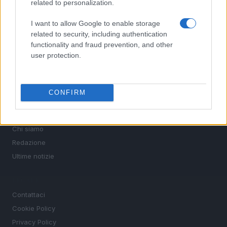
related to personalization.
SEZIONI
Calcio
I want to allow Google to enable storage
related to security, including authentication
Tennis
functionality and fraud prevention, and other
Basket
user protection.
Motori
Ciclismo
Altri sport
CONFIRM
MAGAZINE
Chi siamo
Redazione
Ultime notizie
LEGALE
Contattaci
Cookie Policy
Privacy Policy