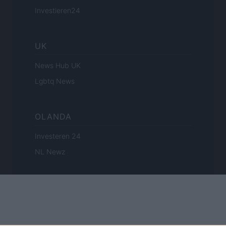
Investieren24
UK
News Hub UK
Lgbtq News
OLANDA
Investeren 24
NL Newz