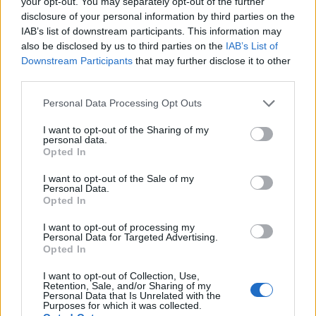
your opt-out. You may separately opt-out of the further
disclosure of your personal information by third parties on the
IAB’s list of downstream participants. This information may
also be disclosed by us to third parties on the
IAB’s List of
Downstream Participants
that may further disclose it to other
third parties.
Nuova Zelanda: ondata di freddo eccezionale porta
neve a bassa quota
Please note that this website/app uses one or more Google
Personal Data Processing Opt Outs
services and may gather and store information including but
Francesca Lombardi · 4 Ago 2026
not limited to your visit or usage behaviour. You may click to
I want to opt-out of the Sharing of my
personal data.
grant or deny consent to Google and its third-party tags to
Opted In
use your data for below specified purposes in below Google
PIÙ LETTI
consent section.
I want to opt-out of the Sale of my
Personal Data.
Opted In
1
XPENG Partner del Teatro del Silenzio 2026: Veicoli
Elettrici e Musica in Sinfonia
I want to opt-out of processing my
Personal Data for Targeted Advertising.
2
Rilancio degli impianti sciistici in Val Vigezzo, Val
Opted In
Formazza e Valle Antrona
I want to opt-out of Collection, Use,
3
Retention, Sale, and/or Sharing of my
Scoperte carcasse di moto e motori in container
Personal Data that Is Unrelated with the
destinati al Senegal
Purposes for which it was collected.