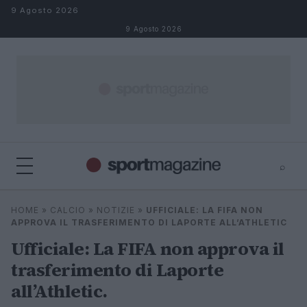
Salta al contenuto
9 Agosto 2026
9 Agosto 2026
⌕
⌕
×
HOME
»
CALCIO
»
NOTIZIE
»
UFFICIALE: LA FIFA NON
Cerca
APPROVA IL TRASFERIMENTO DI LAPORTE ALL’ATHLETIC
Ufficiale: La FIFA non approva il
trasferimento di Laporte
all’Athletic.