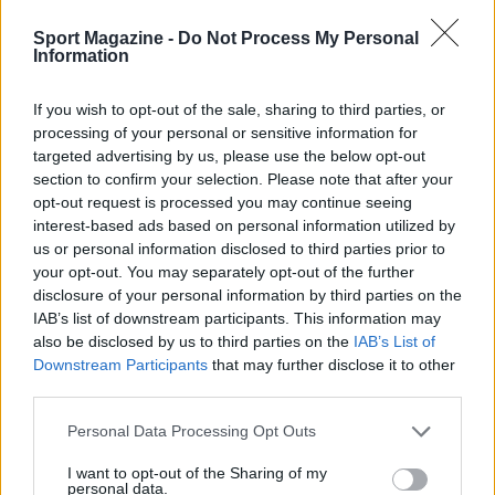
Sport Magazine -
Do Not Process My Personal
Information
NOTIZIE
If you wish to opt-out of the sale, sharing to third parties, or
processing of your personal or sensitive information for
targeted advertising by us, please use the below opt-out
section to confirm your selection. Please note that after your
opt-out request is processed you may continue seeing
interest-based ads based on personal information utilized by
us or personal information disclosed to third parties prior to
your opt-out. You may separately opt-out of the further
disclosure of your personal information by third parties on the
IAB’s list of downstream participants. This information may
also be disclosed by us to third parties on the
IAB’s List of
Governo italiano insiste su neutralità tecnologica per
Downstream Participants
that may further disclose it to other
auto elettriche e ibride
third parties.
Francesca Lombardi · 7 Ago 2026
Please note that this website/app uses one or more Google
Personal Data Processing Opt Outs
services and may gather and store information including but
NOTIZIE
not limited to your visit or usage behaviour. You may click to
I want to opt-out of the Sharing of my
personal data.