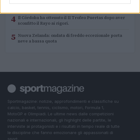
3
destinati al Senegal
4
Il Córdoba ha ottenuto il II Trofeo Puertas dopo aver
sconfitto il Rayo ai rigori.
5
Nuova Zelanda: ondata di freddo eccezionale porta
neve a bassa quota
Sportmagazine: notizie, approfondimenti e classifiche su
calcio, basket, tennis, ciclismo, motori, Formula 1,
MotoGP e Olimpiadi. Le ultime news dalle competizioni
nazionali e internazionali, gli highlight delle partite, le
interviste ai protagonisti e i risultati in tempo reale di tutte
le discipline che fanno emozionare gli appassionati di
sport.