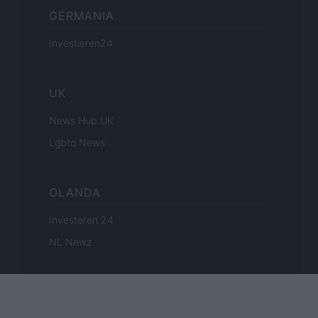
GERMANIA
Investieren24
UK
News Hub UK
Lgbtq News
OLANDA
Investeren 24
NL Newz