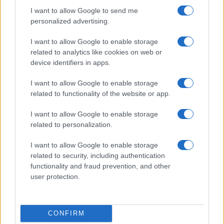
I want to allow Google to send me
personalized advertising.
I want to allow Google to enable storage
related to analytics like cookies on web or
device identifiers in apps.
Nuova Zelanda: ondata di freddo eccezionale porta
I want to allow Google to enable storage
neve a bassa quota
related to functionality of the website or app.
Francesca Lombardi · 4 Ago 2026
I want to allow Google to enable storage
related to personalization.
PIÙ LETTI
I want to allow Google to enable storage
related to security, including authentication
1
functionality and fraud prevention, and other
XPENG Partner del Teatro del Silenzio 2026: Veicoli
Elettrici e Musica in Sinfonia
user protection.
2
Rilancio degli impianti sciistici in Val Vigezzo, Val
Formazza e Valle Antrona
CONFIRM
Scoperte carcasse di moto e motori in container