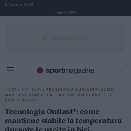
Salta al contenuto
8 Agosto 2026
8 Agosto 2026
⌕
⌕
×
HOME
»
CICLISMO
»
TECNOLOGIA OUTLAST®: COME
Cerca
MANTIENE STABILE LA TEMPERATURA DURANTE LE
USCITE IN BICI
Tecnologia Outlast®: come
mantiene stabile la temperatura
durante le uscite in bici