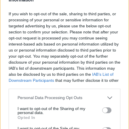
legati al calore o al freddo improvviso.
If you wish to opt-out of the sale, sharing to third parties, or
processing of your personal or sensitive information for
targeted advertising by us, please use the below opt-out
AUTORE
section to confirm your selection. Please note that after your
Francesca Lombardi
opt-out request is processed you may continue seeing
Francesca Lombardi, fiorentina, prese appunti
interest-based ads based on personal information utilized by
tecnici dal primo box di un circuito toscano e
us or personal information disclosed to third parties prior to
da allora firma approfondimenti sui motori. In
your opt-out. You may separately opt-out of the further
redazione sostiene un approccio metodico
disclosure of your personal information by third parties on the
alle prove su pista, cura il format 'tecnica e
IAB’s list of downstream participants. This information may
cronaca' e conserva i fogli di appunti del
also be disclosed by us to third parties on the
IAB’s List of
debutto tecnico in autodromo.
Downstream Participants
that may further disclose it to other
third parties.
Please note that this website/app uses one or more Google
Personal Data Processing Opt Outs
services and may gather and store information including but
not limited to your visit or usage behaviour. You may click to
I want to opt-out of the Sharing of my
personal data.
grant or deny consent to Google and its third-party tags to
Opted In
use your data for below specified purposes in below Google
consent section.
I want to opt-out of the Sale of my