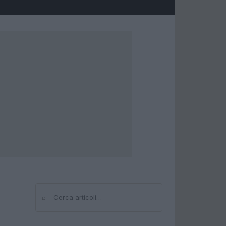
⌕
Cerca