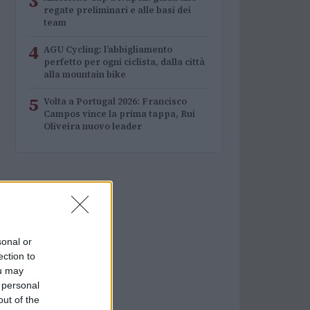
3
regate preliminari e alle basi dei
team
4
AGU Cycling: l’abbigliamento
perfetto per ogni ciclista, dalla città
alla mountain bike
5
Volta a Portugal 2026: Francisco
Campos vince la prima tappa, Rui
Oliveira nuovo leader
sonal or
ection to
ou may
 personal
out of the