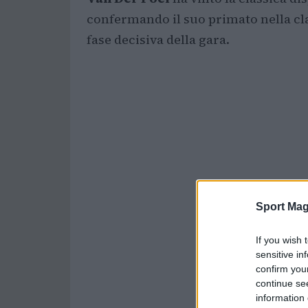
confermando il suo primato nella cla
fase decisiva della gara.
Sport Mag
If you wish 
sensitive in
confirm you
continue se
information 