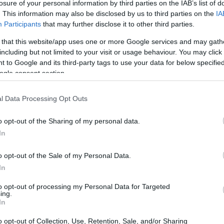
losure of your personal information by third parties on the IAB’s list of
. This information may also be disclosed by us to third parties on the
IA
la stagione del corridore e per la sua squadra,
Participants
that may further disclose it to other third parties.
llo e strategia sull’intero percorso.
 that this website/app uses one or more Google services and may gath
including but not limited to your visit or usage behaviour. You may click 
 to Google and its third-party tags to use your data for below specifi
nte per la classifica
ogle consent section.
la graduatoria stagionale: il successo ha
l Data Processing Opt Outs
re il vantaggio sugli avversari e di
 tracciato, definito dagli addetti come tecnico
o opt-out of the Sharing of my personal data.
In
el vincitore in salita e nel tratto finale in
una progressione decisa.
o opt-out of the Sale of my Personal Data.
In
 una risposta concreta alle aspettative della
to opt-out of processing my Personal Data for Targeted
 un lavoro costante di protezione e controllo
ing.
In
bri della corsa a tappe e influisce sulle
ista delle prove successive.
o opt-out of Collection, Use, Retention, Sale, and/or Sharing