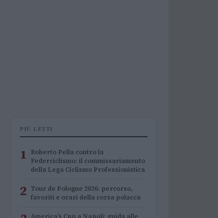
PIÙ LETTI
1
Roberto Pella contro la
Federciclismo: il commissariamento
della Lega Ciclismo Professionistica
2
Tour de Pologne 2026: percorso,
favoriti e orari della corsa polacca
America’s Cup a Napoli: guida alle