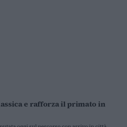
ssica e rafforza il primato in
sputata oggi sul percorso con arrivo in città,