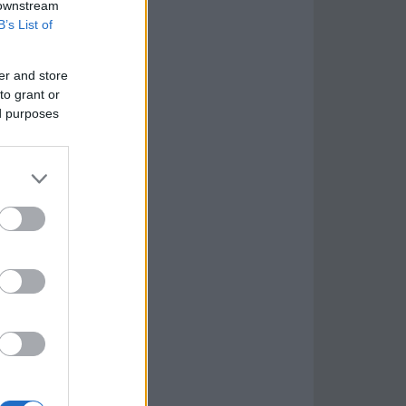
 downstream
B’s List of
er and store
to grant or
ed purposes