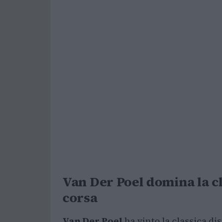
Van Der Poel domina la cla
corsa
Van Der Poel
ha vinto la classica di