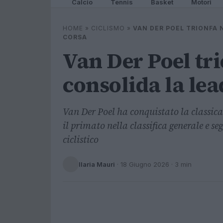
Calcio
Tennis
Basket
Motori
HOME
»
CICLISMO
»
VAN DER POEL TRIONFA 
CORSA
Van Der Poel tri
consolida la lea
Van Der Poel ha conquistato la classi
il primato nella classifica generale e 
ciclistico
Ilaria Mauri
·
18 Giugno 2026
· 3 min