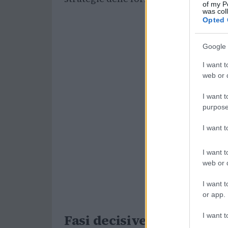
of my P
was col
Opted 
Google 
I want t
web or d
I want t
purpose
I want 
I want t
web or d
I want t
or app.
I want t
Fasi decisive della gara 