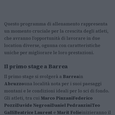
Questo programma di allenamento rappresenta
un momento cruciale per la crescita degli atleti,
che avranno l’opportunità di lavorare in due
location diverse, ognuna con caratteristiche
uniche per migliorare le loro prestazioni.
Il primo stage a Barrea
Il primo stage si svolgerà a
Barrea
in
Abruzzo
una località nota per i suoi paesaggi
montani e le condizioni ideali per lo sci di fondo.
Gli atleti, tra cui
Marco Pinzani
Federico
Pozzi
Davide Negroni
Daniel Pedranzini
Teo
Galli
Beatrice Laurent
e
Marit Folie
inizieranno il