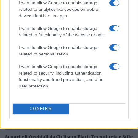
I want to allow Google to enable storage
related to analytics like cookies on web or
device identifiers in apps.
Volta a Portugal 2026: Francisco Campos vince la
I want to allow Google to enable storage
prima tappa, Rui Oliveira nuovo leader
related to functionality of the website or app.
Andrea Conforti · 6 Ago 2026
I want to allow Google to enable storage
CICLISMO
related to personalization.
I want to allow Google to enable storage
related to security, including authentication
functionality and fraud prevention, and other
user protection.
CONFIRM
Scopri gli Occhiali da Ciclismo Ekoï: Tecnologia e Stile