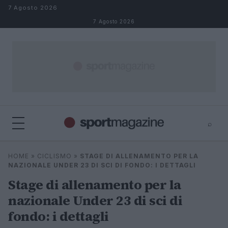
Salta al contenuto
7 Agosto 2026
7 Agosto 2026
⌕
⌕
×
HOME
»
CICLISMO
»
STAGE DI ALLENAMENTO PER LA
Cerca
NAZIONALE UNDER 23 DI SCI DI FONDO: I DETTAGLI
Stage di allenamento per la
nazionale Under 23 di sci di
fondo: i dettagli