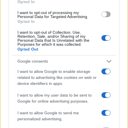
Opted In
I want to opt-out of processing my
Personal Data for Targeted Advertising.
Opted In
I want to opt-out of Collection, Use,
Retention, Sale, and/or Sharing of my
Personal Data that Is Unrelated with the
Purposes for which it was collected.
Scarpe da ciclismo Ekoï in carbonio: prestazioni e
Opted Out
comfort per ogni ciclista
Francesca Lombardi · 7 Ago 2026
Google consents
I want to allow Google to enable storage
CICLISMO
related to advertising like cookies on web or
device identifiers in apps.
I want to allow my user data to be sent to
Google for online advertising purposes.
I want to allow Google to send me
personalized advertising.