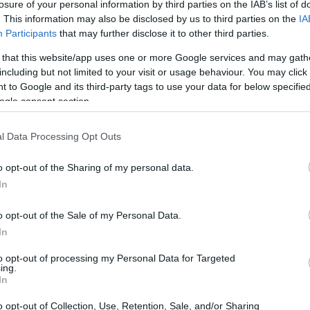
losure of your personal information by third parties on the IAB’s list of
o bi-elastico, inserti in mesh e un
fondello
. This information may also be disclosed by us to third parties on the
IA
Participants
that may further disclose it to other third parties.
oprire uscite fino a
sei ore
senza
 that this website/app uses one or more Google services and may gath
including but not limited to your visit or usage behaviour. You may click 
 to Google and its third-party tags to use your data for below specifi
ogle consent section.
l Data Processing Opt Outs
o opt-out of the Sharing of my personal data.
In
o opt-out of the Sale of my Personal Data.
In
to opt-out of processing my Personal Data for Targeted
ing.
In
o opt-out of Collection, Use, Retention, Sale, and/or Sharing