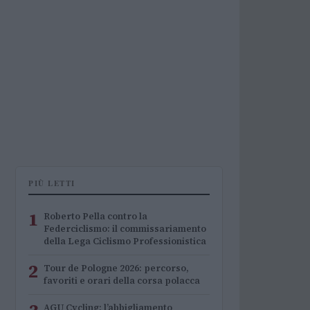
PIÙ LETTI
1
Roberto Pella contro la
Federciclismo: il commissariamento
della Lega Ciclismo Professionistica
2
Tour de Pologne 2026: percorso,
favoriti e orari della corsa polacca
AGU Cycling: l’abbigliamento