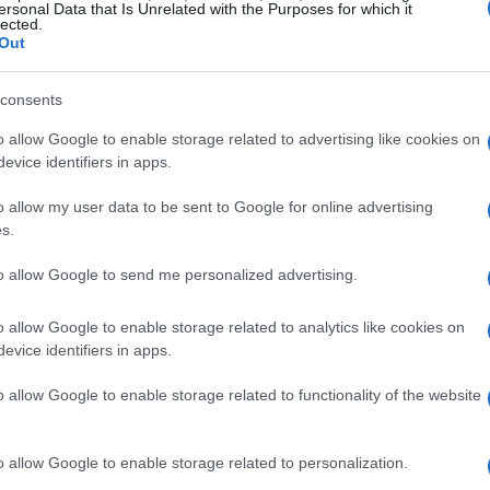
ersonal Data that Is Unrelated with the Purposes for which it
lected.
Out
rizione dettagliata delle caratteristiche
consents
misure di riferimento e le indicazioni pratiche
i sulla tracciabilità dei materiali e le opzioni
o allow Google to enable storage related to advertising like cookies on
evice identifiers in apps.
o allow my user data to be sent to Google for online advertising
s.
del pantaloncino
to allow Google to send me personalized advertising.
 principale
composto da 80% poliammide e
sh
sono costituiti da 90% poliammide e 10%
o allow Google to enable storage related to analytics like cookies on
evice identifiers in apps.
a un equilibrio tra elasticità e supporto
llante senza stringere eccessivamente. Il
o allow Google to enable storage related to functionality of the website
er
per un bordo netto e privo di pizzicamenti,
cro-puntini in silicone di 40 mm d’altezza per
o allow Google to enable storage related to personalization.