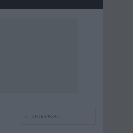
⌕
Cerca