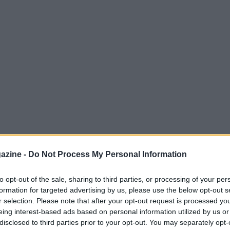
azine -
Do Not Process My Personal Information
to opt-out of the sale, sharing to third parties, or processing of your per
formation for targeted advertising by us, please use the below opt-out s
I Perf Gel Power
nella versione corta è
r selection. Please note that after your opt-out request is processed y
a, controllo della temperatura e una linea
eing interest-based ads based on personal information utilized by us or
disclosed to third parties prior to your opt-out. You may separately opt-
 in blu navy e nero, questo short mantiene la