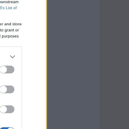
 downstream
B’s List of
er and store
to grant or
ed purposes