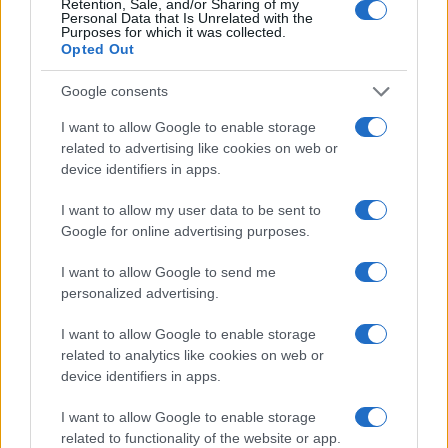
2
Retention, Sale, and/or Sharing of my
quello che c’è da sapere
Personal Data that Is Unrelated with the
Purposes for which it was collected.
3
Opted Out
Fondi garantiti per i Gran Premi di Formula 1: 5,25
milioni per il 2026
Google consents
4
Chi si muove spesso cerca soluzioni semplici: cresce
I want to allow Google to enable storage
l’attenzione verso il noleggio auto
related to advertising like cookies on web or
5
F1 2026: Sainz valuta il futuro con Williams dopo una
device identifiers in apps.
stagione deludente
I want to allow my user data to be sent to
Google for online advertising purposes.
I want to allow Google to send me
personalized advertising.
I want to allow Google to enable storage
related to analytics like cookies on web or
device identifiers in apps.
Sportmagazine: notizie, approfondimenti e classifiche su
calcio, basket, tennis, ciclismo, motori, Formula 1,
I want to allow Google to enable storage
MotoGP e Olimpiadi. Le ultime news dalle competizioni
nazionali e internazionali, gli highlight delle partite, le
related to functionality of the website or app.