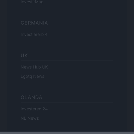
InvestirMag
GERMANIA
Investieren24
UK
News Hub UK
Lgbtq News
OLANDA
Investeren 24
NL Newz