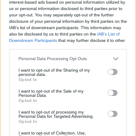
interest-based ads based on personal information utilized by
us or personal information disclosed to third parties prior to
your opt-out. You may separately opt-out of the further
disclosure of your personal information by third parties on the
IAB’s list of downstream participants. This information may
also be disclosed by us to third parties on the
IAB’s List of
Downstream Participants
that may further disclose it to other
third parties.
Please note that this website/app uses one or more Google
Personal Data Processing Opt Outs
services and may gather and store information including but
Chi si muove spesso cerca soluzioni semplici: cresce
not limited to your visit or usage behaviour. You may click to
I want to opt-out of the Sharing of my
l’attenzione verso il noleggio auto
personal data.
grant or deny consent to Google and its third-party tags to
Redazione Sport Magazine · 6 Ago 2026
Opted In
use your data for below specified purposes in below Google
consent section.
I want to opt-out of the Sale of my
Personal Data.
Opted In
PIÙ LETTI
I want to opt-out of processing my
1
Personal Data for Targeted Advertising.
Audi Nuvolari: prestazioni, design e prezzo della
Opted In
nuova supercar ibrida
I want to opt-out of Collection, Use,
Il film su Gilles Villeneuve arriva nelle sale: tutto