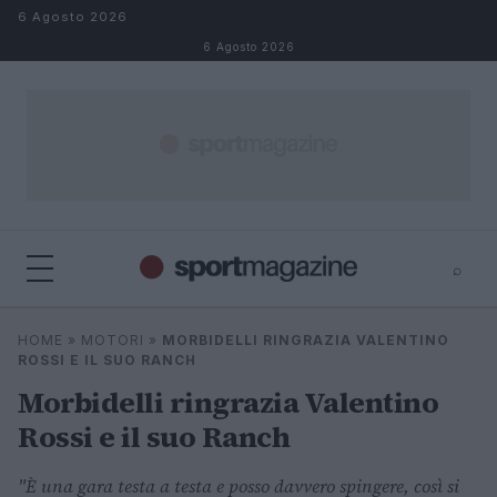
Salta al contenuto
6 Agosto 2026
6 Agosto 2026
⌕
⌕
×
HOME
»
MOTORI
»
MORBIDELLI RINGRAZIA VALENTINO
Cerca
ROSSI E IL SUO RANCH
Morbidelli ringrazia Valentino
Rossi e il suo Ranch
"È una gara testa a testa e posso davvero spingere, così si