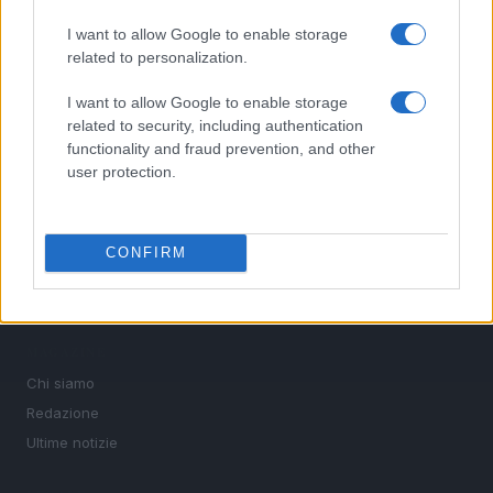
interviste ai protagonisti e i risultati in tempo reale di tutte
le discipline che fanno emozionare gli appassionati di
I want to allow Google to enable storage
sport.
related to personalization.
I want to allow Google to enable storage
SEZIONI
related to security, including authentication
functionality and fraud prevention, and other
Calcio
user protection.
Tennis
Basket
Motori
CONFIRM
Ciclismo
Altri sport
MAGAZINE
Chi siamo
Redazione
Ultime notizie