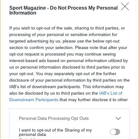
Sport Magazine -
Do Not Process My Personal
Information
If you wish to opt-out of the sale, sharing to third parties, or
processing of your personal or sensitive information for
targeted advertising by us, please use the below opt-out
section to confirm your selection. Please note that after your
opt-out request is processed you may continue seeing
AUTORE
interest-based ads based on personal information utilized by
Ilaria Mauri
us or personal information disclosed to third parties prior to
Ilaria Mauri, bolognese, decise di seguire il
your opt-out. You may separately opt-out of the further
giornalismo sportivo dopo una notte al
disclosure of your personal information by third parties on the
Dall'Ara durante una partita decisiva: oggi
IAB’s list of downstream participants. This information may
coordina le pagine di competizioni e
also be disclosed by us to third parties on the
IAB’s List of
commenti. In redazione predilige reportage
Downstream Participants
that may further disclose it to other
sul campo e conserva il biglietto di quella
third parties.
partita come prova della svolta.
Please note that this website/app uses one or more Google
Personal Data Processing Opt Outs
services and may gather and store information including but
not limited to your visit or usage behaviour. You may click to
I want to opt-out of the Sharing of my
personal data.
grant or deny consent to Google and its third-party tags to