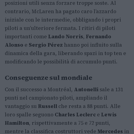
posizioni utili senza forzare troppe soste. Al
contrario, McLaren ha pagato caro l’azzardo
iniziale con le intermedie, obbligando i propri
piloti a un’ulteriore fermata. I ritiri di piloti
importanti come
Lando Norris
,
Fernando
Alonso
e
Sergio Pérez
hanno poi influito sulla
dinamica della gara, liberando spazi in top ten e
modificando le possibilità di accumulo punti.
Conseguenze sul mondiale
Con il successo a Montréal,
Antonelli
sale a 131
punti nel campionato piloti, ampliando il
vantaggio su
Russell
che resta a 88 punti. Alle
loro spalle seguono
Charles Leclerc
e
Lewis
Hamilton
, rispettivamente a 75 e 72 punti,
mentre la classifica costruttori vede
Mercedes
in