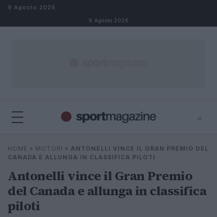
Salta al contenuto
9 Agosto 2026
9 Agosto 2026
⌕
⌕
×
HOME
»
MOTORI
»
ANTONELLI VINCE IL GRAN PREMIO DEL
Cerca
CANADA E ALLUNGA IN CLASSIFICA PILOTI
Antonelli vince il Gran Premio
del Canada e allunga in classifica
piloti