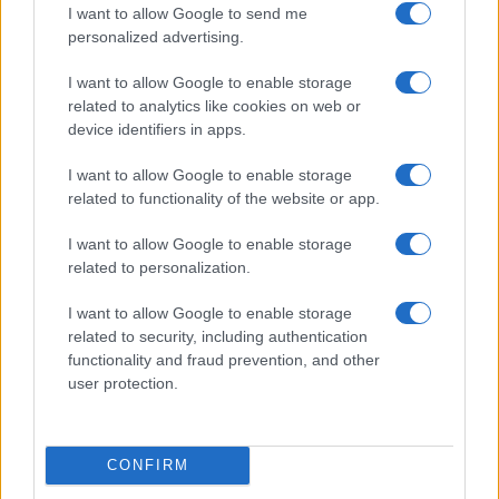
I want to allow Google to send me
personalized advertising.
MOTORI
I want to allow Google to enable storage
related to analytics like cookies on web or
device identifiers in apps.
I want to allow Google to enable storage
related to functionality of the website or app.
I want to allow Google to enable storage
related to personalization.
I want to allow Google to enable storage
related to security, including authentication
La svolta green di Suzuki: 240.000 auto elettrificate
functionality and fraud prevention, and other
vendute in Italia
user protection.
Francesca Lombardi · 8 Ago 2026
MOTORI
CONFIRM