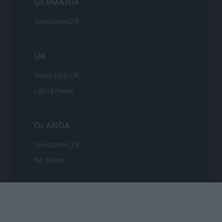
GERMANIA
Investieren24
UK
News Hub UK
Lgbtq News
OLANDA
Investeren 24
NL Newz